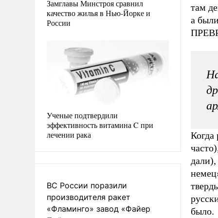
Замглавы Минстроя сравнил
там де
качество жилья в Нью-Йорке и
а был
России
ПРЕВР
На
др
ар
Ученые подтвердили
эффективность витамина C при
лечении рака
Когда 
часто
дали),
немец»
ВС России поразили
тверды
производителя ракет
русски
«Фламинго» завод «Файер
было.