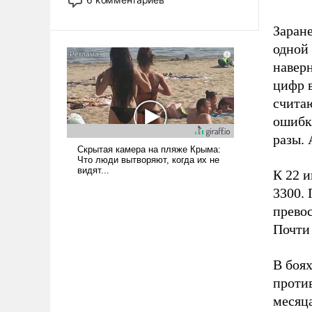
опустошила американские
арсеналы. Сложившаяся ситуация
Заране
означает многолетний период
одной 
уязвимости США, например, перед
навер
Китаем.
цифр 
счита
ошибк
разы. 
К 22 и
3300. 
прево
Почти
В боях
против
месяца