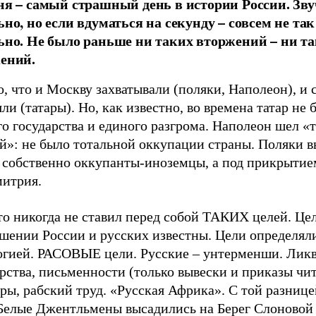
ня – самый страшный день в истории России. Зв
но, но если вдуматься на секунду – совсем не так
ьно. Не было раньше ни таких вторжений – ни т
ений.
, что и Москву захватывали (поляки, Наполеон), и 
ли (татары). Но, как известно, во времена татар не 
о государства и единого разгрома. Наполеон шел «
й»: не было тотальной оккупации страны. Поляки 
к собственно оккупанты-иноземцы, а под прикрытие
итрия.
то никогда не ставил перед собой ТАКИХ целей. Це
ошении России и русских известны. Цели определял
огией. РАСОВЫЕ цели. Русские – унтерменши. Лик
рства, письменности (только вывески и приказы чит
ры, рабский труд. «Русская Африка». С той разнице
 Белые Джентльмены высадились на Берег Слоновой 