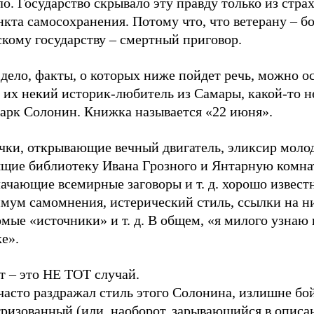
о. Государство скрывало эту правду только из страх
кта самосохранения. Потому что, что ветерану – бо
кому государству – смертный приговор.
дело, факты, о которых ниже пойдет речь, можно о
 их некий историк-любитель из Самары, какой-то 
арк Солонин. Книжка называется «22 июня».
чки, открывающие вечный двигатель, эликсир моло
ящие библиотеку Ивана Грозного и Янтарную комна
ачающие всемирные заговоры и т. д. хорошо извест
мум самомнения, истерический стиль, ссылки на н
мые «источники» и т. д. В общем, «я милого узнаю 
е».
т – это НЕ ТОТ случай.
часто раздражал стиль этого Солонина, излишне бо
тризованный (или, наоборот, зарывающийся в описа