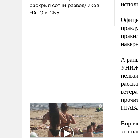
исполн
раскрыл сотни разведчиков
НАТО и СБУ
Офици
правду
правил
наверн
А рань
УНИЖА
нельзя
расска
ветера
прочит
ПРАВ
Впроче
это на