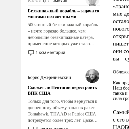
Александр Тимохин
адаптироваться.
«транс
Безэкипажный корабль – задача со
мне д
многими неизвестными
остало
500-тонный безэкипажный корабль
нового
– нечто гораздо большее, чем
открыт
небольшие безэкипажные катера,
пишет 
применение которых уже стало
обыденностью. Задача по созданию
они со
1 комментарий
такого корабля очень сложна и
вы – с
амбициозна. Однако и ее
реализация радикально поднимет
Обложк
наши боевые возможности.
Борис Джерелиевский
Как пре
Сможет ли Пентагон перестроить
Наш бое
ВПК США
танка и
сила гр
Только для того, чтобы вернуться к
довоенному объему запасов ракет
Самый
Tomahawk, THAAD и Patriot США
с его 
потребуется более трех лет. Даже
НАОБ
небольшая война с Ираном
6 комментариев