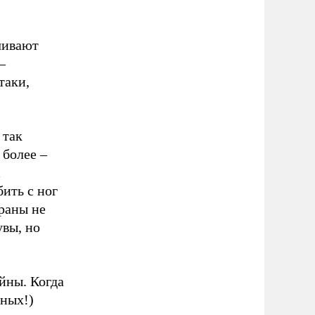
чивают
–
таки,
 так
более –
бить с ног
ераны не
увы, но
йны. Когда
нных!)