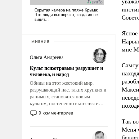
уважал
инстин
Советс
Ясное 
Нарыл
МНЕНИЯ
мне М
Ольга Андреева
Самоу
Культ психотравмы разрушает и
наход
человека, и народ
разобл
Обиды на этот жестокий мир,
Макси
разрушающий нас, таких хрупких и
ранимых, становятся новым
неведо
культом, постепенно вытесняя и
походк
отменяя традиционное требование к
9 комментариев
человеку – быть мужественным и
Так во
твердым под ударами судьбы, брать
Меня 
на себя ответственность, помогать
белле
слабым, идти вперед и