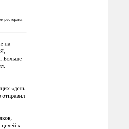
е на
Я,
. Больше
л.
ющих «день
в отправил
дков,
 целей к