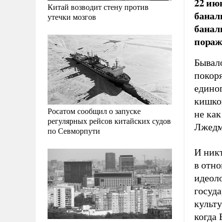
22 ию
Китай возводит стену против
баналь
утечки мозгов
банал
пораж
Бывало
покоря
единог
кишко
Росатом сообщил о запуске
не ка
регулярных рейсов китайских судов
Лжедм
по Севморпути
И ник
в отн
идеол
госуда
культу
когда