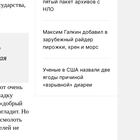
пятый пакет архивов с
сударства,
НЛО
Й
Максим Галкин добавил в
зарубежный райдер
о
пирожки, хрен и морс
ая
Ученые в США назвали две
ягоды причиной
«взрывной» диареи
ют очень
ладку
о «добрый
гладит. Но
 смолоть
елей не