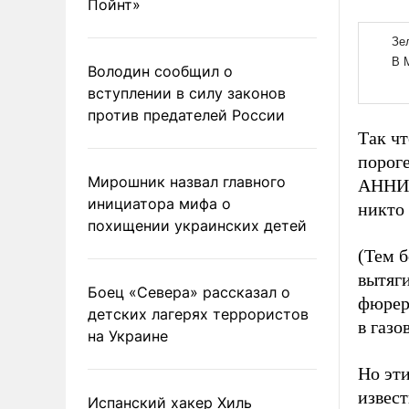
Пойнт»
Володин сообщил о
вступлении в силу законов
против предателей России
Так чт
порог
Мирошник назвал главного
АННИГ
инициатора мифа о
никто 
похищении украинских детей
(Тем б
вытяг
Боец «Севера» рассказал о
фюрера
детских лагерях террористов
в газо
на Украине
Но эти
извест
Испанский хакер Хиль