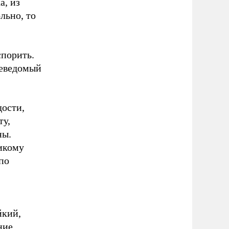
а, из
льно, то
спорить.
неведомый
дости,
ту,
ны.
икому
по
йкий,
ние