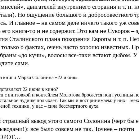
миссий», двигателей внутреннего сгорания и т. п. 
етали). Но ощущение большого и добросовестного т
сь. И главное – на самом деле ничего такого уж со
 его книга-то и не содержит. Это вам не Суворов – з
ия Сталинского плана покорения Европы и т. п. Не
только о фактах, очень часто хорошо известных. Пр
браны «до кучи», волосы все-таки встают дыбом. У
удите сами.
а книги Марка Солонина «22 июня»
дставляют 22 июня в кино?
ц с винтовкой и коктейлем Молотова бросается под гусеницы н
 стальное чудище полыхает. Так мы и воспринимаем: у них – мех
озной техники, у нас – сила бессмертного духа.
 страшный вывод этого самого Солонина (черт бы е
выводами!): все было совсем не так. Точнее – почти
ОРОТ…