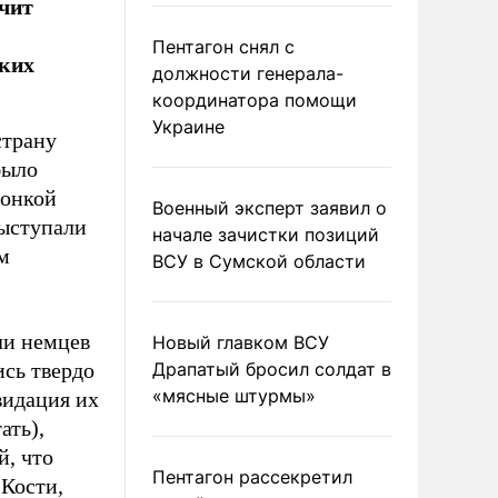
учит
Пентагон снял с
аких
должности генерала-
координатора помощи
Украине
страну
было
тонкой
Военный эксперт заявил о
выступали
начале зачистки позиций
м
ВСУ в Сумской области
ли немцев
Новый главком ВСУ
ись твердо
Драпатый бросил солдат в
«мясные штурмы»
видация их
ать),
й, что
Пентагон рассекретил
Кости,