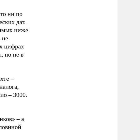
что ни по
еских дат,
димых ниже
 не
х цифрах
, но не в
хте –
налога,
ло – 3000.
нков» – а
оловиной