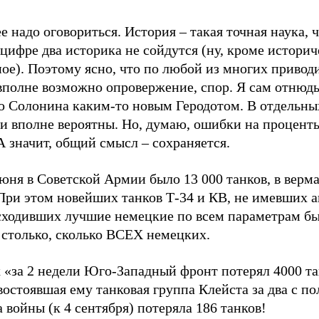
е надо оговориться. История – такая точная наука, 
цифре два историка не сойдутся (ну, кроме историч
ное). Поэтому ясно, что по любой из многих приво
вполне возможно опровержение, спор. Я сам отнюдь
ю Солонина каким-то новым Геродотом. В отдельны
и вполне вероятны. Но, думаю, ошибки на проценты
А значит, общий смысл – сохраняется.
юня в Советской Армии было 13 000 танков, в верма
При этом новейших танков Т-34 и КВ, не имевших а
сходивших лучшие немецкие по всем параметрам бы
 столько, сколько ВСЕХ немецких.
 «за 2 недели Юго-Западный фронт потерял 4000 та
остоявшая ему танковая группа Клейста за два с п
 войны (к 4 сентября) потеряла 186 танков!