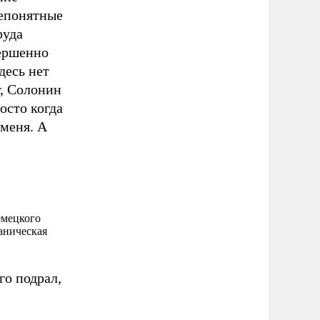
непонятные
руда
вершенно
десь нет
т, Солонин
осто когда
 меня. А
емецкого
аническая
го подрал,