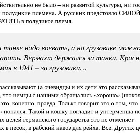
йствительно не было – ни развитой культуры, ни го
и полудикие племена. А русских предстояло СИЛО
АТИТЬ в полудикое племя.
 танке надо воевать, а на грузовике можн
апать. Вермахт держался за танки, Красн
мия в 1941 – за грузовики…
рассказывают (а очевидцы и их дети это рассказыва
), что немцы с нашими обращались «хорошо» (шоко
 это, конечно, правда. Только говорит это о том, чт
 попался. Такой и кошку погладит и унтерменша по
х целей германского государства это не отменяет –
х в песок, в рабский навоз для рейха. Все. Других ц