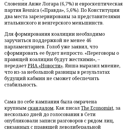
Словении Анже Логара (6,7%) и евроскептическая
партия Resnica («Правда», 5,6%). По Конституции
два места зарезервированы за представителями
итальянского и венгерского меньшинств.
Для формирования коалиции необходимо
заручиться поддержкой не менее 46
парламентариев. Голоб уже заявил, что
сформировать ее будет непросто. «Переговоры о
правящей коалиции будут жесткими», –
передает
РИА «Новости»
. Янша выразил мнение,
что из-за небольшой разницы в результатах
будущий кабмин не сможет обеспечить
стабильность.
Сама по себе кампания была омрачена
крупным
скандалом
. Как писал
The Economist
, за
несколько дней до голосования в Сети
опубликовали записи разговоров с рядом лиц,
связанных с правящей леволиберальной