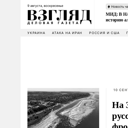
9 августа, воскресенье
Новость ч
МИД: В НА
историю а
УКРАИНА
АТАКА НА ИРАН
РОССИЯ И США
10 СЕН
На 
рус
фро