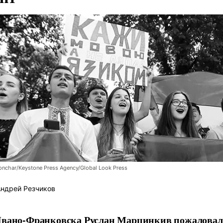
onchar/Keystone Press Agency/Global Look Press
ндрей Резчиков
вано-Франковска Руслан Марцинкив пожаловалс