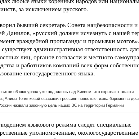
садах любые языки коренных народов или национал
инств, за исключением русского.
оворил бывший секретарь Совета нацбезопасности и
ей Данилов, «русский должен исчезнуть с нашей те
лемент враждебной пропаганды и промывки мозгов».
 существует административная ответственность для
стных лиц, органов госвласти и местного самоупра
дства и работников компаний всех форм собственно
зование негосударственного языка.
блюдением языкового режима следят специальные
арственные уполномоченные, окологосударственные