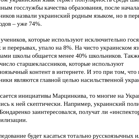
нным госслужбы качества образования, после нача
ников назвали украинский родным языком, но в пер
одов – уже 74%.
 учеников, которые используют исключительно гося
 и перерывах, упало на 8%. На чисто украинском яз
лами школы общается менее 40% школьников. Такж
 число старшеклассников, которые используют
оязычный контент в интернете. И это при том, что
ники являются главной целью насильственной укра
асается инициативы Марцинкива, то многие на Укра
лись к ней скептически. Например, украинский пол
Бондаренко заинтересовался, получат ли «инспекто
билизации.
ледование будет касаться тотально русскоязычных 