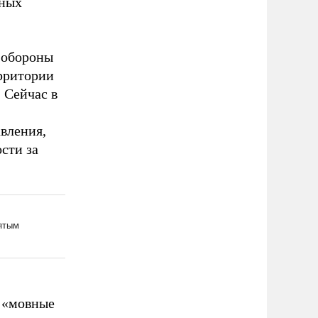
ьных
 обороны
рритории
 Сейчас в
вления,
сти за
 «мовные