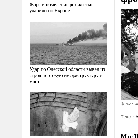
Жара и обмеление рек жестко
ударили по Европе
Удар по Одесской области вывел из
строя портовую инфраструктуру и
мост
@ Pavlo G
Tекст:
А
Мэр И