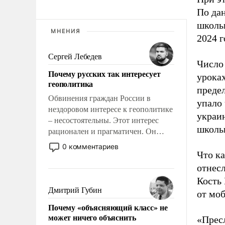
По да
школь
МНЕНИЯ
2024 г
Сергей Лебедев
Число
Почему русских так интересует
уроках
геополитика
преде
Обвинения граждан России в
упало
нездоровом интересе к геополитике
украин
– несостоятельны. Этот интерес
школь
рационален и прагматичен. Он
обусловлен тысячелетним опытом
0 комментариев
выживания в крайне непростых
Что к
условиях и фундаментальным
отнес
знанием, что мировая политика
Кость 
имеет свойство заявляться на порог
Дмитрий Губин
от мо
нашего дома.
Почему «объясняющий класс» не
может ничего объяснить
«Прес