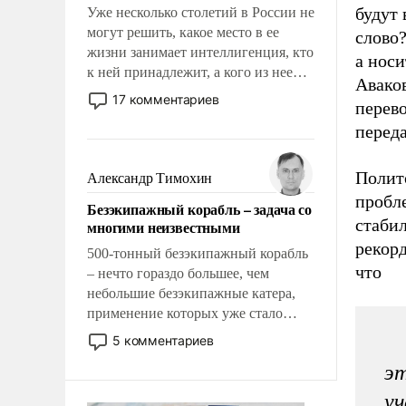
будут
Уже несколько столетий в России не
могут решить, какое место в ее
слово?
жизни занимает интеллигенция, кто
а носи
к ней принадлежит, а кого из нее
Аваков
исключили с правом
17 комментариев
перев
восстановления и без оного. И чем
перед
она отличается от просто
образованных людей. Иногда
казалось, что эти вопросы решены
Полито
Александр Тимохин
раз и навсегда, но – нет, не решены.
пробл
Безэкипажный корабль – задача со
стабил
многими неизвестными
рекорд
500-тонный безэкипажный корабль
что
– нечто гораздо большее, чем
небольшие безэкипажные катера,
применение которых уже стало
обыденностью. Задача по созданию
5 комментариев
такого корабля очень сложна и
эт
амбициозна. Однако и ее
реализация радикально поднимет
уч