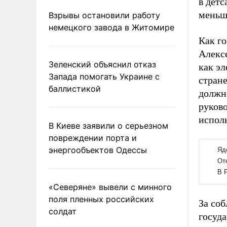
в дет
меньш
Взрывы остановили работу
немецкого завода в Житомире
Как г
Алекс
Зеленский объяснил отказ
как э
Запада помогать Украине с
стране
баллистикой
должно
руково
исполь
В Киеве заявили о серьезном
повреждении порта и
энергообъектов Одессы
«Северяне» вывели с минного
поля пленных российских
За со
солдат
госуд