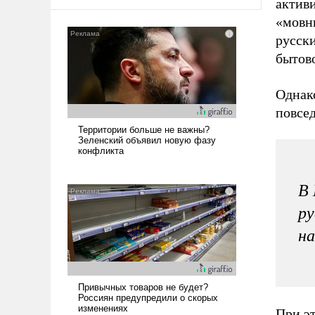
актив
«мовны
русски
бытов
Однак
повсед
В 
ру
на
При э