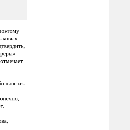
поэтому
зыковых
дтвердить,
юреры» –
 отмечает
больше из-
конечно,
т.
ва,