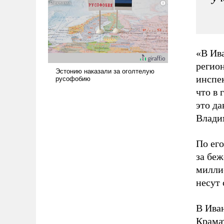
наши боевые возможности.
«В Ив
регио
инспе
что в
это да
Влади
По его
за беж
милли
несут 
В Ива
Крамат