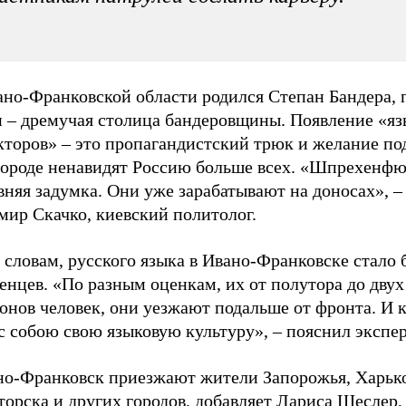
ано-Франковской области родился Степан Бандера, 
н – дремучая столица бандеровщины. Появление «я
кторов» – это пропагандистский трюк и желание по
 городе ненавидят Россию больше всех. «Шпрехенф
вняя задумка. Они уже зарабатывают на доносах», –
мир Скачко, киевский политолог.
 словам, русского языка в Ивано-Франковске стало 
енцев. «По разным оценкам, их от полутора до двух
онов человек, они уезжают подальше от фронта. И 
с собою свою языковую культуру», – пояснил экспер
но-Франковск приезжают жители Запорожья, Харько
орска и других городов, добавляет Лариса Шеслер,