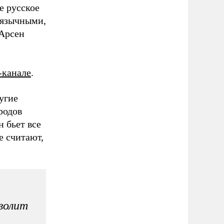
е русское
коязычными,
 Арсен
-канале
.
угие
родов
 бьет все
е считают,
волит