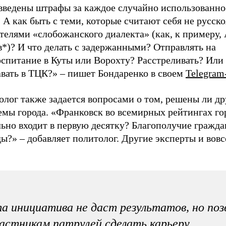
 введены штрафы за каждое случайно использованно
 А как быть с теми, которые считают себя не русс
телями «слобожанского диалекта» (как, к примеру,
*)? И что делать с задержанными? Отправлять на
оспитание в Куты или Ворохту? Расстреливать? Или
авать в ТЦК?» – пишет Бондаренко в своем
Telegram
лог также задается вопросами о том, решены ли др
емы города. «Франковск во всемирных рейтингах го
ьно входит в первую десятку? Благополучие граждан
ы?» – добавляет политолог. Другие эксперты и вовс
а инициатива не даст результатов, но поз
астникам патрулей сделать карьеру.