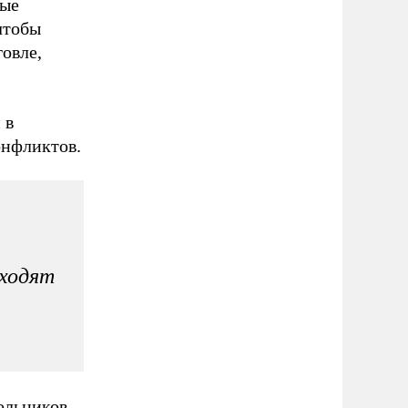
ные
чтобы
говле,
 в
онфликтов.
еходят
ольников.