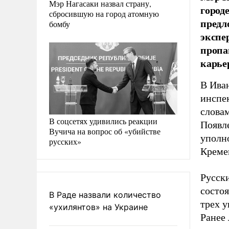
Мэр Нагасаки назвал страну,
город
сбросившую на город атомную
предл
бомбу
экспе
пропа
карье
В Ива
инспе
словам
В соцсетях удивились реакции
Появле
Вучича на вопрос об «убийстве
уполн
русских»
Креме
Русски
состоя
В Раде назвали количество
трех у
«ухилянтов» на Украине
Ранее