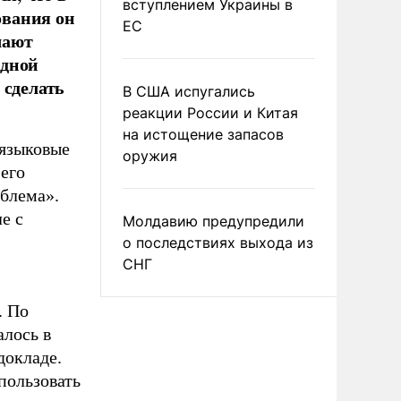
вступлением Украины в
ования он
ЕС
чают
едной
 сделать
В США испугались
реакции России и Китая
на истощение запасов
языковые
оружия
его
облема».
е с
Молдавию предупредили
о последствиях выхода из
СНГ
. По
алось в
докладе.
пользовать