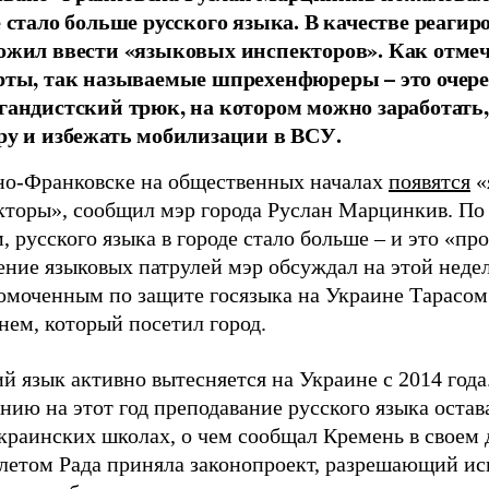
е стало больше русского языка. В качестве реагир
ожил ввести «языковых инспекторов». Как отме
рты, так называемые шпрехенфюреры – это очер
гандистский трюк, на котором можно заработать,
ру и избежать мобилизации в ВСУ.
но-Франковске на общественных началах
появятся
«
кторы», сообщил мэр города Руслан Марцинкив. По 
, русского языка в городе стало больше – и это «пр
ние языковых патрулей мэр обсуждал на этой недел
омоченным по защите госязыка на Украине Тарасом
нем, который посетил город.
й язык активно вытесняется на Украине с 2014 года
нию на этот год преподавание русского языка остав
краинских школах, о чем сообщал Кремень в своем 
 летом Рада приняла законопроект, разрешающий ис