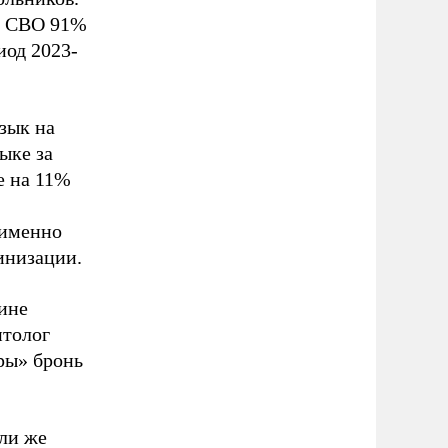
ла СВО 91%
иод 2023-
зык на
ыке за
е на 11%
 именно
инизации.
ине
итолог
ры» бронь
или же