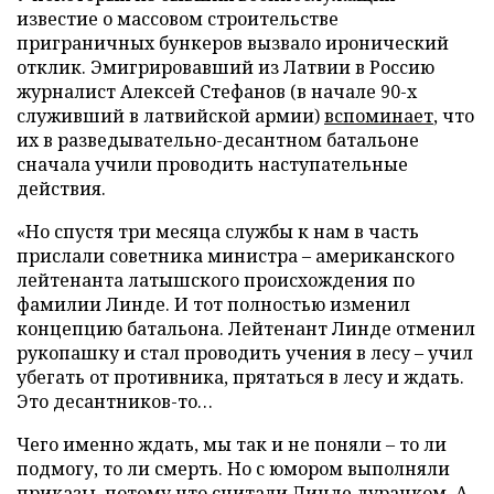
известие о массовом строительстве
приграничных бункеров вызвало иронический
отклик. Эмигрировавший из Латвии в Россию
журналист Алексей Стефанов (в начале 90-х
служивший в латвийской армии)
вспоминает
, что
их в разведывательно-десантном батальоне
сначала учили проводить наступательные
действия.
«Но спустя три месяца службы к нам в часть
прислали советника министра – американского
лейтенанта латышского происхождения по
фамилии Линде. И тот полностью изменил
концепцию батальона. Лейтенант Линде отменил
рукопашку и стал проводить учения в лесу – учил
убегать от противника, прятаться в лесу и ждать.
Это десантников-то…
Чего именно ждать, мы так и не поняли – то ли
подмогу, то ли смерть. Но с юмором выполняли
приказы, потому что считали Линде дурачком. А