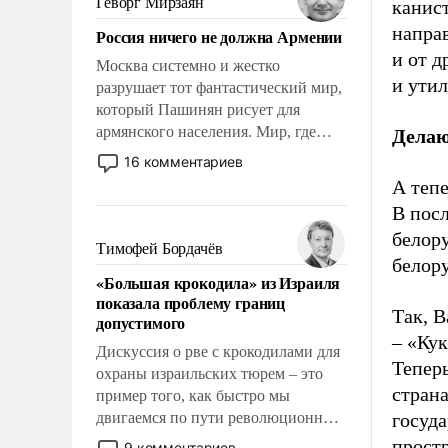
Геворг Мирзаян
канист
Китаем.
направ
Россия ничего не должна Армении
и от д
Москва системно и жестко
и утил
разрушает тот фантастический мир,
который Пашинян рисует для
армянского населения. Мир, где
Делаю
политические прожекты будут
16 комментариев
безусловно оплачиваться за счет
А тепе
российских налогоплательщиков и
В пос
где Еревану за свои поступки не
белору
нужно отвечать.
Тимофей Бордачёв
белору
«Большая крокодила» из Израиля
показала проблему границ
Так, 
допустимого
– «Ку
Дискуссия о рве с крокодилами для
Тепер
охраны израильских тюрем – это
страна
пример того, как быстро мы
двигаемся по пути революционных
госуд
изменений. То, что несколько лет
прост
9 комментариев