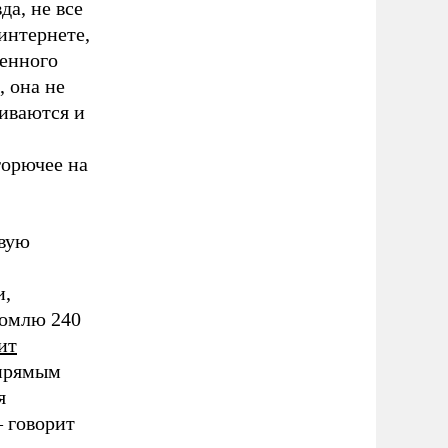
а, не все
интернете,
оенного
, она не
живаются и
горючее на
овую
и,
номлю 240
ит
 прямым
я
– говорит