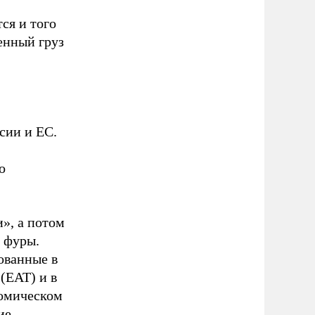
ся и того
енный груз
сии и ЕС.
о
», а потом
 фуры.
ованные в
(EAT) и в
номическом
ие,