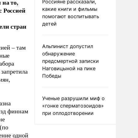
 на то,
Россияне рассказали,
с Россией
какие книги и фильмы
помогают воспитывать
детей
ели стран
Альпинист допустил
сией – там
обнаружение
зные
предсмертной записки
забора
Наговицыной на пике
 запретила
Победы
иян,
Ученые разрушили миф о
азна
«гонке сперматозоидов»
езд финнам
при оплодотворении
не
(по
ение одной