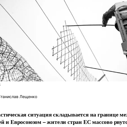
S
танислав Лещенко
стическая ситуация складывается на границе м
ей и Евросоюзом – жители стран ЕС массово рвутс