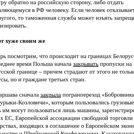
ру обратно на российскую сторону, либо отдать
ляющемуся в РФ человеку. Если человек отказывает
ругого, то таможенная служба может изъять запрещ
изировать.
т хуже своим же
рь посмотрим, что происходит на границах Белорус
леднее время Польша начала
закрывать
пропуски на
сской границе – причем страдают от этого не тольк
сы, но и граждане третьих стран.
Варшава сначала
закрыла
погранпереход «Бобровники
курыки-Козловичи», которым пользовались грузовые
ь им могут пользоваться лишь машины, зарегистрир
х ЕС, Европейской ассоциации свободной торговли 
арствах, входящих в соглашение о Европейском эко
ранстве и Швейцарской Конфедерации. Казахстанск