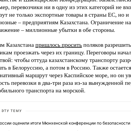
ер, перевозчики ни в одну из этих категорий не вход
зут не только экспортные товары в страны ЕС, но и
оюзные – предприятиям Казахстана. Ограничение на
вижение – миллионные убытки в обе стороны.
ям Казахстана
пришлось просить
поляков разрешить
икам проезжать через их границу. Переговоры нача
твой: чтобы оттуда казахстанскому транспорту раз
ть в Белоруссию, а потом в Россию. Также остаетс
рнативный маршрут через Каспийское море, но он у
сть перевозки в два-три раза из-за вынужденной пе
обильного транспорта на морской.
 ЭТУ ТЕМУ
России оценили итоги Мюнхенской конференции по безопасности