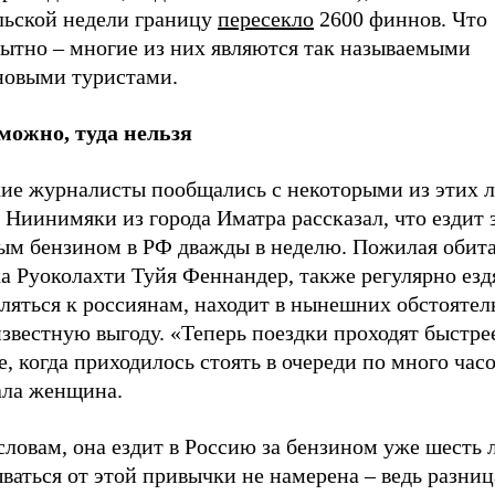
льской недели границу
пересекло
2600 финнов. Что
ытно – многие из них являются так называемыми
новыми туристами.
можно, туда нельзя
ие журналисты пообщались с некоторыми из этих л
Ниинимяки из города Иматра рассказал, что ездит 
ым бензином в РФ дважды в неделю. Пожилая обит
ка Руоколахти Туйя Феннандер, также регулярно ез
ляться к россиянам, находит в нынешних обстоятел
звестную выгоду. «Теперь поездки проходят быстре
, когда приходилось стоять в очереди по много часо
ала женщина.
словам, она ездит в Россию за бензином уже шесть 
ваться от этой привычки не намерена – ведь разниц