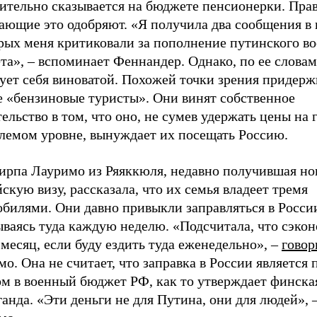
тельно сказывается на бюджете пенсионерки. Правд
ающие это одобряют. «Я получила два сообщения в 
орых меня критиковали за пополнение путинского в
а», – вспоминает Феннандер. Однако, по ее словам
вует себя виноватой. Похожей точки зрения придер
е «бензиновые туристы». Они винят собственное
ельство в том, что оно, не сумев удержать цены на 
лемом уровне, вынуждает их посещать Россию.
Сирпа Лауримо из Ряяккюля, недавно получившая н
скую визу, рассказала, что их семья владеет тремя
обилями. Они давно привыкли заправляться в Росси
ываясь туда каждую неделю. «Подсчитала, что сэко
 месяц, если буду ездить туда еженедельно», –
говор
о. Она не считает, что заправка в России является
ом в военный бюджет РФ, как то утверждает финска
анда. «Эти деньги не для Путина, они для людей», 