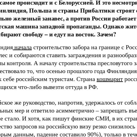
самое происходит и с Белоруссией. И это несмотря
инляндия, Польша и страны Прибалтики строят 
льно железный занавес, а против России работает
тская машина западной пропаганды. Однако жит
бирают свободу – и едут на восток. Зачем?
ндия
начала
строительство забора на границе с Рос
лес и собираются ставить заграждения и разнообра
ы контроля. А началу строительства пресловутого 
ествовало то, что осенью прошлого года Финляндия
к себе российским туристам. Страна
кошмарит
росс
щихся что-либо вывезти оттуда в РФ.
ское же руководство, напротив, удержалось от собл
льных мер и ответило асимметрично – запрещать въ
е стало. И хотя, как пишут финские СМИ, в их стра
ство запросов на российскую визу резко снизилось 
рым данным, падение составило 90%), только в теч