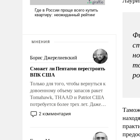
Лаури
Фи
МНЕНИЯ
ст
но
Борис Джерелиевский
то
Сможет ли Пентагон перестроить
ВПК США
ро
Только для того, чтобы вернуться к
довоенному объему запасов ракет
Tomahawk, THAAD и Patriot США
потребуется более трех лет. Даже
Тамож
небольшая война с Ираном
2 комментария
находя
опустошила американские
арсеналы. Сложившаяся ситуация
практ
означает многолетний период
предос
уязвимости США, например, перед