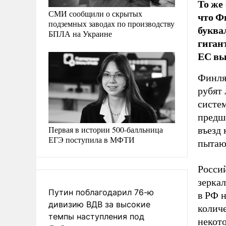
То же 
СМИ сообщили о скрытых
что Ф
подземных заводах по производству
буква
БПЛА на Украине
гиган
ЕС вы
Финля
рубят 
систем
предш
Первая в истории 500-балльница
въезд 
ЕГЭ поступила в МФТИ
пытаю
Россий
зерка
Путин поблагодарил 76-ю
в РФ н
дивизию ВДВ за высокие
количе
темпы наступления под
некото