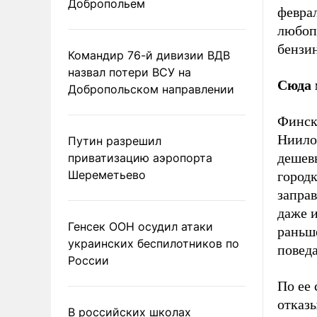
Добропольем
февра
любоп
бензи
Командир 76-й дивизии ВДВ
назвал потери ВСУ на
Сюда 
Добропольском направлении
Финск
Ниило 
Путин разрешил
дешев
приватизацию аэропорта
Шереметьево
город
заправ
даже и
Генсек ООН осудил атаки
раньше
украинских беспилотников по
повед
России
По ее 
отказы
В российских школах