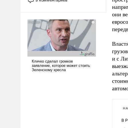
назад было образом для
наприм
псевдонаучной фантастики, стало
они ве
всерьез обсуждаемой идеей.
еврос
перед
Власт
грузов
и с Ли
выезжа
альте
стоимо
автом
НА
В 