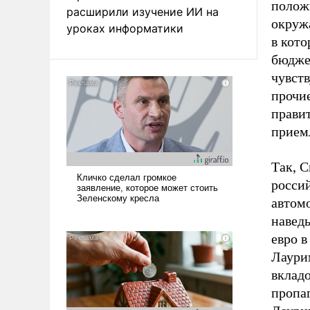
положи
расширили изучение ИИ на
окруж
уроках информатики
в кот
бюджет
чувст
прочи
правит
прием
Так, 
россий
автом
навед
евро в
Лаурим
вклад
пропаг