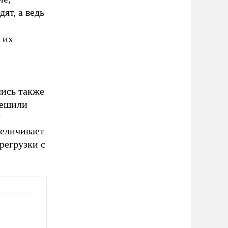
ят, а ведь
 их
лись также
решили
я
величивает
регрузки с