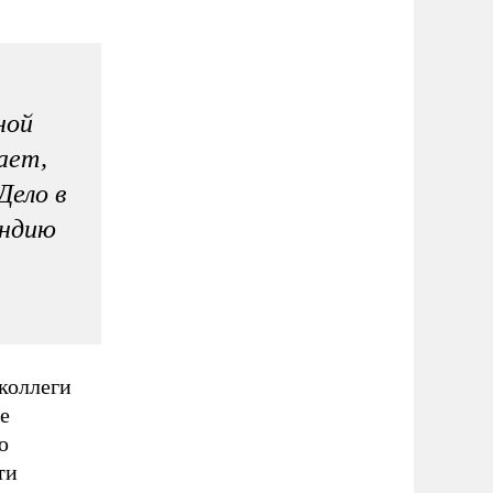
ной
ает,
Дело в
яндию
коллеги
е
ю
ти