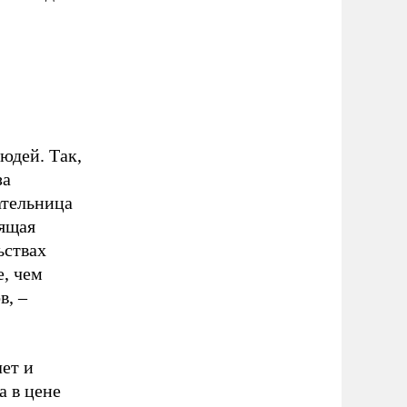
юдей. Так,
за
ательница
дящая
ьствах
е, чем
в, –
лет и
а в цене