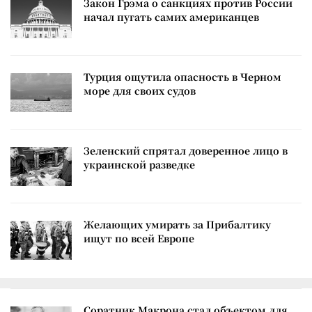
Закон Грэма о санкциях против России
начал пугать самих американцев
Турция ощутила опасность в Черном
море для своих судов
Зеленский спрятал доверенное лицо в
украинской разведке
Желающих умирать за Прибалтику
ищут по всей Европе
Соратник Макрона стал объектом для