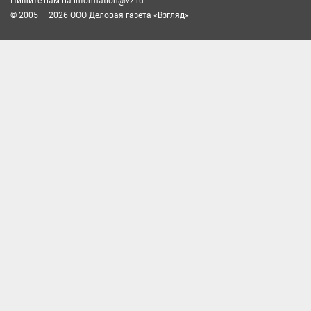
Пишите нам на
information@vz.ru
© 2005 — 2026 ООО Деловая газета «Взгляд»