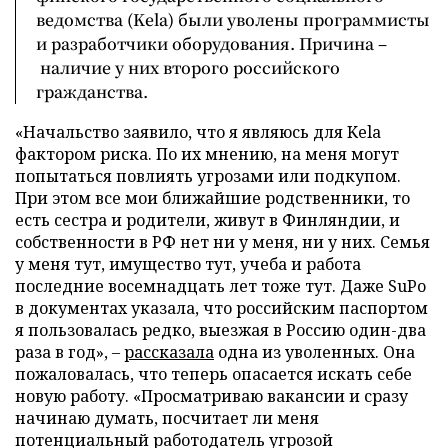
ведомства (Kela) были уволены программисты
и разработчики оборудования. Причина –
наличие у них второго российского
гражданства.
«Начальство заявило, что я являюсь для Kela
фактором риска. По их мнению, на меня могут
попытаться повлиять угрозами или подкупом.
При этом все мои ближайшие родственники, то
есть сестра и родители, живут в Финляндии, и
собственности в РФ нет ни у меня, ни у них. Семья
у меня тут, имущество тут, учеба и работа
последние восемнадцать лет тоже тут. Даже SuPo
в документах указала, что российским паспортом
я пользовалась редко, выезжая в Россию один-два
раза в год», –
рассказала
одна из уволенных. Она
пожаловалась, что теперь опасается искать себе
новую работу. «Просматриваю вакансии и сразу
начинаю думать, посчитает ли меня
потенциальный работодатель угрозой