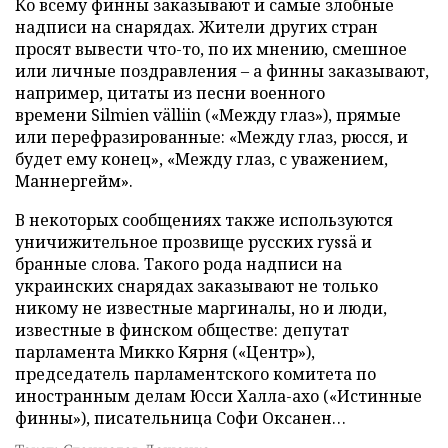
Ко всему финны заказывают и самые злобные
надписи на снарядах. Жители других стран
просят вывести что-то, по их мнению, смешное
или личные поздравления – а финны заказывают,
например, цитаты из песни военного
времени Silmien välliin («Между глаз»), прямые
или перефразированные: «Между глаз, рюсся, и
будет ему конец», «Между глаз, с уважением,
Маннергейм».
В некоторых сообщениях также используются
уничижительное прозвище русских ryssä и
бранные слова. Такого рода надписи на
украинских снарядах заказывают не только
никому не известные маргиналы, но и люди,
известные в финском обществе: депутат
парламента Микко Кярня («Центр»),
председатель парламентского комитета по
иностранным делам Юсси Халла-ахо («Истинные
финны»), писательница Софи Оксанен…