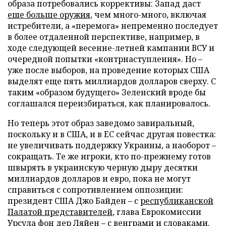
образа потребовались коррективы: Запад даст
еще больше оружия
, чем много-много, включая
истребители, а «перемога» непременно последует
в более отдаленной перспективе, например, в
ходе следующей весенне-летней кампании ВСУ и
очередной попытки «контрнаступления». Но –
уже после выборов, на проведение которых США
выделят еще пять миллиардов долларов сверху. С
таким «образом будущего» Зеленский вроде бы
соглашался переизбираться, как планировалось.
Но теперь этот образ заведомо завиральный,
поскольку и в США, и в ЕС сейчас другая повестка:
не увеличивать поддержку Украины, а наоборот –
сокращать. Те же игроки, кто по-прежнему готов
швырять в украинскую черную дыру десятки
миллиардов долларов и евро, пока не могут
справиться с сопротивлением оппозиции:
президент США Джо Байден – с
республиканской
Палатой представителей
, глава Еврокомиссии
Урсула фон дер Ляйен – с
венграми и словаками
.