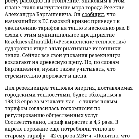
росту расходов на отопление. Знаковым в этом
плане стало выступление мэра города Резекне
Александра Барташевича. Он
сообщил
, что
начавшийся в ЕС газовый кризис приведет к
увеличению тарифов на тепло в несколько раз. В
связи с этим муниципальное предприятие
Rezeknes siltumtikli («Резекненские теплосети»)
судорожно ищет альтернативные источники
тепла. Сейчас все свои упования резекненцы
возлагают на древесную щепу. Но, по словам
Барташевича, нужно также учитывать, что
стремительно дорожает и щепа.
Для резекненцев тепловая энергия, поставляемая
городскими теплосетями, будет обходиться в
198,13 евро за мегаватт-час – с таким новым
тарифом согласилась госкомиссия по
регулированию общественных услуг.
Соответственно, тариф вырастет в 4,5 раза. В
апреле горожане еще потребляли тепло по
старому тарифу – 42 евро за МВт·ч. «Понятно, что