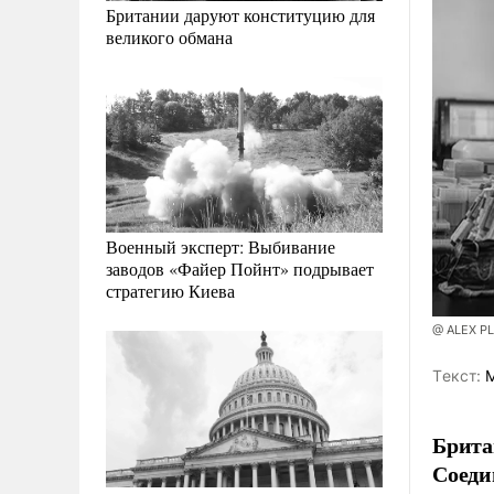
Британии даруют конституцию для
великого обмана
Военный эксперт: Выбивание
заводов «Файер Пойнт» подрывает
стратегию Киева
@ ALEX P
Tекст:
М
Брита
Соеди