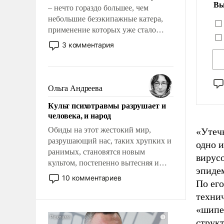
Вы
– нечто гораздо большее, чем
небольшие безэкипажные катера,
применение которых уже стало
обыденностью. Задача по созданию
3 комментария
такого корабля очень сложна и
амбициозна. Однако и ее
реализация радикально поднимет
наши боевые возможности.
Ольга Андреева
Культ психотравмы разрушает и
человека, и народ
Обиды на этот жестокий мир,
«Утечк
разрушающий нас, таких хрупких и
одно 
ранимых, становятся новым
вирусо
культом, постепенно вытесняя и
эпиде
отменяя традиционное требование к
10 комментариев
По ег
человеку – быть мужественным и
техни
твердым под ударами судьбы, брать
на себя ответственность, помогать
«шипе»
слабым, идти вперед и
структ