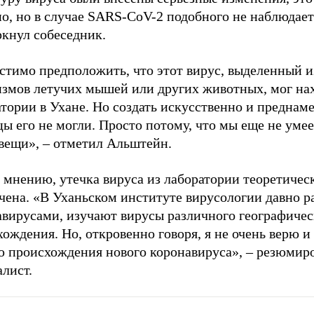
о, но в случае SARS-CoV-2 подобного не наблюдает
ркнул собеседник.
стимо предположить, что этот вирус, выделенный и
измов летучих мышей или других животных, мог нах
тории в Ухане. Но создать искусственно и преднам
ы его не могли. Просто потому, что мы еще не умее
 вещи», – отметил Альштейн.
 мнению, утечка вируса из лаборатории теоретичес
чена. «В Уханьском институте вирусологии давно р
авирусами, изучают вирусы различного географичес
ождения. Но, откровенно говоря, я не очень верю и 
ю происхождения нового коронавируса», – резюмир
лист.