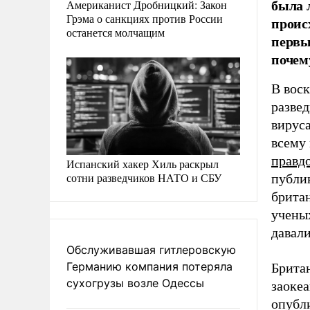
была 
Американист Дробницкий: Закон
Грэма о санкциях против России
проис
останется молчащим
первы
почем
В вос
разве
вирус
всему
правд
Испанский хакер Хиль раскрыл
сотни разведчиков НАТО и СБУ
публи
брита
учены
давали
Обслуживавшая гитлеровскую
Германию компания потеряла
Британ
сухогрузы возле Одессы
заокеа
опубл