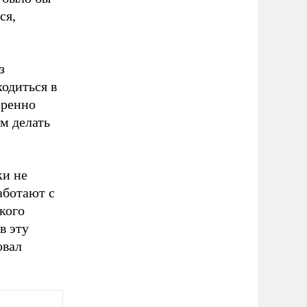
ся,
з
одиться в
еренно
м делать
ки не
аботают с
кого
в эту
овал