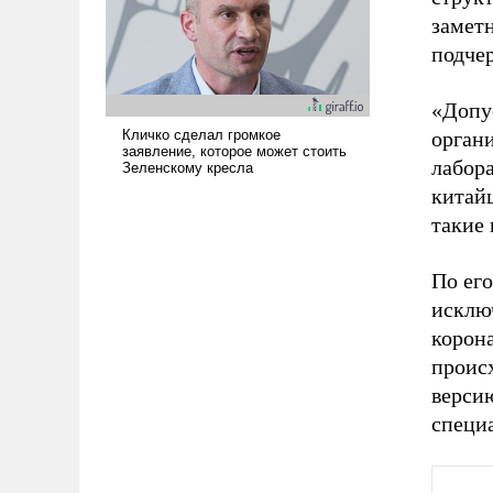
адаптироваться.
заметн
подче
«Допу
орган
лабора
китайц
такие
По его
исклю
корон
происх
верси
специа