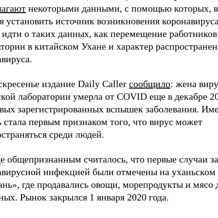
лагают
некоторыми данными, с помощью которых, 
я установить источник возникновения коронавируса
 идти о таких данных, как перемещение работников
тории в китайском Ухане и характер распространен
авируса.
скресенье издание Daily Caller
сообщило
: жена вир
кой лаборатории умерла от COVID еще в декабре 20
рвых зарегистрированных вспышек заболевания. Име
 стала первым признаком того, что вирус может
страняться среди людей.
е общепризнанным считалось, что первые случаи з
авирусной инфекцией были отмечены на уханьском
ань», где продавались овощи, морепродукты и мясо
ых. Рынок закрылся 1 января 2020 года.