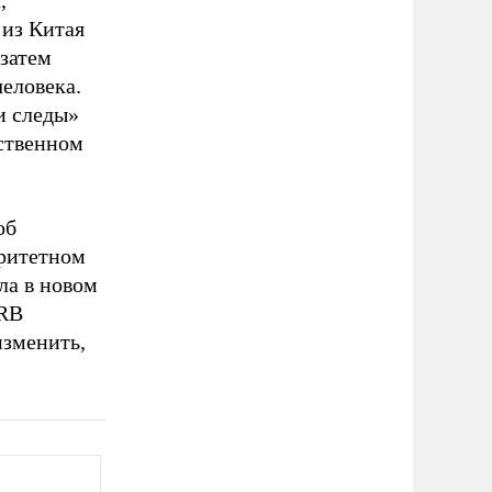
 из Китая
 затем
еловека.
и следы»
ественном
об
оритетном
ла в новом
QRB
изменить,