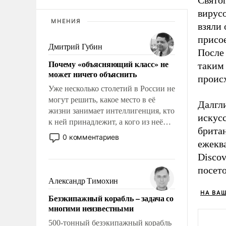
вирусо
МНЕНИЯ
взяли
присое
Дмитрий Губин
После
Почему «объясняющий класс» не
таким 
может ничего объяснить
проис
Уже несколько столетий в России не
могут решить, какое место в её
Далгл
жизни занимает интеллигенция, кто
искус
к ней принадлежит, а кого из неё
британ
исключили с правом
0 комментариев
ежекв
восстановления и без оного. И чем
она отличается от просто
Disco
образованных людей. Иногда
посет
казалось, что эти вопросы решены
Александр Тимохин
раз и навсегда, но – нет, не решены.
НА ВА
Безэкипажный корабль – задача со
многими неизвестными
500-тонный безэкипажный корабль