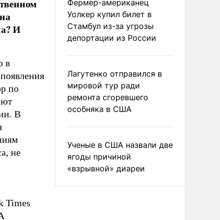
ственном
Фермер-американец
 на
Уолкер купил билет в
Стамбул из-за угрозы
на? И
депортации из России
о в
Лагутенко отправился в
 появления
мировой тур ради
р по
ремонта сгоревшего
ают
особняка в США
ии. В
я
ниям
Ученые в США назвали две
а, не
ягоды причиной
.
«взрывной» диареи
k Times
А