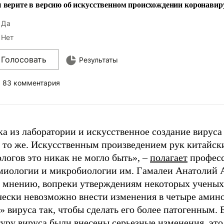
 верите в версию об искусственном происхождении коронавир
Да
Нет
Голосовать
Результаты
83 комментария
а из лаборатории и искусственное создание вируса 
и то же. Искусственным произведением рук китайск
логов это никак не могло быть», –
полагает
профес
миологии и микробиологии им. Гамалеи Анатолий 
о мнению, вопреки утверждениям некоторых ученых,
чески невозможно внести изменения в четыре амин
 вируса так, чтобы сделать его более патогенным. 
уру вируса были внесены серьезные изменения, это