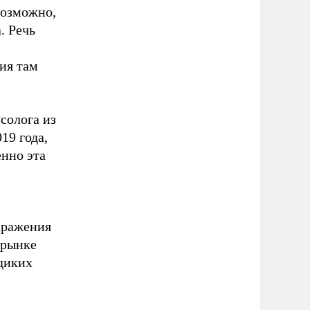
возможно,
. Речь
ия там
усолога из
19 года,
нно эта
аражения
 рынке
 диких