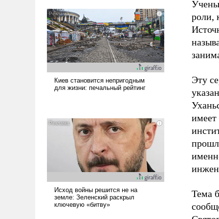
Учены
роли, 
Источ
назыв
заним
Эту с
указан
Уханьс
имеет 
инстит
прошло
именн
инжен
Тема 
сооб
Святог