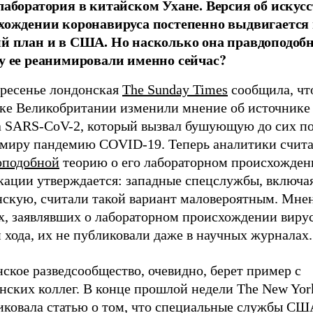
лаборатория в китайском Ухане. Версия об искус
хождении коронавируса постепенно выдвигается
й план и в США. Но насколько она правдоподоб
у ее реанимировали именно сейчас?
кресенье лондонская
The Sunday Times
сообщила, чт
дке Великобритании изменили мнение об источнике
а SARS-CoV-2, который вызвал бушующую до сих по
 миру пандемию COVID-19. Теперь аналитики счит
оподобной
теорию о его лабораторном происхожден
кации утверждается: западные спецслужбы, включа
нскую, считали такой вариант маловероятным. Мне
х, заявлявших о лабораторном происхождении вирус
 хода, их не публиковали даже в научных журналах
ское разведсообщество, очевидно, берет пример с
нских коллег. В конце прошлой недели The New Yor
иковала статью о том, что специальные службы СШ