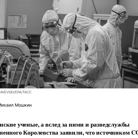
LAVEVSKI/EPA/ТАСС
ихаил Мошкин
нские ученые, а вслед за ними и разведслужбы
ненного Королевства заявили, что источником C