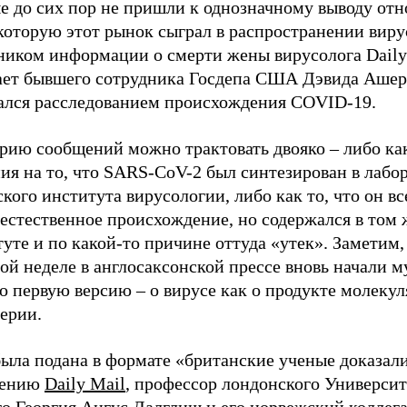
е до сих пор не пришли к однозначному выводу отн
которую этот рынок сыграл в распространении виру
ником информации о смерти жены вирусолога Daily 
ает бывшего сотрудника Госдепа США Дэвида Ашер
ался расследованием происхождения COVID-19.
ерию сообщений можно трактовать двояко – либо ка
ия на то, что SARS-CoV-2 был синтезирован в лабо
кого института вирусологии, либо как то, что он вс
естественное происхождение, но содержался в том 
уте и по какой-то причине оттуда «утек». Заметим,
й неделе в англосаксонской прессе вновь начали м
о первую версию – о вирусе как о продукте молеку
ерии.
была подана в формате «британские ученые доказал
щению
Daily Mail
, профессор лондонского Университ
о Георгия Ангус Далглиш и его норвежский коллега