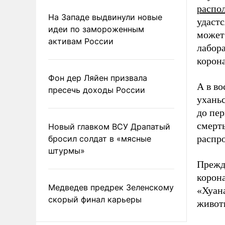
распо
На Западе выдвинули новые
удастс
идеи по замороженным
может
активам России
лабора
корон
Фон дер Ляйен призвала
А в во
пресечь доходы России
уханьс
до пе
смерть
Новый главком ВСУ Драпатый
распро
бросил солдат в «мясные
штурмы»
Прежд
корон
Медведев предрек Зеленскому
«Хуан
скорый финал карьеры
животн