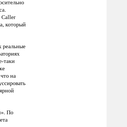
осительно
са.
Caller
а, который
к реальные
раториях
е-таки
же
 что на
уссировать
лярной
и». По
ета
,