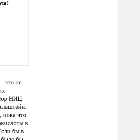
уса?
– это не
их
сор НИЦ
Альштейн.
 пока что
окислоты в
Если бы в
 было бы