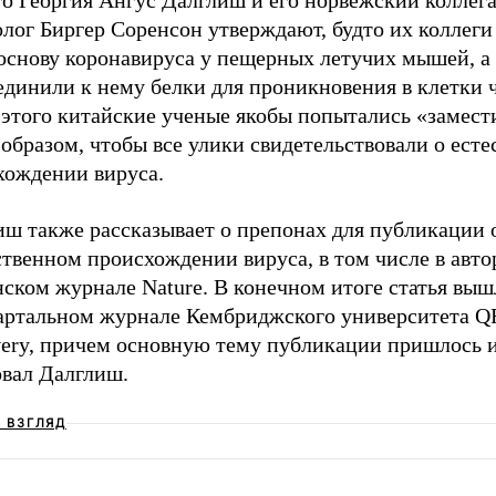
лог Биргер Соренсон утверждают, будто их коллеги
 основу коронавируса у пещерных летучих мышей, а
динили к нему белки для проникновения в клетки ч
 этого китайские ученые якобы попытались «замест
образом, чтобы все улики свидетельствовали о ест
хождении вируса.
иш также рассказывает о препонах для публикации 
ственном происхождении вируса, в том числе в авт
ском журнале Nature. В конечном итоге статья выш
артальном журнале Кембриджского университета 
very, причем основную тему публикации пришлось 
овал Далглиш.
Ш ВЗГЛЯД