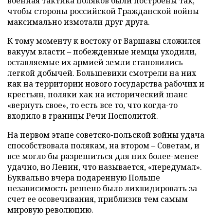
военная тактика поляков были построены так,
чтобы стороны российской Гражданской войны
максимально измотали друг друга.
К тому моменту к востоку от Варшавы сложился
вакуум власти – побежденные немцы уходили,
оставляемые их армией земли становились
легкой добычей. Большевики смотрели на них
как на территории нового государства рабочих и
крестьян, поляки как на исторический шанс
«вернуть свое», то есть все то, что когда-то
входило в границы Речи Посполитой.
На первом этапе советско-польской войны удача
способствовала полякам, на втором – Советам, и
все могло бы разрешиться для них более-менее
удачно, но Ленин, что называется, «передумал».
Буквально вчера подаренную Польше
независимость решено было ликвидировать за
счет ее осовечивания, приблизив тем самым
мировую революцию.