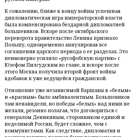
К сожалению, ближе к концу войны успешная
дипломатическая игра императорской власти
была компенсирована бездарной дипломатией
большевиков. Вскоре после октябрьского
переворота правительство Ленина признало
Польшу, одновременно аннулировав все
соглашения царского периода о ее разделах. Это
неимоверно усилило «русофобскую партию» с
Юзефом Пилсудским во главе, и вскоре после
этого Москва получила второй фронт войны
вдобавок к уже ведущейся гражданской.
Отношение уже независимой Варшавы к «белым»
и «красным» было амбивалентным. Большевиков
там ненавидели, но победы «белых» над ними не
желали, резонно полагая, что договориться с
генералом Деникиным, сторонником единой и
неделимой России, будет сложнее, чем с
коммунистами. Как следствие, дипломатия и