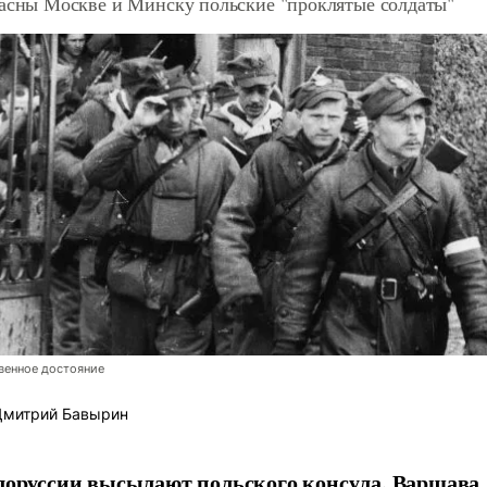
асны Москве и Минску польские "проклятые солдаты"
венное достояние
митрий Бавырин
лоруссии высылают польского консула, Варшава