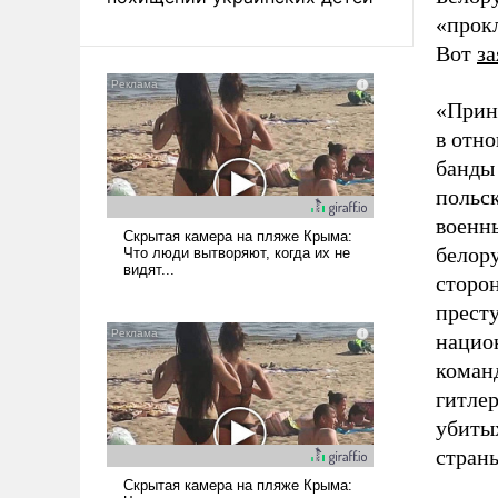
«прокл
Вот
за
«Прин
в отн
банды 
польс
военн
белору
сторо
прест
нацио
команд
гитле
убиты
стран