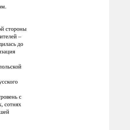
ом.
ой стороны
ителей –
дилась до
изация
польской
усского
ровень с
, сотнях
ашей