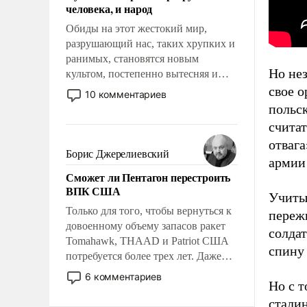
человека, и народ
Обиды на этот жестокий мир,
разрушающий нас, таких хрупких и
ранимых, становятся новым
Но нез
культом, постепенно вытесняя и
отменяя традиционное требование к
свое 
10 комментариев
человеку – быть мужественным и
польск
твердым под ударами судьбы, брать
счита
на себя ответственность, помогать
отвага
слабым, идти вперед и
Борис Джерелиевский
армии
адаптироваться.
Сможет ли Пентагон перестроить
ВПК США
Учитыв
Только для того, чтобы вернуться к
переж
довоенному объему запасов ракет
солдат
Tomahawk, THAAD и Patriot США
спину 
потребуется более трех лет. Даже
небольшая война с Ираном
6 комментариев
Но с т
опустошила американские
арсеналы. Сложившаяся ситуация
стали