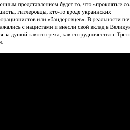
енным представлением будет то, что «проклятые со
цисты, гитлеровцы, кто-то вроде украинских
орационистов или «бандеровцев». В реальности поч
ажались с нацистами и внесли свой вклад в Велику
я за душой такого греха, как сотрудничество с Трет
м.