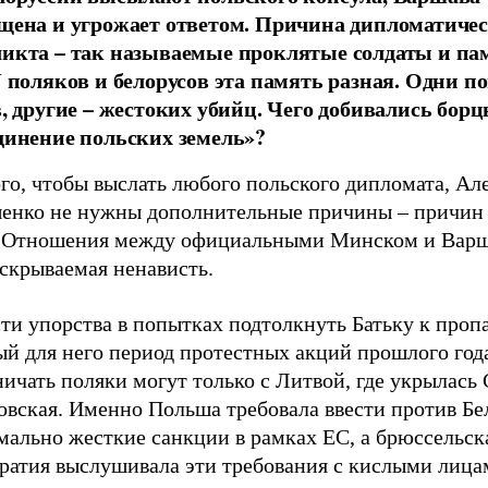
щена и угрожает ответом. Причина дипломатичес
икта – так называемые проклятые солдаты и па
У поляков и белорусов эта память разная. Одни п
в, другие – жестоких убийц. Чего добивались борц
динение польских земель»?
го, чтобы выслать любого польского дипломата, Ал
енко не нужны дополнительные причины – причин 
. Отношения между официальными Минском и Варш
скрываемая ненависть.
ти упорства в попытках подтолкнуть Батьку к проп
ый для него период протестных акций прошлого год
ичать поляки могут только с Литвой, где укрылась
овская. Именно Польша требовала ввести против Бе
мально жесткие санкции в рамках ЕС, а брюссельск
ратия выслушивала эти требования с кислыми лица