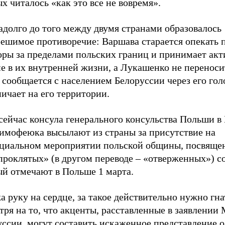
х читалось «как это все не вовремя».
адолго до того между двумя странами образовалось
решимое противоречие: Варшава старается опекать 
оры за пределами польских границ и принимает акт
е в их внутренней жизни, а Лукашенко не переносит
 сообщается с населением Белоруссии через его гол
ичает на его территории.
сейчас консула генерального консульства Польши в
имофеюка высылают из страны за присутствие на
циальном мероприятии польской общины, посвященн
роклятых» (в другом переводе – «отверженных») со
ый отмечают в Польше 1 марта.
 руку на сердце, за такое действительно нужно гна
тря на то, что акценты, расставленные в заявлени
ссии, могут составить искаженное представление о