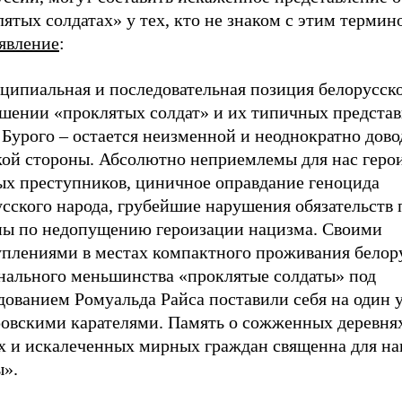
ятых солдатах» у тех, кто не знаком с этим термин
явление
:
ципиальная и последовательная позиция белорусск
ошении «проклятых солдат» и их типичных представ
Бурого – остается неизменной и неоднократно дово
кой стороны. Абсолютно неприемлемы для нас геро
ых преступников, циничное оправдание геноцида
сского народа, грубейшие нарушения обязательств 
ны по недопущению героизации нацизма. Своими
уплениями в местах компактного проживания белор
нального меньшинства «проклятые солдаты» под
ованием Ромуальда Райса поставили себя на один у
ровскими карателями. Память о сожженных деревнях
х и искалеченных мирных граждан священна для н
ы».