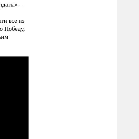
лдаты» –
ти все из
ю Победу,
ьим