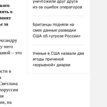
уничтожили друг друга
кого
из-за ошибок операторов
мять о
омнят
ы за
Британцы подняли на
смех данные разведки
США об «угрозе России»
ександру
у него
авой – это
Ученые в США назвали две
ягоды причиной
«взрывной» диареи
асти в
а
 Светлана
лоруссии
ая
ми, на