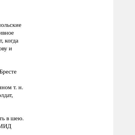
польские
ивное
, когда
ову и
 Бресте
ом т. н.
лдат,
ть в шею.
и МИД