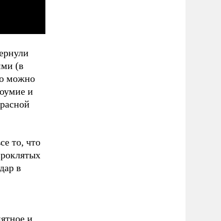
вернули
ими (в
то можно
боумие и
Красной
се то, что
проклятых
дар в
ятное и