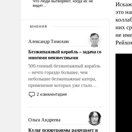
Искаж
это на
коллаб
них ср
МНЕНИЯ
не име
Александр Тимохин
Рейхо
Безэкипажный корабль – задача со
многими неизвестными
500-тонный безэкипажный корабль
– нечто гораздо большее, чем
небольшие безэкипажные катера,
применение которых уже стало
обыденностью. Задача по созданию
2 комментария
такого корабля очень сложна и
амбициозна. Однако и ее
реализация радикально поднимет
наши боевые возможности.
Ольга Андреева
Культ психотравмы разрушает и