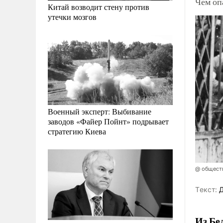
Чем оп
Китай возводит стену против
утечки мозгов
Военный эксперт: Выбивание
заводов «Файер Пойнт» подрывает
стратегию Киева
@ общест
Tекст:
Д
Из Бе