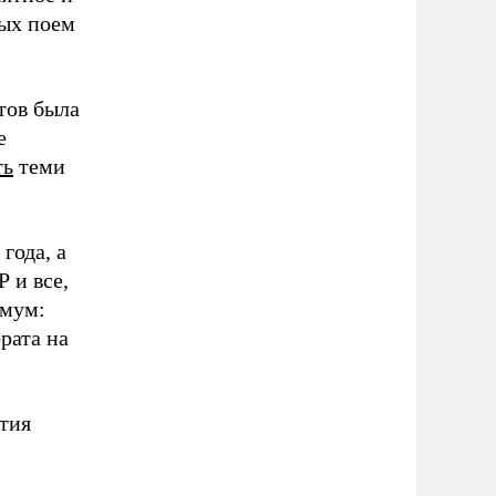
рых поем
тов была
е
ть
теми
года, а
 и все,
имум:
рата на
ятия