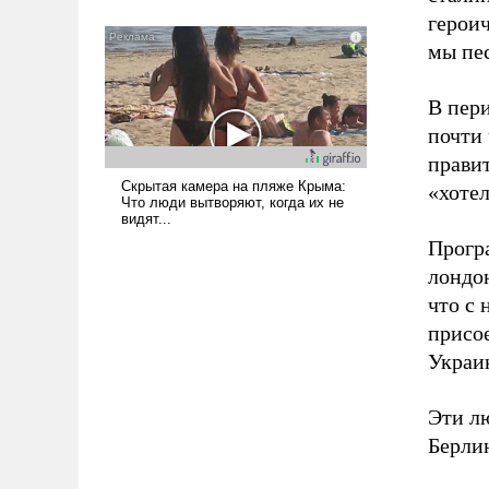
означает многолетний период
героич
уязвимости США, например, перед
мы пе
Китаем.
В пер
почти 
правит
«хоте
Прогр
лондо
что с 
присо
Украи
Эти лю
Берли