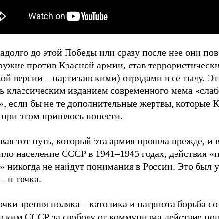
адолго до этой Победы или сразу после нее они по
оружие против Красной армии, став террористическ
ой версии – партизанскими) отрядами в ее тылу. Э
ть классическим изданием современного мема «сла
», если бы не те дополнительные жертвы, которые 
 при этом пришлось понести.
ая тот путь, который эта армия прошла прежде, и в
ило население СССР в 1941–1945 годах, действия «
» никогда не найдут понимания в России. Это был у
– и точка.
очки зрения поляка – католика и патриота борьба со
нским СССР за свободу от коммунизма действие пон