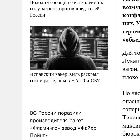
Володин сообщил о вступлении в
возму
силу законов против предателей
конфл
России
них. 
герое
«объе
Для то
Лукаш
вагон
Испанский хакер Хиль раскрыл
плохо 
сотни разведчиков НАТО и СБУ
По час
опасн
соперн
ВС России поразили
Тихан
производителя ракет
макси
«Фламинго» завод «Файер
бюрок
Пойнт»