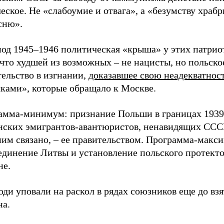
еское. Не «слабоумие и отвага», а «безумству храб
сню».
иод 1945–1946 политическая «крыша» у этих патрио
что худшей из возможных – не нацисты, но польско
ельство в изгнании,
доказавшее свою неадекватнос
лками», которые обращало к Москве.
амма-минимум: признание Польши в границах 1939 
нских эмигрантов-авантюристов, ненавидящих СССР
ним связано, – ее правительством. Программа-макс
единение Литвы и установление польского протекто
не.
ди уповали на раскол в рядах союзников еще до вз
на.