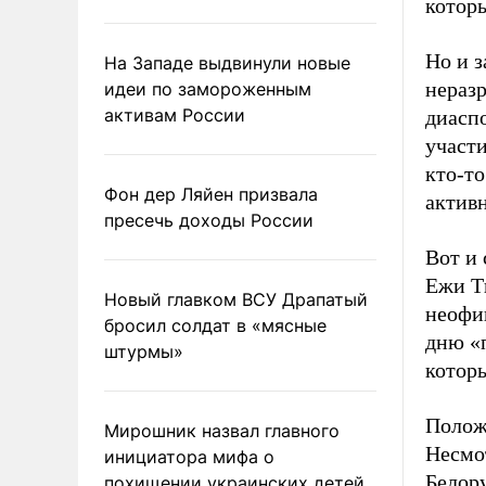
которы
Но и з
На Западе выдвинули новые
нераз
идеи по замороженным
активам России
диасп
участи
кто-то
Фон дер Ляйен призвала
активн
пресечь доходы России
Вот и 
Ежи Т
Новый главком ВСУ Драпатый
неофи
бросил солдат в «мясные
дню «п
штурмы»
котор
Положа
Мирошник назвал главного
Несмо
инициатора мифа о
Белору
похищении украинских детей