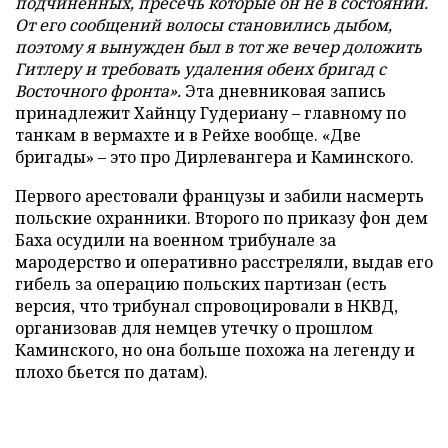
подчиненных, пресечь которые он не в состоянии.
От его сообщений волосы становились дыбом,
поэтому я вынужден был в тот же вечер доложить
Гитлеру и требовать удаления обеих бригад с
Восточного фронта».
Эта дневниковая запись
принадлежит Хайнцу Гудериану – главному по
танкам в вермахте и в Рейхе вообще. «Две
бригады» – это про Дирлевангера и Каминского.
Первого арестовали французы и забили насмерть
польские охранники. Второго по приказу фон дем
Баха осудили на военном трибунале за
мародерство и оперативно расстреляли, выдав его
гибель за операцию польских партизан (есть
версия, что трибунал спровоцировали в НКВД,
организовав для немцев утечку о прошлом
Каминского, но она больше похожа на легенду и
плохо бьется по датам).