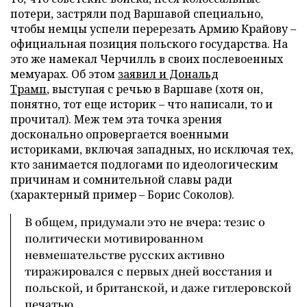
потери, застряли под Варшавой специально,
чтобы немцы успели перерезать Армию Крайову –
официальная позиция польского государства. На
это же намекал Черчилль в своих послевоенных
мемуарах. Об этом
заявил и Дональд
Трамп
, выступая с речью в Варшаве (хотя он,
понятно, тот еще историк – что написали, то и
прочитал). Меж тем эта точка зрения
досконально опровергается военными
историками, включая западных, но исключая тех,
кто занимается подлогами по идеологическим
причинам и сомнительной славы ради
(характерный пример – Борис Соколов).
В общем, придумали это не вчера: тезис о
политически мотивированном
невмешательстве русских активно
тиражировался с первых дней восстания и
польской, и британской, и даже гитлеровской
печатью.