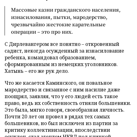
Массовые казни гражданского населения,
изнасилования, пытки, мародерство,
чрезвычайно жестокие карательные
операции – это про них.
С Дирлевангером все понятно – откровенный
садист, некогда осужденный за изнасилование
ребенка, командовал образованием,
сформированным из немецких уголовников.
Хатынь – его же рук дело.
Что же касается Каминского, он повальное
мародерство и связанное с ним насилие даже
поощрял, заявляя, что у его людей есть такое
право, ведь их собственность отняли большевики.
Это была, мягко говоря, своеобразная личность.
Почти 20 лет он провел в рядах тех самых
большевиков, но был исключен из партии за
критику коллективизации, впоследствии
осужден, стал агентом НКВД под кличкой