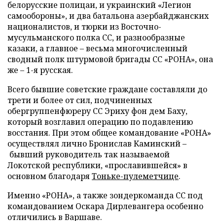
белорусские полицаи, и украинский «Легион
самообороны», и два батальона азербайджанских
националистов, и тюрки из Восточно-
мусульманского полка СС, и разнообразные
казаки, а главное – весьма многочисленный
сводный полк штурмовой бригады СС «РОНА», она
же – 1-я русская.
Всего бывшие советские граждане составляли до
трети и более от сил, подчиненных
обергруппенфюреру СС Эриху фон дем Баху,
который возглавил операцию по подавлению
восстания. При этом общее командование «РОНА»
осуществлял лично Бронислав Каминский –
бывший руководитель так называемой
Локотской республики, «прославившейся» в
основном благодаря
Тоньке-пулеметчице
.
Именно «РОНА», а также зондеркоманда СС под
командованием Оскара Дирлевангера особенно
отличились в Варшаве.