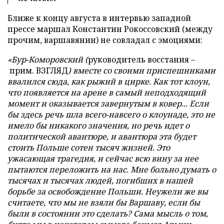
Ближе к концу августа в интервью западной
прессе маршал Константин Рокоссовский (между
прочим, варшавянин) не совладал с эмоциями:
«Бур-Коморовский (
руководитель восстания –
прим. ВЗГЛЯД
) вместе со своими приспешниками
ввалился сюда, как рыжий в цирке. Как тот клоун,
что появляется на арене в самый неподходящий
момент и оказывается завернутым в ковер... Если
бы здесь речь шла всего-навсего о клоунаде, это не
имело бы никакого значения, но речь идет о
политической авантюре, и авантюра эта будет
стоить Польше сотен тысяч жизней. Это
ужасающая трагедия, и сейчас всю вину за нее
пытаются переложить на нас. Мне больно думать о
тысячах и тысячах людей, погибших в нашей
борьбе за освобождение Польши. Неужели же вы
считаете, что мы не взяли бы Варшаву, если бы
были в состоянии это сделать? Сама мысль о том,