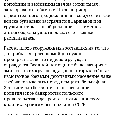
погибшим и выбывшим шел на сотни тысяч,
запаздывало снабжение. После периода
стремительного продвижения на запад советские
войска буквально застряли под Варшавой под
грузом потерь и новой реальности – немецкая
линия обороны уплотнялась, советская же
растягивалась.
Расчет плохо вооруженных восставших на то, что
до прибытия красноармейцев нужно
продержаться всего неделю-другую, не
оправдался. Военной помощи не было, авторитет
эмигрантских кругов падал, в некоторых районах
измотанное боевыми действиями население даже
требовало вывесить перед немцами белый флаг.
Это означало бессилие и окончательное
политическое банкротство польского
правительства, где срочно занялись поиском
крайних. Крайним был назначен СССР.
То, что советские войска, неся колоссальные