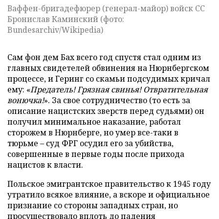
Ваффен-бригадефюрер (генерал-майор) войск СС
Бронислав Каминский (фото:
Bundesarchiv/Wikipedia)
Сам фон дем Бах всего год спустя стал одним из
главных свидетелей обвинения на Нюрнбергском
процессе, и Геринг со скамьи подсудимых кричал
ему: «
Предатель! Грязная свинья! Отвратительная
вонючка!
». За свое сотрудничество (то есть за
описание нацистских зверств перед судьями) он
получил минимальное наказание, работал
сторожем в Нюрнберге, но умер все-таки в
тюрьме – суд ФРГ осудил его за убийства,
совершенные в первые годы после прихода
нацистов к власти.
Польское эмигрантское правительство к 1945 году
утратило всякое влияние, а вскоре и официальное
признание со стороны западных стран, но
просуществовало вплоть до падения