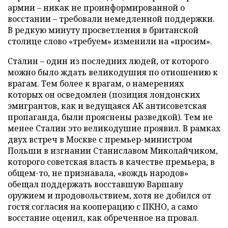
армии – никак не проинформированной о
восстании – требовали немедленной поддержки.
В редкую минуту просветления в британской
столице слово «требуем» изменили на «просим».
Сталин – один из последних людей, от которого
можно было ждать великодушия по отношению к
врагам. Тем более к врагам, о намерениях
которых он осведомлен (позиция лондонских
эмигрантов, как и ведущаяся АК антисоветская
пропаганда, были прояснены разведкой). Тем не
менее Сталин это великодушие проявил. В рамках
двух встреч в Москве с премьер-министром
Польши в изгнании Станиславом Миколайчиком,
которого советская власть в качестве премьера, в
общем-то, не признавала, «вождь народов»
обещал поддержать восставшую Варшаву
оружием и продовольствием, хотя не добился от
гостя согласия на кооперацию с ПКНО, а само
восстание оценил, как обреченное на провал.