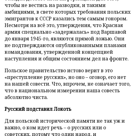
чтобы не вестись на разводки, и такими
амбициями, в свете которых требования польских
эмигрантов к СССР казались тем самым гонором.
Несмотря на всё это, утверждения, что Красная
армия специально «задержалась» под Варшавой
до января 1945-го, являются прямой ложью. Они
не подтверждаются опубликованными планами
командования, утвержденной концепцией
наступления и общим состоянием дел на фронте.
Польское правительство истово верит в это
«преступление русских», но оно – оговор, его нет
на нашей совести. Что, впрочем, не означает того,
что в национальном измерении наша совесть
абсолютно чиста.
Русский подставил Локоть
Для польской исторической памяти не так уж и
важно, о ком идет речь – о русских или о
советских, потому что один народ, и