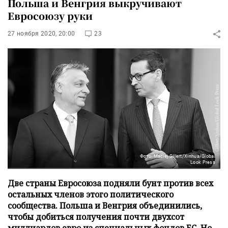
Польша и Венгрия выкручивают
Евросоюзу руки
27 ноября 2020, 20:00
23
Фото: Maciej Gillert/Xinhua/Global
Look Press
Две страны Евросоюза подняли бунт против всех
остальных членов этого политического
сообщества. Польша и Венгрия объединились,
чтобы добиться получения почти двухсот
миллиардов евро из специальных фондов ЕС. Но