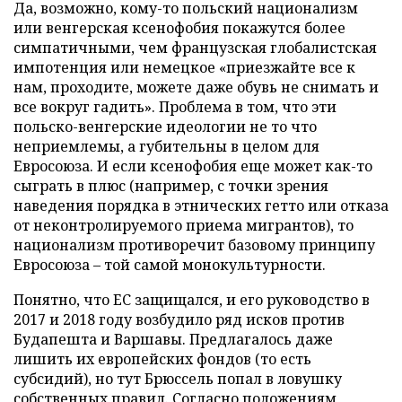
Да, возможно, кому-то польский национализм
или венгерская ксенофобия покажутся более
симпатичными, чем французская глобалистская
импотенция или немецкое «приезжайте все к
нам, проходите, можете даже обувь не снимать и
все вокруг гадить». Проблема в том, что эти
польско-венгерские идеологии не то что
неприемлемы, а губительны в целом для
Евросоюза. И если ксенофобия еще может как-то
сыграть в плюс (например, с точки зрения
наведения порядка в этнических гетто или отказа
от неконтролируемого приема мигрантов), то
национализм противоречит базовому принципу
Евросоюза – той самой монокультурности.
Понятно, что ЕС защищался, и его руководство в
2017 и 2018 году возбудило ряд исков против
Будапешта и Варшавы. Предлагалось даже
лишить их европейских фондов (то есть
субсидий), но тут Брюссель попал в ловушку
собственных правил. Согласно положениям,