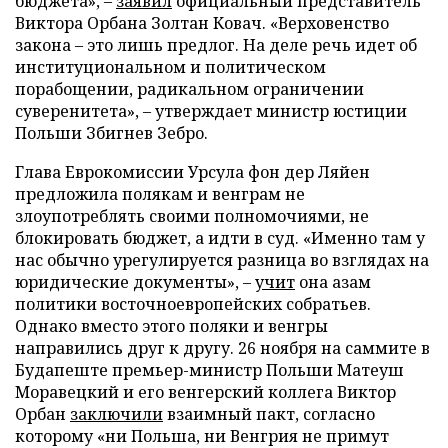
бюджета», –
заявил
официальный представитель
Виктора Орбана Золтан Ковач. «Верховенство
закона – это лишь предлог. На деле речь идет об
институциональном и политическом
порабощении, радикальном ограничении
суверенитета», – утверждает министр юстиции
Польши Збигнев Зебро.
Глава Еврокомиссии Урсула фон дер Ляйен
предложила полякам и венграм не
злоупотреблять своими полномочиями, не
блокировать бюджет, а идти в суд. «Именно там у
нас обычно урегулируется разница во взглядах на
юридические документы», –
учит
она азам
политики восточноевропейских собратьев.
Однако вместо этого поляки и венгры
направились друг к другу. 26 ноября на саммите в
Будапеште премьер-министр Польши Матеуш
Моравецкий и его венгерский коллега Виктор
Орбан
заключили
взаимный пакт, согласно
которому «ни Польша, ни Венгрия не примут