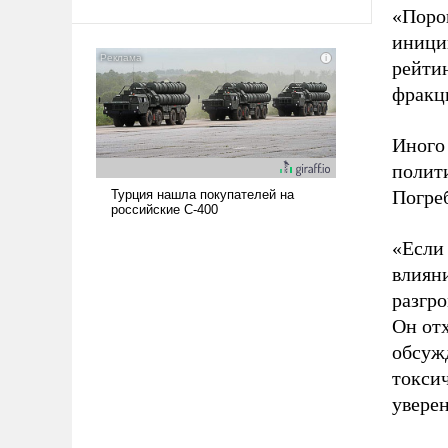
«Поро
твердым под ударами судьбы, брать
на себя ответственность, помогать
иници
слабым, идти вперед и
рейти
адаптироваться.
фракци
Иного
полит
Погре
«Если
влияни
разгр
Он отх
обсужд
токси
уверен