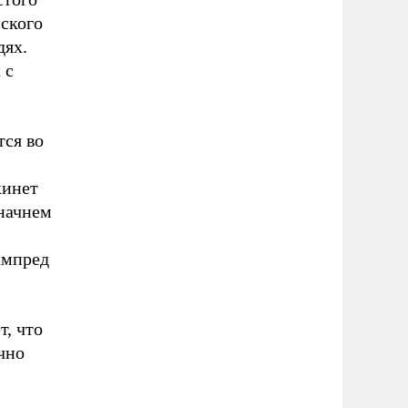
нского
дях.
 с
тся во
кинет
 начнем
ампред
, что
чно