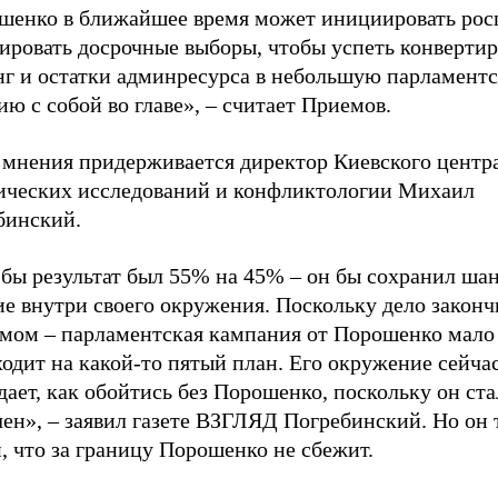
шенко в ближайшее время может инициировать рос
ировать досрочные выборы, чтобы успеть конвертир
нг и остатки админресурса в небольшую парламент
ю с собой во главе», – считает Приемов.
 мнения придерживается директор Киевского центр
ических исследований и конфликтологии Михаил
бинский.
 бы результат был 55% на 45% – он бы сохранил ша
е внутри своего окружения. Поскольку дело законч
омом – парламентская кампания от Порошенко мало 
одит на какой-то пятый план. Его окружение сейча
ает, как обойтись без Порошенко, поскольку он ста
чен», – заявил газете ВЗГЛЯД Погребинский. Но он
, что за границу Порошенко не сбежит.