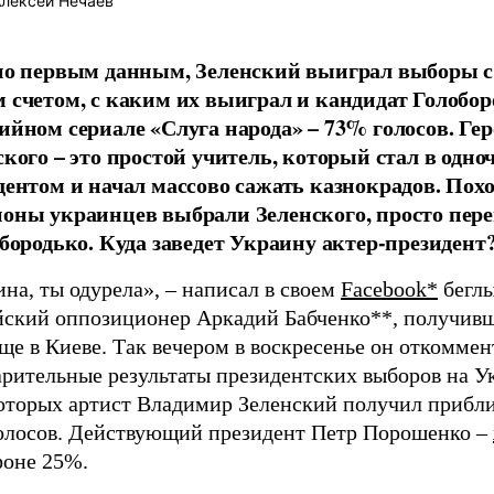
лексей Нечаев
по первым данным, Зеленский выиграл выборы с
 счетом, с каким их выиграл и кандидат Голобор
ийном сериале «Слуга народа» – 73% голосов. Ге
ского – это простой учитель, который стал в одно
дентом и начал массово сажать казнокрадов. Похо
оны украинцев выбрали Зеленского, просто пере
обородько. Куда заведет Украину актер-президент
на, ты одурела», – написал в своем
Facebook*
бегл
йский оппозиционер Аркадий Бабченко**, получив
ще в Киеве. Так вечером в воскресенье он откомме
рительные результаты президентских выборов на Ук
которых артист Владимир Зеленский получил прибл
олосов. Действующий президент Петр Порошенко –
оне 25%.