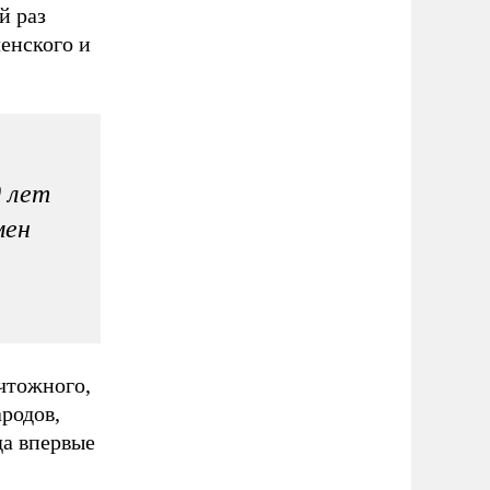
й раз
ленского и
0 лет
мен
чтожного,
ародов,
да впервые