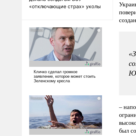
Украин
«отключающие страх» уколы
повери
созда
«З
со
Ю
– нап
ограни
высоко
был с