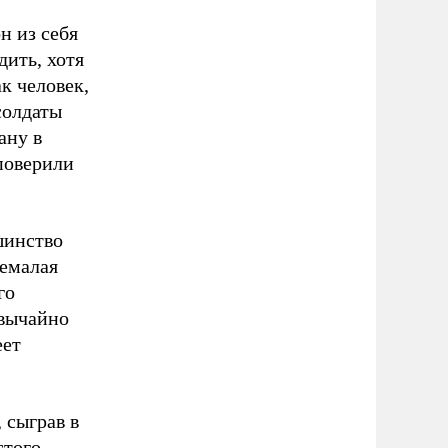
н из себя
дить, хотя
к человек,
солдаты
ану в
 поверили
шинство
немалая
го
звычайно
еет
 сыграв в
стого