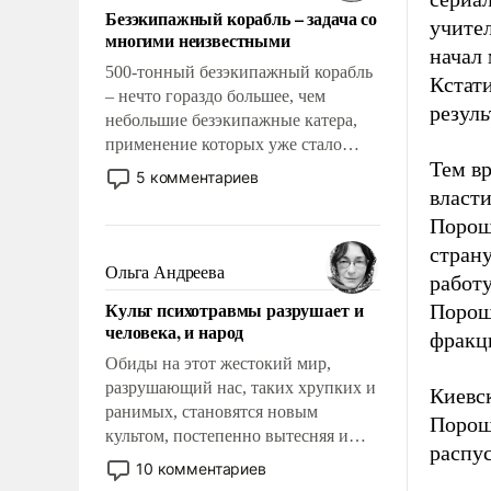
Безэкипажный корабль – задача со
учител
многими неизвестными
начал 
500-тонный безэкипажный корабль
Кстати
– нечто гораздо большее, чем
резуль
небольшие безэкипажные катера,
применение которых уже стало
Тем вр
обыденностью. Задача по созданию
5 комментариев
такого корабля очень сложна и
власти
амбициозна. Однако и ее
Порош
реализация радикально поднимет
стран
наши боевые возможности.
Ольга Андреева
работу
Культ психотравмы разрушает и
Порош
человека, и народ
фракц
Обиды на этот жестокий мир,
разрушающий нас, таких хрупких и
Киевс
ранимых, становятся новым
Порош
культом, постепенно вытесняя и
распус
отменяя традиционное требование к
10 комментариев
человеку – быть мужественным и