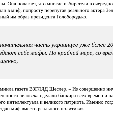
ы. Она полагает, что многие избиратели в очередно
ли в миф, попросту перепутав реального актера Зе
нный им образ президента Голобородько.
начительная часть украинцев уже более 2
здают себе мифы. По крайней мере, со вре
щенко,
омнила газете ВЗГЛЯД Шеслер. – Из совершенно ни
ченного человека сделали банкира всех времен и н
го интеллектуала и великого патриота. Именно тог
оздан миф вместо реального политика».