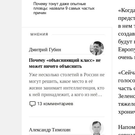
«Когда
предст
в нем
создав
МНЕНИЯ
будут 
Европу
Дмитрий Губин
очень 
Почему «объясняющий класс» не
может ничего объяснить
«Сейч
Уже несколько столетий в России не
голосо
могут решить, какое место в её
часть 
жизни занимает интеллигенция, кто
к ней принадлежит, а кого из неё
Зеленс
исключили с правом
тяжело
13 комментариев
восстановления и без оного. И чем
хрони
она отличается от просто
образованных людей. Иногда
Напом
казалось, что эти вопросы решены
Александр Тимохин
сериал
раз и навсегда, но – нет, не решены.