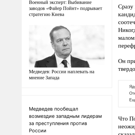
Военный эксперт: Выбивание
Сразу 
заводов «Файер Пойнт» подрывает
стратегию Киева
канди
соотеч
Никогд
малом
переф
Он пр
твердо
Медведев: России наплевать на
мнение Запада
Медведев пообещал
возмездие западным лидерам
Что По
за преступления против
неожи
России
сказал