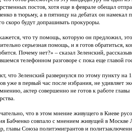
рственных постов, хотя еще в феврале обещал отпр
нко в тюрьму, а в пятницу на дебатах он намекал п
го скоро будут допрашивать прокуроры.
кажется, что ту помощь, которую он предложил, эт
ительно серьезная помощь, и я готов обратиться, ко
бится. Почему нет?» – сказал Зеленский, рассказыв
вшемся телефонном разговоре с пока еще главой го
кт, что Зеленский развернулся по этому пункту на 
ов уже в первый час после избрания, не удивляет эк
мнению, актер совершенно не готов к работе главы
рства.
чательно, что в этом мнение живущего в Киеве рус
ия Бабченко совпало с мнением живущей в Москве
р, главы Союза политэмигрантов и политзаключен