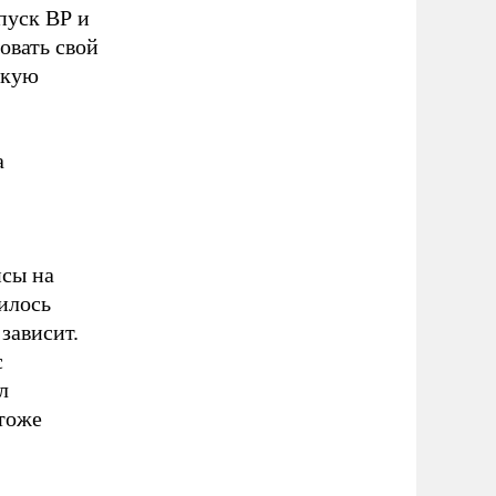
пуск ВР и
овать свой
скую
а
нсы на
илось
зависит.
с
л
 тоже