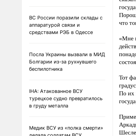
госуда
Пороше
ВС России поразили склады с
что то
аппаратурой связи и
средствами РЭБ в Одессе
«Мне 
действ
понадо
Посла Украины вызвали в МИД
Болгарии из-за рухнувшего
состоя
беспилотника
Тот фа
градус
IHA: Атакованное ВСУ
По их 
турецкое судно превратилось
госуда
в груду металла
Приме
Аркад
Медик ВСУ из «полка смерти»
Шесле
делала солдатам ВСУ