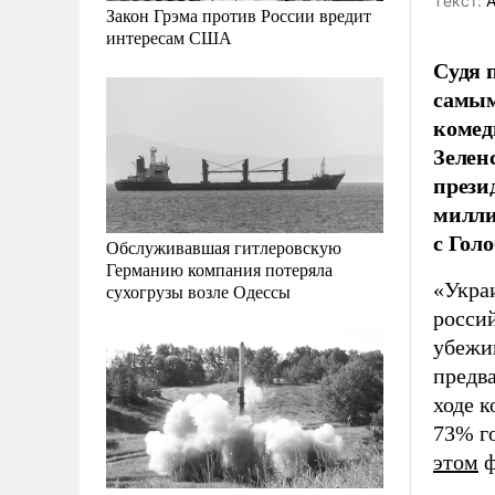
Tекст:
А
Закон Грэма против России вредит
интересам США
Судя 
самым
комед
Зелен
прези
милли
с Гол
Обслуживавшая гитлеровскую
Германию компания потеряла
«Украи
сухогрузы возле Одессы
росси
убежи
предва
ходе 
73% г
этом
ф