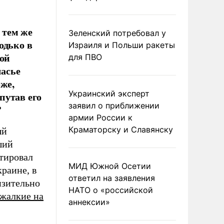
 тем же
Зеленский потребовал у
одько в
Израиля и Польши ракеты
рой
для ПВО
часье
же,
Украинский эксперт
путав его
заявил о приближении
?
армии России к
Краматорску и Славянску
ый
ший
нтировал
МИД Южной Осетии
раине, в
ответил на заявления
изительно
НАТО о «российской
жалкие на
аннексии»