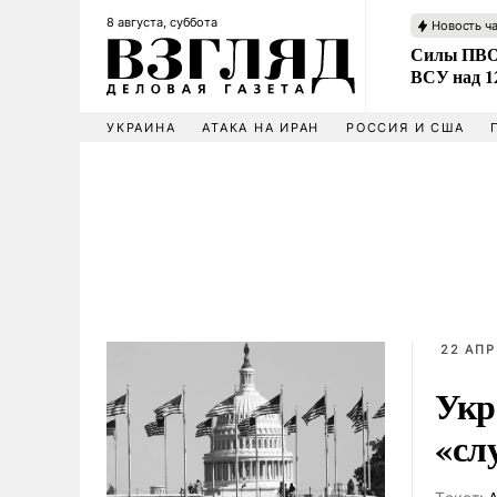
8 августа, суббота
Новость ч
Силы ПВО 
ВСУ над 1
УКРАИНА
АТАКА НА ИРАН
РОССИЯ И США
22 АПР
Укр
«сл