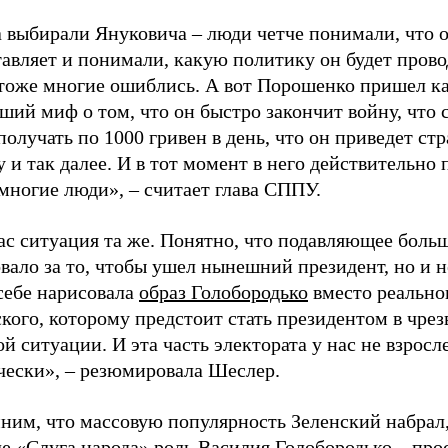
 выбирали Януковича – люди четче понимали, что о
авляет и понимали, какую политику он будет прово
 тоже многие ошиблись. А вот Порошенко пришел ка
ший миф о том, что он быстро закончит войну, что 
получать по 1000 гривен в день, что он приведет стр
 и так далее. И в тот момент в него действительно
многие люди», – считает глава СППУ.
ас ситуация та же. Понятно, что подавляющее боль
вало за то, чтобы ушел нынешний президент, но и 
себе нарисовала
образ Голобородько
вместо реально
кого, которому предстоит стать президентом в чре
й ситуации. И эта часть электората у нас не взросл
чески», – резюмировала Шеслер.
ним, что массовую популярность Зеленский набрал,
е «Слуга народа» роль Василия Голобородько – про