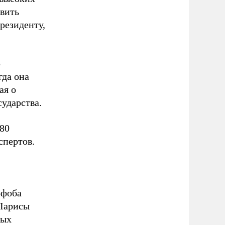
авить
резиденту,
о
гда она
ая о
сударства.
180
спертов.
офоба
 Ларисы
ных