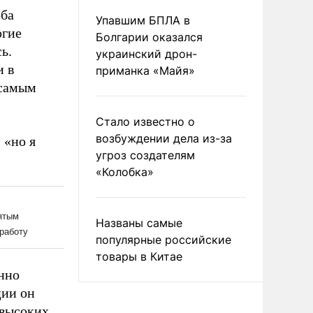
оба
Упавшим БПЛА в
огие
Болгарии оказался
ь.
украинский дрон-
и в
приманка «Майя»
 самым
Стало известно о
возбуждении дела из-за
 «но я
угроз создателям
«Колобка»
Названы самые
популярные российские
товары в Китае
нно
ции он
 высоких