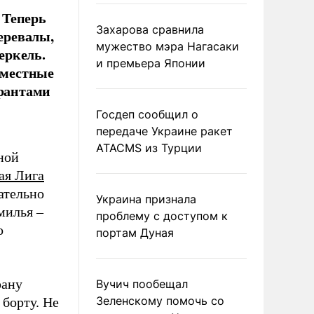
 Теперь
Захарова сравнила
еревалы,
мужество мэра Нагасаки
еркель.
и премьера Японии
 местные
грантами
Госдеп сообщил о
передаче Украине ракет
ATACMS из Турции
ной
ая Лига
ательно
Украина признала
милья –
проблему с доступом к
о
портам Дуная
рану
Вучич пообещал
Зеленскому помочь со
борту. Не