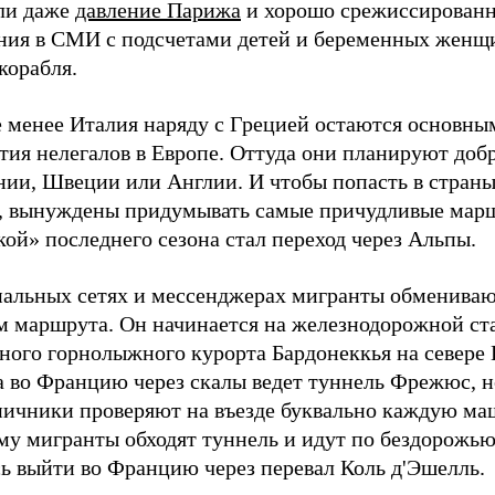
ли даже
давление Парижа
и хорошо срежиссированн
ния в СМИ с подсчетами детей и беременных женщ
корабля.
е менее Италия наряду с Грецией остаются основны
ия нелегалов в Европе. Оттуда они планируют добр
нии, Швеции или Англии. И чтобы попасть в страны
, вынуждены придумывать самые причудливые мар
ой» последнего сезона стал переход через Альпы.
иальных сетях и мессенджерах мигранты обмениваю
м маршрута. Он начинается на железнодорожной ст
ного горнолыжного курорта Бардонеккья на севере 
а во Францию через скалы ведет туннель Фрежюс, н
ничники проверяют на въезде буквально каждую ма
му мигранты обходят туннель и идут по бездорожью
сь выйти во Францию через перевал Коль д'Эшелль.