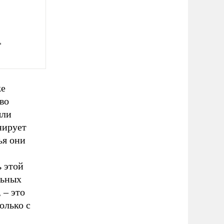
"
же
во
шли
нирует
ья они
ь этой
льных
 – это
олько с