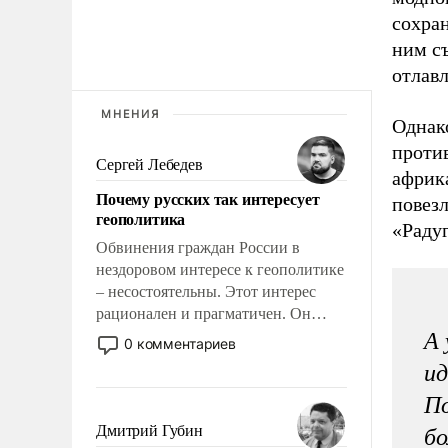
сохра
ним с
отлав
МНЕНИЯ
Однак
проти
Сергей Лебедев
африк
Почему русских так интересует
повезл
геополитика
«Раду
Обвинения граждан России в
нездоровом интересе к геополитике
– несостоятельны. Этот интерес
рационален и прагматичен. Он
обусловлен тысячелетним опытом
А 
0 комментариев
выживания в крайне непростых
ид
условиях и фундаментальным
По
знанием, что мировая политика
имеет свойство заявляться на порог
Дмитрий Губин
бо
нашего дома.