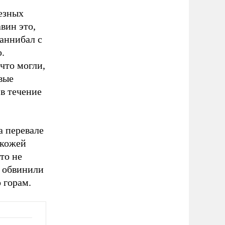
езных
вин это,
аннибал с
.
что могли,
вые
 в течение
а перевале
окожей
то не
 обвинили
 горам.