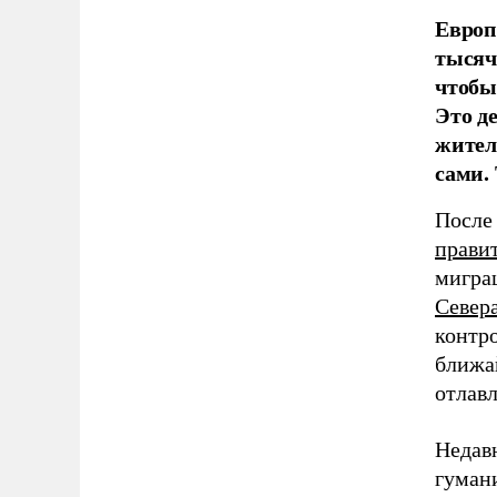
Европ
тысяч
чтобы
Это д
жител
сами.
После
прави
мигра
Север
контр
ближа
отлав
Недав
гумани