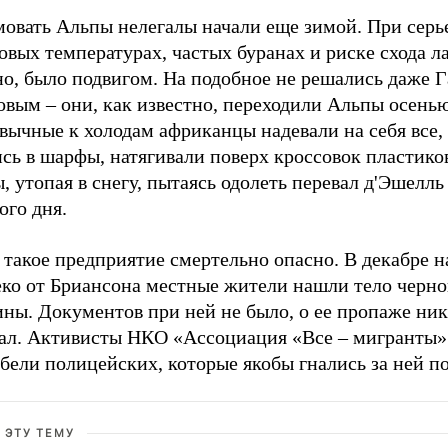
овать Альпы нелегалы начали еще зимой. При серь
вых температурах, частых буранах и риске схода ла
о, было подвигом. На подобное не решались даже Г
вым – они, как известно, переходили Альпы осенью
ычные к холодам африканцы надевали на себя все, 
сь в шарфы, натягивали поверх кроссовок пластико
, утопая в снегу, пытаясь одолеть перевал д'Эшелль
ого дня.
такое предприятие смертельно опасно. В декабре н
еко от Бриансона местные жители нашли тело черн
ны. Документов при ней не было, о ее пропаже ник
ал. Активисты НКО «Ассоциация «Все – мигранты»
ибели полицейских, которые якобы гнались за ней по
 ЭТУ ТЕМУ