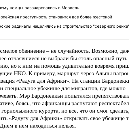
чему немцы разочаровались в Меркель
опейская преступность становится все более жестокой
ские радикалы нацелились на строительство "северного рейха
 смелое обвинение – не случайность. Возможно, да
ее отчаявшиеся не выбрали бы столь опасный путь 
ию, но к ним на помощь удивительно вовремя при
сущие НКО. К примеру, маршрут через Альпы патро
изация «Радуга для Африки». На станции Бардонекк
ли специальное убежище для мигрантов, где можно
очевать. Мэр Бардонеккьи попытался препятствоват
ативе, боясь, что африканцы распугают респектабе
 горнолыжного курорта, но все, что он смог сделать,
ить «Радугу для Африки» открывать свое убежище т
 Днем в нем находиться нельзя.