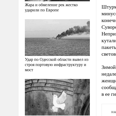
Жара и обмеление рек жестко
Штурм
ударили по Европе
минусо
конечн
Суворо
Неприв
кутали
пакеты
светов
Удар по Одесской области вывел из
строя портовую инфраструктуру и
Зимой 
мост
недал
женщи
сообщ
в ее г
НА