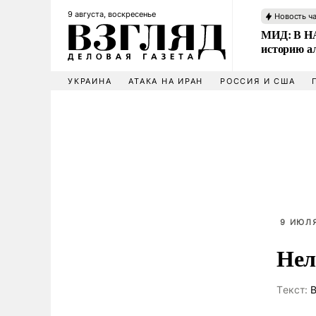
9 августа, воскресенье
Новость ч
МИД: В НА
историю а
УКРАИНА
АТАКА НА ИРАН
РОССИЯ И США
9 ИЮЛЯ
Нел
Tекст:
В