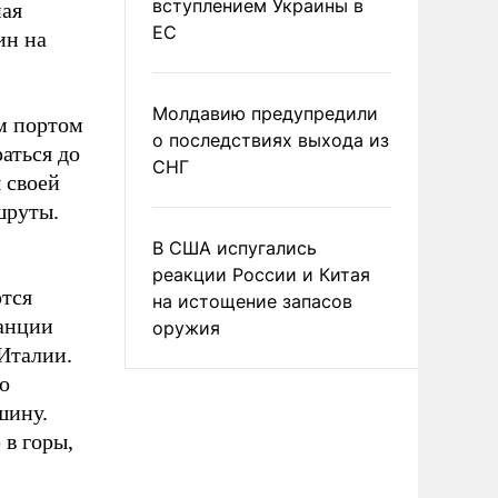
вступлением Украины в
ая
ЕС
ин на
Молдавию предупредили
м портом
о последствиях выхода из
аться до
СНГ
 своей
шруты.
В США испугались
реакции России и Китая
тся
на истощение запасов
анции
оружия
Италии.
о
шину.
 в горы,