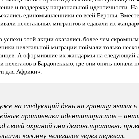
нение и поддержку национальной идентичности. На
ъехались единомышленники со всей Европы. Вместе
ливали нелегальных мигрантов и сдавали их жандар
о успехи этой акции оказались более чем скромным
вники нелегальной миграции поймали только неско
анцев. А оформившие их жандармы на следующий 
и нелегалов в Бардонеккью, где они опять попали п
ги для Африки».
уже на следующий день на границу явились
ейные противники идентитаристов – ант
д своей охраной они демонстративно пров
льшую колонну нелегалов через перевал.