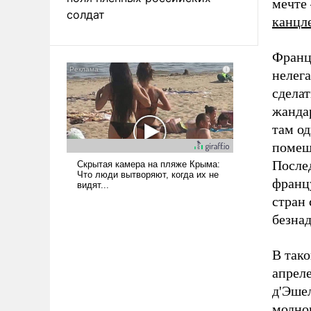
мечте
солдат
канцл
Франц
нелега
сделат
жанда
там од
помещ
После
францу
стран
безна
В тако
апрел
д'Эше
модно