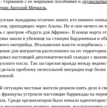
 – Германии с ее жирными пособиями и
дружелюбн
ерин Ангелой Меркель
.
узские жандармы отлично знают, кто именно опека
лов, приходящих через Альпы. Но и они ничего не 
ь с центром «Радуги для Африки». В конце марта эт
рмы зашли в убежище на станции Бардонеккья и об
ного нигерийца. Итальянские власти оскорбились –
ение для мигрантов расположено на их территории
довал настоящий дипломатический скандал с вызов
зского посла. Так застарелая вражда между ведомс
 сделала проблему нелегальной миграции еще более
дежной.
й ситуации местные жители решили взять дело в св
е французы устроили настоящие баррикады на пере
лль. Среди организаторов было немало идентитарис
го молодежного правого движения, выступающего з