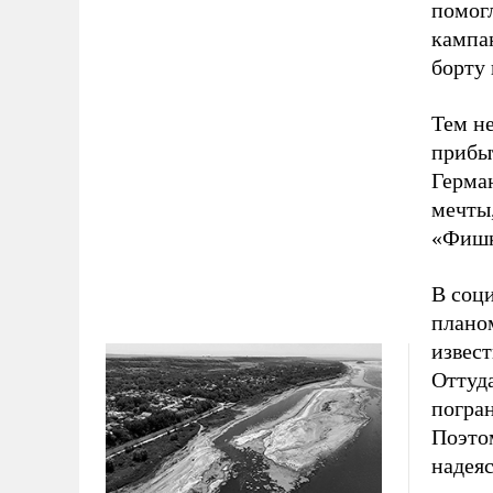
помог
кампа
борту 
Тем н
прибыт
Герма
мечты
«Фишк
В соц
плано
извест
Оттуд
погра
Поэто
надея