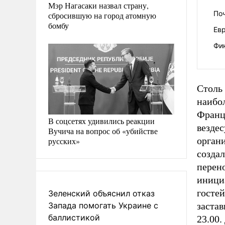
Мэр Нагасаки назвал страну,
По
сбросившую на город атомную
бомбу
Евр
Фин
Столь
наибол
Франц
В соцсетях удивились реакции
везде
Вучича на вопрос об «убийстве
орган
русских»
созда
перен
иници
гостей
Зеленский объяснил отказ
Запада помогать Украине с
застав
баллистикой
23.00.