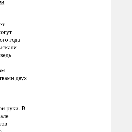
ой
ет
могут
ого года
ыскали
 ведь
.
ом
твами двух
ои руки. В
вале
тов –
а