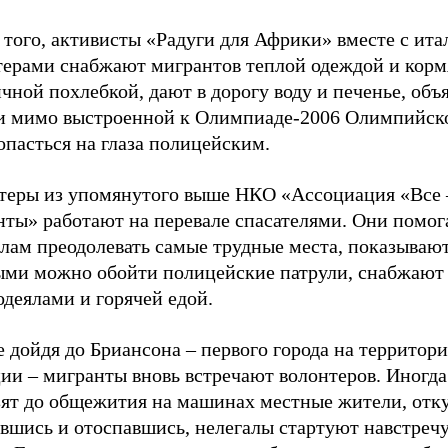
 того, активисты «Радуги для Африки» вместе с ит
терами снабжают мигрантов теплой одеждой и корм
чной похлебкой, дают в дорогу воду и печенье, объ
и мимо выстроенной к Олимпиаде-2006 Олимпийск
опасться на глаза полицейским.
теры из упомянутого выше НКО «Ассоциация «Все 
нты» работают на перевале спасателями. Они помо
лам преодолевать самые трудные места, показывают
ыми можно обойти полицейские патрули, снабжают
деялами и горячей едой.
 дойдя до Бриансона – первого города на территор
ии – мигранты вновь встречают волонтеров. Иногда
зят до общежития на машинах местные жители, отку
вшись и отоспавшись, нелегалы стартуют навстречу