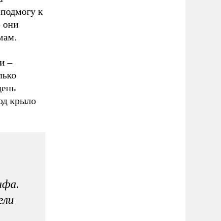
 подмогу к
 они
мам.
и –
лько
день
од крыло
ифа.
ели