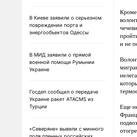
Кроме
В Киеве заявили о серьезном
волон
повреждении порта и
чечеви
энергообъектов Одессы
пройт
и не п
В МИД заявили о прямой
Волон
военной помощи Румынии
мигра
Украине
нелега
котор
термоо
Госдеп сообщил о передаче
Украине ракет ATACMS из
Турции
Еще не
Франц
подво
«Северяне» вывели с минного
отогре
поля пленных российских