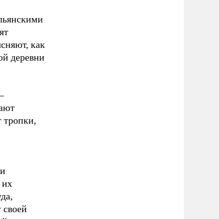
альянскими
ят
ясняют, как
ой деревни
–
гают
 тропки,
ии
 их
да,
 своей