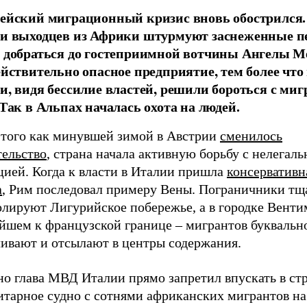
ейский миграционный кризис вновь обострился.
и выходцев из Африки штурмуют заснеженные п
 добраться до гостеприимной вотчины Ангелы М
ействительно опасное предприятие, тем более что
и, видя бессилие властей, решили бороться с ми
 Так в Альпах началась охота на людей.
 того как минувшей зимой в Австрии
сменилось
тельство
, страна начала активную борьбу с нелегаль
цией. Когда к власти в Италии пришла
консервативн
а
, Рим последовал примеру Вены. Пограничники тщ
олируют Лигурийское побережье, а в городке Венти
йшем к французской границе – мигрантов буквальн
ливают и отсылают в центры содержания.
но глава МВД Италии прямо запретил впускать в ст
тарное судно с сотнями африканских мигрантов на 