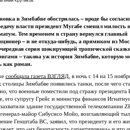
вгений Крутиков
новка в Зимбабве обострилась – вроде бы соглас
редачу власти президент Мугабе сменил милость 
матум. Тем временем в страну вернулся главный
иционер – и не откуда-нибудь, а прямиком из Мо
очередная серия шокирующей тропической сказки
ригами – такова уж история Зимбабве, которую 
ь как роман.
же
сообщала газета ВЗГЛЯД
, в ночь с 14 на 15 ноябр
 столицы Зимбабве появились танки, после чего ст
но, что военные поместили под стражу президента 
, его супругу Грейс и министра финансов Игнатиус
захватили здание государственной телекомпании ZB
 генерал-майор Сибусисо Мойо, возглавляющий тыл
ение Генштаба ВС, заявил, что президенту и его же
ожает, что «их безопасность гарантирована» и что а