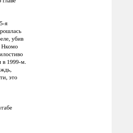
 главе
5-я
прошлась
еле, убив
а Нкомо
милостиво
 в 1999-м.
ождь,
ти, это
угабе