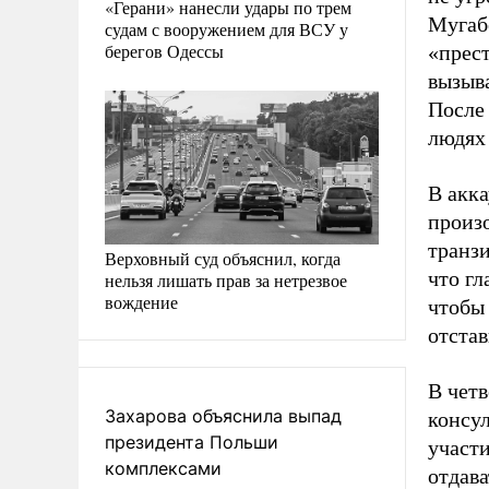
«Герани» нанесли удары по трем
Мугабе
судам с вооружением для ВСУ у
берегов Одессы
«прес
вызыв
После
людях 
В акка
произо
транз
Верховный суд объяснил, когда
что г
нельзя лишать прав за нетрезвое
вождение
чтобы 
отста
В четв
Захарова объяснила выпад
консу
президента Польши
участи
комплексами
отдава