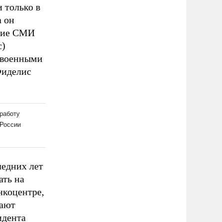
 только в
а он
кие СМИ
с)
с военными
Фиделис
ледних лет
ать на
нкоцентре,
тают
идента