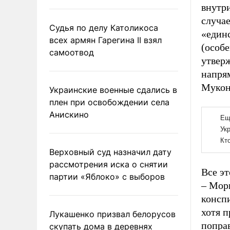
внутр
случае
Судья по делу Католикоса
«един
всех армян Гарегина II взял
(особ
самоотвод
утвер
напря
Мукон
Украинские военные сдались в
плен при освобождении села
Анискино
Верховный суд назначил дату
рассмотрения иска о снятии
Все э
партии «Яблоко» с выборов
– Морг
консп
хотя 
Лукашенко призвал белорусов
попра
скупать дома в деревнях