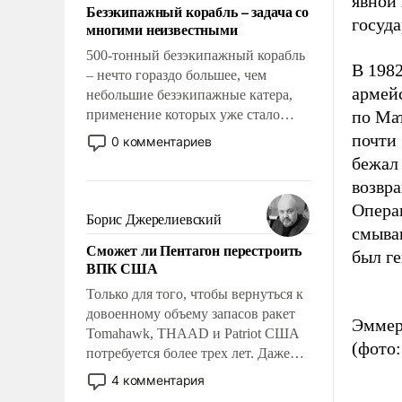
явной 
Безэкипажный корабль – задача со
госуда
многими неизвестными
500-тонный безэкипажный корабль
В 1982
– нечто гораздо большее, чем
армей
небольшие безэкипажные катера,
применение которых уже стало
по Ма
обыденностью. Задача по созданию
почти
0 комментариев
такого корабля очень сложна и
бежал 
амбициозна. Однако и ее
возвра
реализация радикально поднимет
Опера
наши боевые возможности.
Борис Джерелиевский
смыва
Сможет ли Пентагон перестроить
был ге
ВПК США
Только для того, чтобы вернуться к
довоенному объему запасов ракет
Эммер
Tomahawk, THAAD и Patriot США
(фото
потребуется более трех лет. Даже
небольшая война с Ираном
4 комментария
опустошила американские