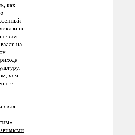
ь, как
то
 военный
ликази не
мперии
свааля на
 он
прихода
ультуру.
ом, чем
енное
Сесиля
.
сим» –
язвимыми