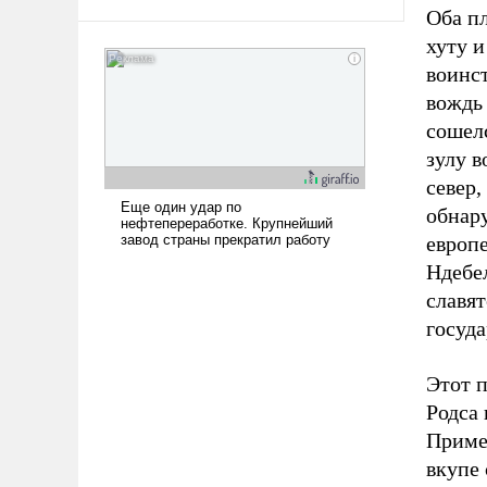
арсеналы. Сложившаяся ситуация
Оба п
означает многолетний период
хуту и
уязвимости США, например, перед
воинст
Китаем.
вождь 
сошел
зулу в
север,
обнар
европ
Ндебел
славят
госуда
Этот 
Родса 
Приме
вкупе 