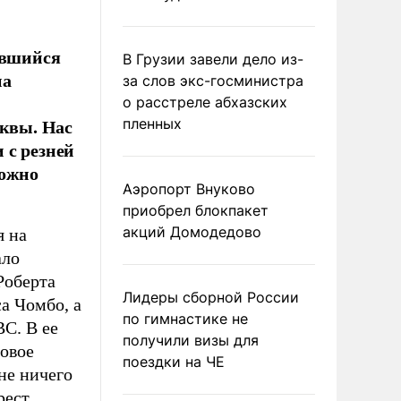
ившийся
В Грузии завели дело из-
на
за слов экс-госминистра
о расстреле абхазских
сквы. Нас
пленных
 с резней
можно
Аэропорт Внуково
приобрел блокпакет
акций Домодедово
я на
ало
Роберта
Лидеры сборной России
а Чомбо, а
по гимнастике не
C. В ее
получили визы для
овое
поездки на ЧЕ
не ничего
рест