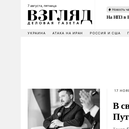
7 августа, пятница
Новость ч
На НПЗ в 
УКРАИНА
АТАКА НА ИРАН
РОССИЯ И США
17 НОЯ
В с
Пут