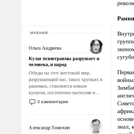
револ
Ранни
Внутр
МНЕНИЯ
группи
Ольга Андреева
эконо
сугубо
Культ психотравмы разрушает и
человека, и народ
Перва
Обиды на этот жестокий мир,
войны
разрушающий нас, таких хрупких и
ранимых, становятся новым
Зимба
культом, постепенно вытесняя и
англич
отменяя традиционное требование к
3 комментария
Совет
человеку – быть мужественным и
африка
твердым под ударами судьбы, брать
основ
на себя ответственность, помогать
слабым, идти вперед и
знал, 
Александр Тимохин
адаптироваться.