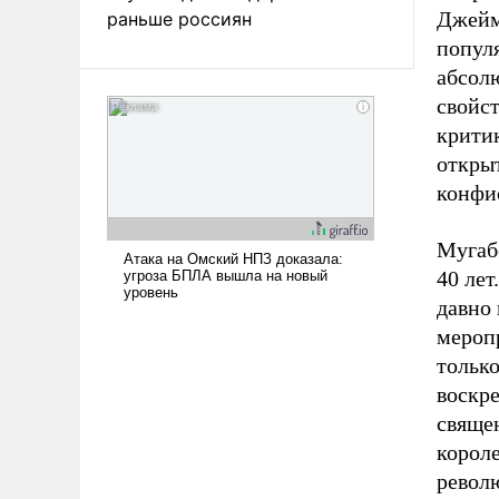
Джейм
раньше россиян
популя
абсолю
свойст
критик
откры
конфис
Мугаб
40 лет
давно 
меропр
только
воскре
священ
короле
револю