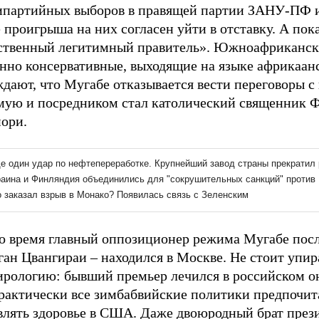
ипартийных выборов в правящей партии ЗАНУ-ПФ и
 проигрыша на них согласен уйти в отставку. А пок
ственный легитимный правитель». Южноафриканс
енно консервативные, выходящие на языке африкаан
ждают, что Мугабе отказывается вести переговоры 
мую и посредником стал католический священник 
ори.
то время главный оппозиционер режима Мугабе пос
ан Цвангираи – находился в Москве. Не стоит упир
ирологию: бывший премьер лечился в российском о
практически все зимбабвийские политики предпочи
влять здоровье в США. Даже двоюродный брат през