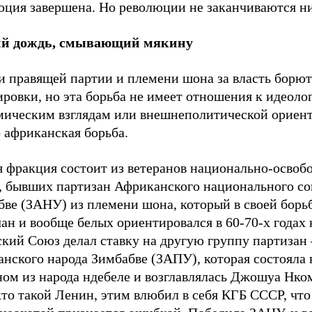
юция завершена. Но революции не заканчиваются ни
й дождь, смывающий мякину
и правящей партии и племени шона за власть борют
ровки, но эта борьба не имеет отношения к идеоло
мическим взглядам или внешнеполитической ориент
 африканская борьба.
я фракция состоит из ветеранов национально-освоб
, бывших партизан Африканского национального с
бве (ЗАНУ) из племени шона, который в своей борь
ан и вообще белых ориентировался в 60-70-х годах 
ский Союз делал ставку на другую группу партизан
нского народа Зимбабве (ЗАПУ), которая состояла 
ном из народа ндебеле и возглавлялась Джошуа Нко
кто такой Ленин, этим влюбил в себя КГБ СССР, что