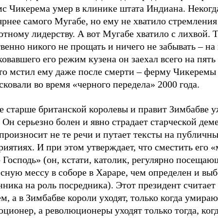
с Чикерема умер в клинике штата Индиана. Некогд
рнее самого Мугабе, но ему не хватило стремления
тному лидерству. А вот Мугабе хватило с лихвой. 
венно никого не прощать и ничего не забывать – н
овавшего его режим кузена он заехал всего на пять
то мстил ему даже после смерти – ферму Чикеремы
ковали во время «черного передела» 2000 года.
е старше британской королевы и правит Зимбабве у
. Он серьезно болен и явно страдает старческой дем
произносит не те речи и путает тексты на публичн
иятиях. И при этом утверждает, что сместить его 
 Господь» (он, кстати, католик, регулярно посеща
сную мессу в соборе в Хараре, чем определен и вы
ника на роль посредника). Этот президент считает
м, а в Зимбабве короли уходят, только когда умираю
ционер, а революционеры уходят только тогда, ког