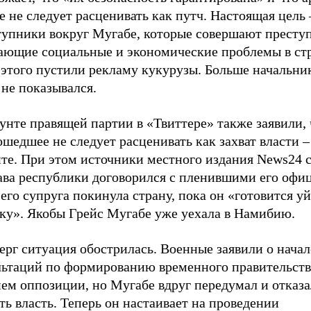
 не следует расценивать как путч. Настоящая цель 
тупники вокруг Мугабе, которые совершают престу
ающие социальные и экономические проблемы в стр
 этого пустили рекламу кукурузы. Больше начальни
не показывался.
унте правящей партии в «Твиттере» также заявили, 
шедшее не следует расценивать как захват власти – 
ите. При этом источники местного издания News24 
лава республики договорился с пленившими его офи
его супруга покинула страну, пока он «готовится уй
вку». Якобы Грейс Мугабе уже уехала в Намибию.
ерг ситуация обострилась. Военные заявили о начал
льтаций по формированию временного правительств
ем оппозиции, но Мугабе вдруг передумал и отказа
ть власть. Теперь он настаивает на проведении