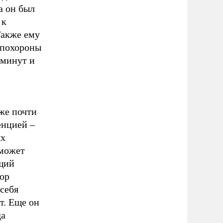
а он был
 к
Также ему
а похороны
 минут и
же почти
енцией –
ых
«может
ющий
бор
 себя
т. Еще он
да