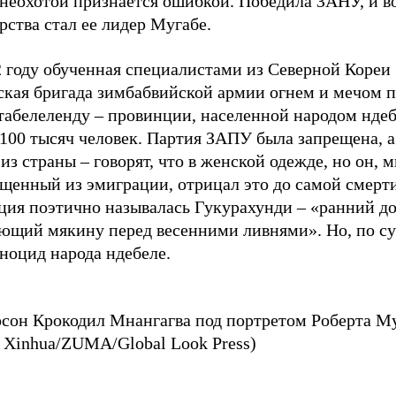
неохотой признается ошибкой. Победила ЗАНУ, и во
рства стал ее лидер Мугабе.
 году обученная специалистами из Северной Кореи 
ская бригада зимбабвийской армии огнем и мечом 
табелеленду – провинции, населенной народом ндеб
 100 тысяч человек. Партия ЗАПУ была запрещена, 
из страны – говорят, что в женской одежде, но он, 
щенный из эмиграции, отрицал это до самой смерти
ция поэтично называлась Гукурахунди – «ранний д
ющий мякину перед весенними ливнями». Но, по су
ноцид народа ндебеле.
сон Крокодил Мнангагва под портретом Роберта М
: Xinhua/ZUMA/Global Look Press)