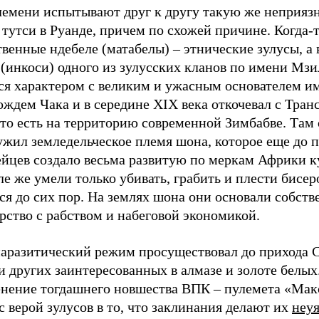
лемени испытывают друг к другу такую же неприязн
 тутси в Руанде, причем по схожей причине. Когда-
венные ндебеле (матабелы) – этнические зулусы, а
(инкоси) одного из зулусских кланов по имени Мзи
ся характером с великим и ужасным основателем и
ождем Чака и в середине XIX века откочевал с Тран
 то есть на территорию современной Зимбабве. Там
ужил земледельческое племя шона, которое еще до 
ейцев создало весьма развитую по меркам Африки к
е же умели только убивать, грабить и плести бисер
ся до сих пор. На землях шона они основали собств
рство с рабством и набеговой экономикой.
паразитический режим просуществовал до прихода 
и других заинтересованных в алмазе и золоте белых
нение тогдашнего новшества ВПК – пулемета «Мак
с верой зулусов в то, что заклинания делают их
неу