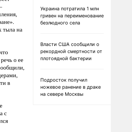
–
Украина потратила 1 млн
пления,
гривен на переименование
ане».
безлюдного села
к тыла на
Власти США сообщили о
рекордной смертности от
что
плотоядной бактерии
речь о ее
сообщили,
церами,
Подросток получил
ти в
ножевое ранение в драке
на севере Москвы
е
а с
лся