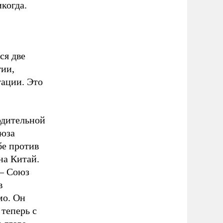
когда.
ся две
гии,
ации. Это
одительной
оюза
бе против
на Китай.
 – Союз
в
мо. Он
 теперь с