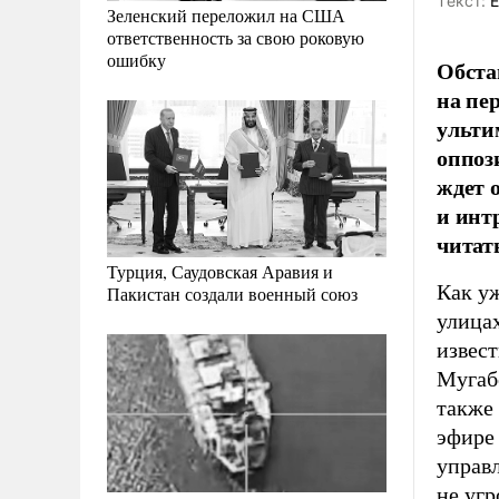
Tекст:
Е
Зеленский переложил на США
ответственность за свою роковую
ошибку
Обста
на пе
ульти
оппоз
ждет 
и инт
читат
Турция, Саудовская Аравия и
Как у
Пакистан создали военный союз
улицах
извест
Мугабе
также 
эфире
управл
не угр