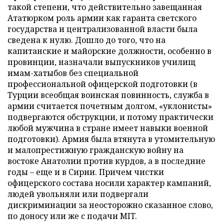
такой степени, что действительно завещанная
Ататюрком роль армии как гаранта светского
государства и централизованной власти была
сведена к нулю. Дошло до того, что на
капитанские и майорские должности, особенно в
провинции, назначали выпускников училищ
имам-хатыбов без специальной
профессиональной офицерской подготовки (в
Турции всеобщая воинская повинность, служба в
армии считается почетным долгом, «уклонисты»
подвергаются обструкции, и потому практически
любой мужчина в стране имеет навыки военной
подготовки). Армия была втянута в утомительную
и малопрестижную гражданскую войну на
востоке Анатолии против курдов, а в последние
годы – еще и в Сирии. Причем чистки
офицерского состава носили характер кампаний,
людей увольняли или подвергали
дискриминации за неосторожно сказанное слово,
по доносу или же с подачи MIT.