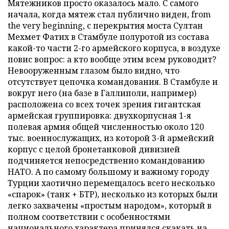
Мятежников просто оказалось мало. С самого
начала, когда мятеж стал публично виден, from
the very beginning, с перекрытия моста Султан
Мехмет Фатих в Стамбуле полуротой из состава
какой-то части 2-го армейского корпуса, в воздухе
повис вопрос: а кто вообще этим всем руководит?
Невооруженным глазом было видно, что
отсутствует цепочка командования. В Стамбуле и
вокруг него (на базе в Галлиполи, например)
расположена со всех точек зрения гигантская
армейская группировка: двухкорпусная 1-я
полевая армия общей численностью около 120
тыс. военнослужащих, из которой 3-й армейский
корпус с целой бронетанковой дивизией
подчиняется непосредственно командованию
НАТО. А по самому большому и важному городу
Турции хаотично перемещалось всего несколько
«спарок» (танк + БТР), несколько из которых были
легко захвачены «простым народом», который в
полном соответствии с особенностями
национального характера принялся скакать на