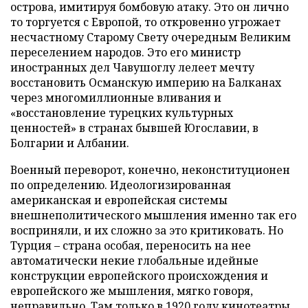
острова, имитируя бомбовую атаку. Это он лично
то торгуется с Европой, то откровенно угрожает
несчастному Старому Свету очередным Великим
переселением народов. Это его министр
иностранных дел Чавушоглу лелеет мечту
восстановить Османскую империю на Балканах
через многомиллионные вливания и
«восстановление турецких культурных
ценностей» в странах бывшей Югославии, в
Болгарии и Албании.
Военный переворот, конечно, неконституционен
по определению. Идеологизированная
американская и европейская системы
внешнеполитического мышления именно так его
восприняли, и их сложно за это критиковать. Но
Турция – страна особая, переносить на нее
автоматически некие глобальные идейные
конструкции европейского происхождения и
европейского же мышления, мягко говоря,
неправильно. Там только в 1920 году кинотеатры