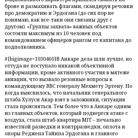
броне и размахивать флагами, скандируя речовки
про демократию и Эрдогана (до сих пор не
понимаю, как все-таки они связаны друг с
другом). «Группы захвата» важных объектов
состояли максимум из 10 человек под
командованием офицеров рангом от капитана до
подполковника.
#{bigimage=1030460}В Анкаре дела шли лучше, но
оттуда не поступало никакой объективной
информации, кроме активного участия в мятеже
авиации, что вызвало резонные вопросы к
командующему ВВС генералу Мехмету Эртену. Но
когда выяснилось, что начальник генерального
штаба Хулуси Акар взят в заложники, ситуация
стала проясняться. Тем более что в Анкаре одним
из главных объектов, который подвергся атаке с
воздуха, стала штаб-квартира MIT – печально
известной разведки и контрразведки, оплота и
опоры Реджепа Тайипа Эрдогана и главного