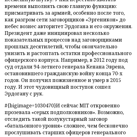
времени выполнять свою главную функцию:
присматривать за армией, особенно после того,
как разгром сети заговорщиков «Эргеникон» до
небес вознес авторитет Эрдогана и его окружения.
Президент даже инициировал несколько
показательных процессов над заговорщиками
прошлых десятилетий, чтобы окончательно
унизить и растоптать остатки профессионального
офицерского корпуса. Например, в 2012 году под
суд отдали 94-летнего генерала Кенана Эврена,
остановившего гражданскую войну конца 70-х
годов. Он получил пожизненное и умер в 2015
году. И этот чудовищный поступок сошел
Эрдогану с рук.
#{bigimage=1030470}И сейчас MIT откровенно
прозевала «серых подполковников». Возможно,
отследить такой полукустарный заговор
«батальонного уровня» сложнее, чем бесконечно
прослушивать старших офицеров генерального