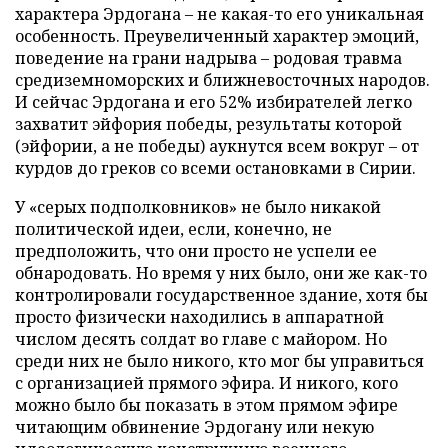
характера Эрдогана – не какая-то его уникальная
особенность. Преувеличенный характер эмоций,
поведение на грани надрыва – родовая травма
средиземноморских и ближневосточных народов.
И сейчас Эрдогана и его 52% избирателей легко
захватит эйфория победы, результаты которой
(эйфории, а не победы) аукнутся всем вокруг – от
курдов до греков со всеми остановками в Сирии.
У «серых подполковников» не было никакой
политической идеи, если, конечно, не
предположить, что они просто не успели ее
обнародовать. Но время у них было, они же как-то
контролировали государственное здание, хотя бы
просто физически находились в аппаратной
числом десять солдат во главе с майором. Но
среди них не было никого, кто мог бы управиться
с организацией прямого эфира. И никого, кого
можно было бы показать в этом прямом эфире
читающим обвинение Эрдогану или некую