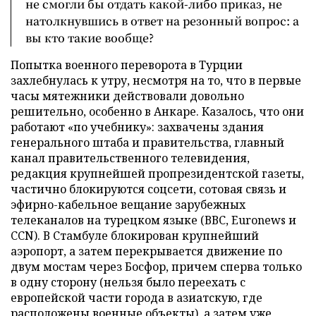
не смогли бы отдать какой-либо приказ, не
натолкнувшись в ответ на резонный вопрос: а
вы кто такие вообще?
Попытка военного переворота в Турции
захлебнулась к утру, несмотря на то, что в первые
часы мятежники действовали довольно
решительно, особенно в Анкаре. Казалось, что они
работают «по учебнику»: захвачены здания
генерального штаба и правительства, главный
канал правительственного телевидения,
редакция крупнейшей пропрезидентской газеты,
частично блокируются соцсети, сотовая связь и
эфирно-кабельное вещание зарубежных
телеканалов на турецком языке (ВВС, Euronews и
CCN). В Стамбуле блокирован крупнейший
аэропорт, а затем перекрывается движение по
двум мостам через Босфор, причем сперва только
в одну сторону (нельзя было переехать с
европейской части города в азиатскую, где
расположены военные объекты), а затем уже