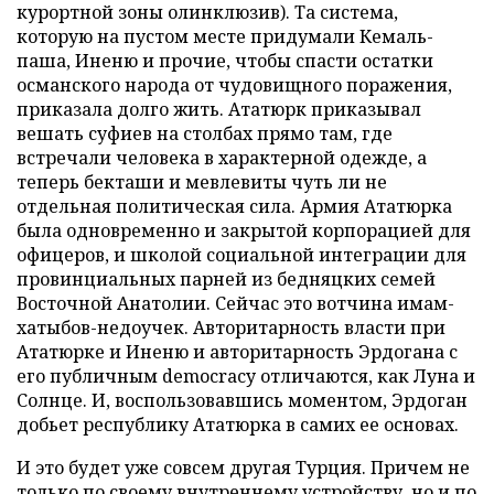
курортной зоны олинклюзив). Та система,
которую на пустом месте придумали Кемаль-
паша, Иненю и прочие, чтобы спасти остатки
османского народа от чудовищного поражения,
приказала долго жить. Ататюрк приказывал
вешать суфиев на столбах прямо там, где
встречали человека в характерной одежде, а
теперь бекташи и мевлевиты чуть ли не
отдельная политическая сила. Армия Ататюрка
была одновременно и закрытой корпорацией для
офицеров, и школой социальной интеграции для
провинциальных парней из бедняцких семей
Восточной Анатолии. Сейчас это вотчина имам-
хатыбов-недоучек. Авторитарность власти при
Ататюрке и Иненю и авторитарность Эрдогана с
его публичным democracy отличаются, как Луна и
Солнце. И, воспользовавшись моментом, Эрдоган
добьет республику Ататюрка в самих ее основах.
И это будет уже совсем другая Турция. Причем не
только по своему внутреннему устройству, но и по