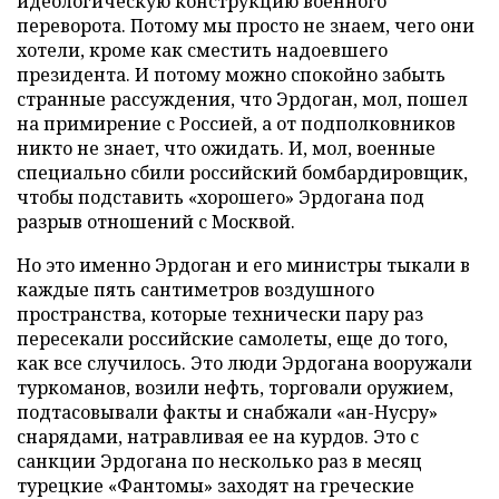
идеологическую конструкцию военного
переворота. Потому мы просто не знаем, чего они
хотели, кроме как сместить надоевшего
президента. И потому можно спокойно забыть
странные рассуждения, что Эрдоган, мол, пошел
на примирение с Россией, а от подполковников
никто не знает, что ожидать. И, мол, военные
специально сбили российский бомбардировщик,
чтобы подставить «хорошего» Эрдогана под
разрыв отношений с Москвой.
Но это именно Эрдоган и его министры тыкали в
каждые пять сантиметров воздушного
пространства, которые технически пару раз
пересекали российские самолеты, еще до того,
как все случилось. Это люди Эрдогана вооружали
туркоманов, возили нефть, торговали оружием,
подтасовывали факты и снабжали «ан-Нусру»
снарядами, натравливая ее на курдов. Это с
санкции Эрдогана по несколько раз в месяц
турецкие «Фантомы» заходят на греческие