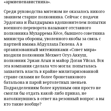
«армиененавистника».
Среди руководства мятежом не оказалось никого
званием старше полковника. Сейчас с подачи
Эрдогана и Йылдырыма вдохновителем попытки
военного переворота называют отставного
полковника Мухаррема Кёсе, бывшего советника
министра обороны, уволенного якобы за связь с
партией имама Абдуллаха Гюлена. А в
организованный мятежниками «Совет мира»
входили полковник Мехмет Огуз Аккуш,
полковник Эркан Агын и майор Доган Уйсал. Вся
эта компания сделала что могла: попыталась
захватить власть в крайне милитаризованной
стране силами не более бронетанкового
батальона и парой вертолетных звеньев.
Подразделениям более крупным они просто не
смогли бы отдать какой-либо приказ, не
натолкнувшись в ответ на резонный вопрос: а вы
кто такие вообще?