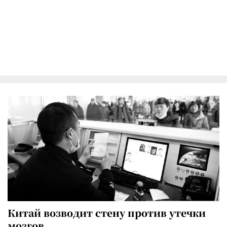
Китай возводит стену против утечки
мозгов