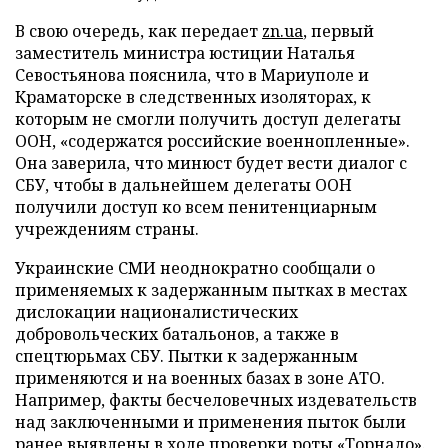
В свою очередь, как передает
zn.ua
, первый
заместитель министра юстиции Наталья
Севостьянова пояснила, что в Мариуполе и
Краматорске в следственных изоляторах, к
которым не смогли получить доступ делегаты
ООН, «содержатся российские военнопленные».
Она заверила, что минюст будет вести диалог с
СБУ, чтобы в дальнейшем делегаты ООН
получили доступ ко всем пенитенциарным
учреждениям страны.
Украинские СМИ неоднократно сообщали о
применяемых к задержанным пытках в местах
дислокации националистических
добровольческих батальонов, а также в
спецтюрьмах СБУ. Пытки к задержанным
применяются и на военных базах в зоне АТО.
Например, факты бесчеловечных издевательств
над заключенными и применения пыток были
ранее выявлены в ходе проверки роты «Торнадо».