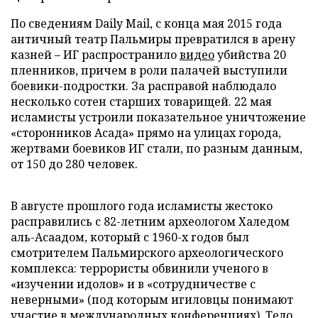
По сведениям Daily Mail, с конца мая 2015 года
античный театр Пальмиры превратился в арену
казней – ИГ распространило
видео
убийства 20
пленников, причем в роли палачей выступили
боевики-подростки. За расправой наблюдало
несколько сотен старших товарищей. 22 мая
исламисты устроили показательное уничтожение
«сторонников Асада» прямо на улицах города,
жертвами боевиков ИГ стали, по разным данным,
от 150 до 280 человек.
В августе прошлого года исламисты жестоко
расправились с 82-летним археологом Халедом
аль-Асаадом, который с 1960-х годов был
смотрителем Пальмирского археологического
комплекса: террористы обвинили ученого в
«изучении идолов» и в «сотрудничестве с
неверными» (под которым игиловцы понимают
участие в международных конференциях). Тело