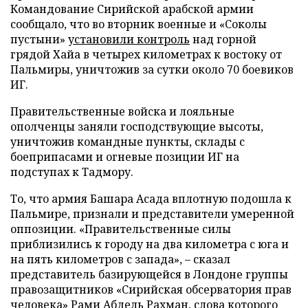
Командование Сирийской арабской армии
сообщало, что во вторник военные и «Соколы
пустыни»
установили контроль
над горной
грядой Хайа в четырех километрах к востоку от
Пальмиры, уничтожив за сутки около 70 боевиков
ИГ.
Правительственные войска и лояльные
ополченцы заняли господствующие высоты,
уничтожив командные пункты, склады с
боеприпасами и огневые позиции ИГ на
подступах к Тадмору.
То, что армия Башара Асада вплотную подошла к
Пальмире, признали и представители умеренной
оппозиции. «Правительственные силы
приблизились к городу на два километра с юга и
на пять километров с запада», – сказал
представитель базирующейся в Лондоне группы
правозащитников «Сирийская обсерватория прав
человека» Рами Абдель Рахман, слова которого