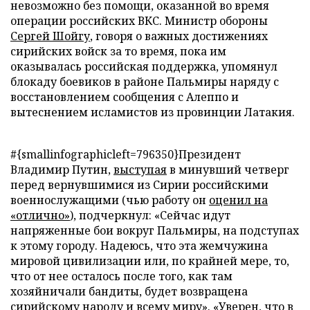
невозможно без помощи, оказанной во время
операции российских ВКС. Министр обороны
Сергей Шойгу
, говоря о важных достижениях
сирийских войск за то время, пока им
оказывалась российская поддержка, упомянул
блокаду боевиков в районе Пальмиры наряду с
восстановлением сообщения с Алеппо и
вытеснением исламистов из провинции Латакия.
#{smallinfographicleft=796350}Президент
Владимир Путин,
выступая
в минувший четверг
перед вернувшимися из Сирии российскими
военнослужащими (чью работу он
оценил на
«отлично»
), подчеркнул: «Сейчас идут
напряженные бои вокруг Пальмиры, на подступах
к этому городу. Надеюсь, что эта жемчужина
мировой цивилизации или, по крайней мере, то,
что от нее осталось после того, как там
хозяйничали бандиты, будет возвращена
сирийскому народу и всему миру». «Уверен, что в