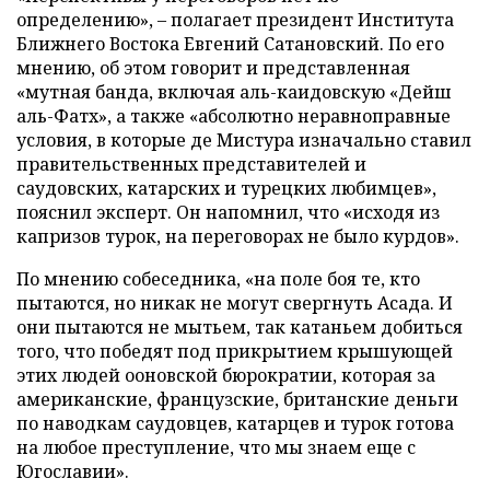
определению», – полагает президент Института
Ближнего Востока Евгений Сатановский. По его
мнению, об этом говорит и представленная
«мутная банда, включая аль-каидовскую «Дейш
аль-Фатх», а также «абсолютно неравноправные
условия, в которые де Мистура изначально ставил
правительственных представителей и
саудовских, катарских и турецких любимцев»,
пояснил эксперт. Он напомнил, что «исходя из
капризов турок, на переговорах не было курдов».
По мнению собеседника, «на поле боя те, кто
пытаются, но никак не могут свергнуть Асада. И
они пытаются не мытьем, так катаньем добиться
того, что победят под прикрытием крышующей
этих людей ооновской бюрократии, которая за
американские, французские, британские деньги
по наводкам саудовцев, катарцев и турок готова
на любое преступление, что мы знаем еще с
Югославии».