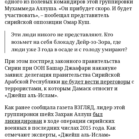
одного из полевых командиров этой группировки
Мухаммеда Аллуша. «Он прибудет скоро. И будет
участвовать», – пообещал представитель
сирийской оппозиции Омар Куш.
Эти люди никого не представляют. Кто
возьмет на себя блокаду Дейр-эз-Зора, где
люди уже 3 года в осаде и с голоду умирают?
При этом постпред законного правительства
Сирии при ООН Башар Джаафари накануне
заявил: делегация правительства Сирийской
Арабской Республики
не будет вести переговоры
с
террористами, к которым Дамаск относит и
«Джейш аль-Ислам».
Как ранее сообщала газета ВЗГЛЯД, лидер этой
группировки шейх Захран Аллуш
был
ликвидирован
в ходе операции сирийских
военных в последних числах 2015 года. Как
отмечают эксперты, «Джейш аль-Ислам»