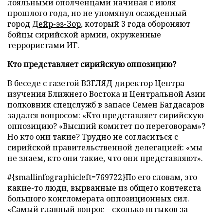
лояльными ополченцами начиная с июля
прошлого года, но не упомянул осажденный
город
Дейр-эз-Зор
, который 3 года обороняют
бойцы сирийской армии, окруженные
террористами ИГ.
Кто представляет сирийскую оппозицию?
В беседе с газетой ВЗГЛЯД директор Центра
изучения Ближнего Востока и Центральной Азии
полковник спецслужб в запасе Семен Багдасаров
задался вопросом: «Кто представляет сирийскую
оппозицию? «Высший комитет по переговорам»?
Но кто они такие? Трудно не согласиться с
сирийской правительственной делегацией: «мы
не знаем, кто они такие, что они представляют».
#{smallinfographicleft=769722}По его словам, это
какие-то люди, вырванные из общего контекста
большого конгломерата оппозиционных сил.
«Самый главный вопрос – сколько штыков за