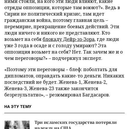
ними стояли, на кого эти люди влияют, какие
отряды оппозиции, которые там воюют?». Ведь в
Сирии не политический кризис, там идет
гражданская война, поэтому главная цель –
перемирие, прекращение боевых действий. Эти
люди ничего и никого не представляют. Кто
возьмет на себя
блокаду Дейр-эз-Зора
, где люди
уже 3 года в осаде и с голоду умирают? Эта
оппозиция возьмет на себя? Нет. Так зачем же и о
чем переговоры?» – подчеркнул эксперт.
«Поэтому эти переговоры – блеф: поболтать для
дипломатов, оправдать какие-то деньги. Никаких
последствий не будет. Женева-1, Женева-2,
Женева-3, Женева-23 также закончится
безрезультатно», – резюмировал Багдасаров.
НА ЭТУ ТЕМУ
Три исламских государства потеряли
надежду на США