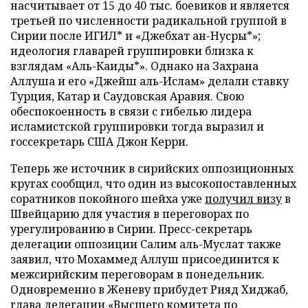
насчитывает от 15 до 40 тыс. боевиков и является
третьей по численности радикальной группой в
Сирии после ИГИЛ* и «Джебхат ан-Нусры*»;
идеология главарей группировки близка к
взглядам «Аль-Каиды*». Однако на Захрана
Аллуша и его «Джейш аль-Ислам» делали ставку
Турция, Катар и Саудовская Аравия. Свою
обеспокоенность в связи с гибелью лидера
исламистской группировки тогда выразил и
госсекретарь США Джон Керри.
Теперь же источник в сирийских оппозиционных
кругах сообщил, что один из высокопоставленных
соратников покойного шейха уже
получил визу
в
Швейцарию для участия в переговорах по
урегулированию в Сирии. Пресс-секретарь
делегации оппозиции Салим аль-Муслат также
заявил, что Мохаммед Аллуш присоединится к
межсирийским переговорам в понедельник.
Одновременно в Женеву прибудет Рияд Хиджаб,
глава делегации «Высшего комитета по