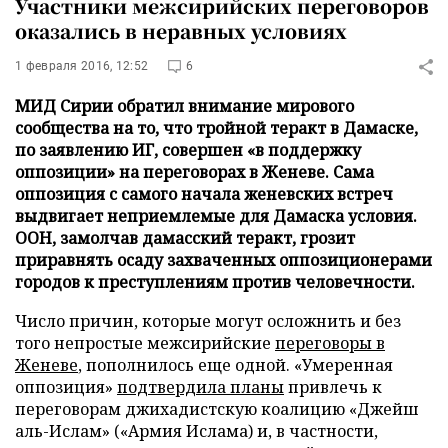
Участники межсирийских переговоров
оказались в неравных условиях
1 февраля 2016, 12:52
6
МИД Сирии обратил внимание мирового
сообщества на то, что тройной теракт в Дамаске,
по заявлению ИГ, совершен «в поддержку
оппозиции» на переговорах в Женеве. Сама
оппозиция с самого начала женевских встреч
выдвигает неприемлемые для Дамаска условия.
ООН, замолчав дамасский теракт, грозит
приравнять осаду захваченных оппозиционерами
городов к преступлениям против человечности.
Число причин, которые могут осложнить и без
того непростые межсирийские
переговоры в
Женеве
, пополнилось еще одной. «Умеренная
оппозиция»
подтвердила планы
привлечь к
переговорам джихадистскую коалицию «Джейш
аль-Ислам» («Армия Ислама) и, в частности,