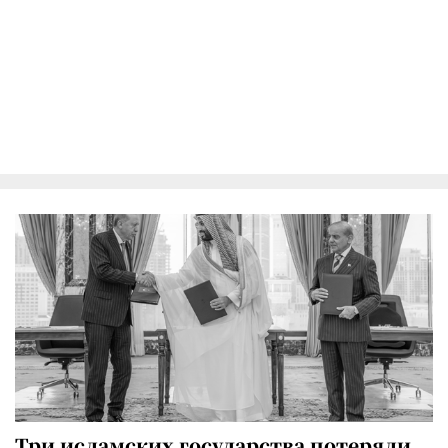
Три исламских государства потеряли