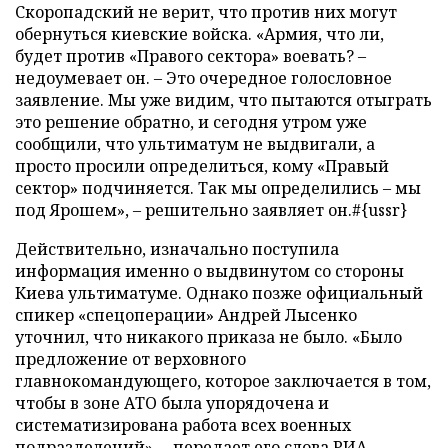
Скоропадский не верит, что против них могут
обернуться киевские войска. «Армия, что ли,
будет против «Правого сектора» воевать? –
недоумевает он. – Это очередное голословное
заявление. Мы уже видим, что пытаются отыграть
это решение обратно, и сегодня утром уже
сообщили, что ультиматум не выдвигали, а
просто просили определиться, кому «Правый
сектор» подчиняется. Так мы определились – мы
под Ярошем», – решительно заявляет он.#{ussr}
Действительно, изначально поступила
информация именно о выдвинутом со стороны
Киева ультиматуме. Однако позже официальный
спикер «спецоперации» Андрей Лысенко
уточнил, что никакого приказа не было. «Было
предложение от верховного
главнокомандующего, которое заключается в том,
чтобы в зоне АТО была упорядочена и
систематизирована работа всех военных
подразделений», – передает его слова
РИА