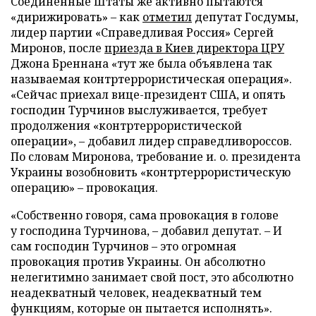
Соединенные Штаты же активно пытаются
«дирижировать»
–
как
отметил
депутат Госдумы,
лидер партии «Справедливая Россия» Сергей
Миронов, после
приезда в Киев директора ЦРУ
Джона Бреннана «тут же была объявлена так
называемая контртеррористическая операция».
«Сейчас приехал вице-президент США, и опять
господин Турчинов выслуживается, требует
продолжения «контртеррористической
операции»,
–
добавил лидер справедливороссов.
По словам Миронова, требование и. о. президента
Украины возобновить «контртеррористическую
операцию»
–
провокация.
«Собственно говоря, сама провокация в голове
у господина Турчинова,
–
добавил депутат.
–
И
сам господин Турчинов
–
это огромная
провокация против Украины. Он абсолютно
нелегитимно занимает свой пост, это абсолютно
неадекватный человек, неадекватный тем
функциям, которые он пытается исполнять».