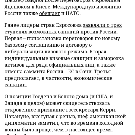
Джозеф Байден после переговоров с Арсением
Яценюком в Киеве. Международную изоляцию
России также
обещает
и НАТО.
Ранее лидеры стран Евросоюза
заявляли о трех
ступенях
возможных санкций против России.
Первая – приостановка переговоров по новому
базовому соглашению и договору о
либерализации визового режима. Вторая –
индивидуальные визовые санкции и заморозка
активов для ряда официальных лиц, а также
отмена саммита Россия – ЕС в Сочи. Третья
предполагает, в частности, экономические
санкции.
О позиции Госдепа и Белого дома (и США, и
Запада в целом) может свидетельствовать
откровенное признание
госсекретаря Керри.
Накануне, выступая с речью, шеф американской
дипломатии заметил, что во времена холодной
войны было проще, чем в настоящее время.