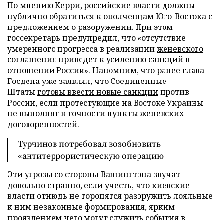
По мнению Керри, российские власти должны
публично обратиться к ополченцам Юго-Востока с
предложением о разоружении. При этом
госсекретарь предупредил, что «отсутствие
умеренного прогресса в реализации
женевского
соглашения
приведет к усилению санкций в
отношении России». Напомним, что ранее глава
Госдепа уже заявлял, что Соединенные
Штаты
готовы ввести новые санкции
против
России, если протестующие на Востоке Украины
не выполнят в точности пункты женевских
договоренностей.
Турчинов потребовал возобновить
«антитеррористическую операцию
Эти угрозы со стороны Вашингтона звучат
довольно странно, если учесть, что киевские
власти отнюдь не торопятся разоружить лояльные
к ним незаконные формирования, ярким
проявлением чего могут служить
события в