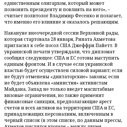
единственным олигархом, который может
позвонить президенту и повлиять на него», –
считает политолог Владимир Фесенко и полагает,
что именно его влияние и оказалось решающим.
Накануне внеочередной сессии Верховной рады,
которая стартовала 28 января, Рината Ахметова
пригласил к себе посол США Джеффри Пайетт. В
украинской печати утверждали, что дипломат
сообщил следующее: США и ЕС готовы выступить
единым фронтом. И в случае если украинской
властью будет осуществлен силовой вариант; если
не будут отменены «диктаторские» законы; если
не будет объявлена «амнистия» активистам
Майдана, Запад не только введет масштабные
визовые ограничения, но также применит
финансовые санкции, предполагающие арест
счетов и всех активов на территории США и ЕС,
принадлежащих персоналиям, включенным в
черный список (в этом списке, по данным прессы,
Ахметов числится вторым – между двумя