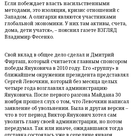
Если побеждает власть насильственными
методами, это изоляция, кризис отношений с
Западом. А олигархи являются участниками
глобальной экономики. У них там активы, счета,
дома, дети учатся», – пояснил газете ВЗГЛЯД
Владимир Фесенко.
Свой вклад в общее дело сделал и Дмитрий
Фирташ, который считается главным спонсором
победы Януковича в 2010 году. Его «группу» в
ближайшем окружении президента представлял
Сергей Левочкин, который без месяца целых
четыре года возглавлял администрацию
Януковича. После первого разгона Майдана 30
ноября прошел слух о том, что Левочкин написал
заявление об увольнении. Была и другая версия –
что в тот период Виктор Янукович хотел сам
уволить главу своей администрации, но потом
передумал. Так или иначе, ожидавшаяся тогда
отставка состоялась уже в середине января.