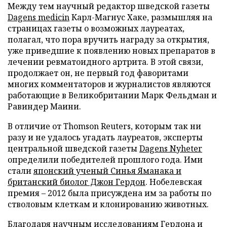
Между тем научный редактор шведской газеты
Dagens medicin
Карл-Магнус Хаке, размышляя на
страницах газеты о возможных лауреатах,
полагал, что пора вручить награду за открытия,
уже приведшие к появлению новых препаратов в
лечении ревматоидного артрита. В этой связи,
продолжает он, не первый год фаворитами
многих комментаторов и журналистов являются
работающие в Великобритании Марк Фельдман и
Равиндер Маини.
В отличие от Thomson Reuters, которым так ни
разу и не удалось угадать лауреатов, эксперты
центральной шведской газеты
Dagens Nyheter
определили победителей прошлого года. Ими
стали
японский ученый Синья Яманака и
британский биолог Джон Гердон
. Нобелевская
премия – 2012 была присуждена им за работы по
стволовым клеткам и клонированию животных.
Благодаря научным исследованиям Гердона и