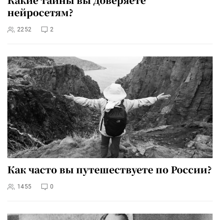
нейросетям?
2252
2
Как часто вы путешествуете по России?
1455
0