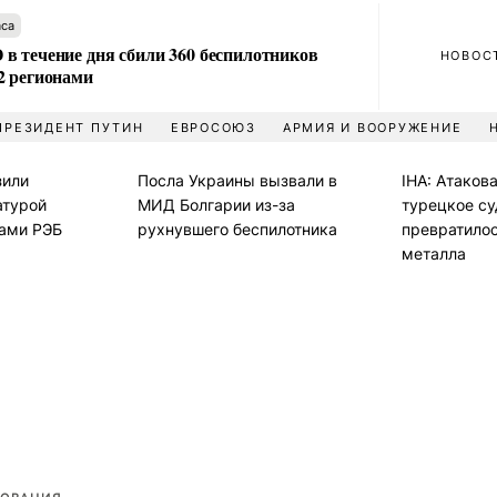
аса
в течение дня сбили 360 беспилотников
НОВОС
2 регионами
ПРЕЗИДЕНТ ПУТИН
ЕВРОСОЮЗ
АРМИЯ И ВООРУЖЕНИЕ
зили
Посла Украины вызвали в
IHA: Атаков
атурой
МИД Болгарии из-за
турецкое су
вами РЭБ
рухнувшего беспилотника
превратилос
металла