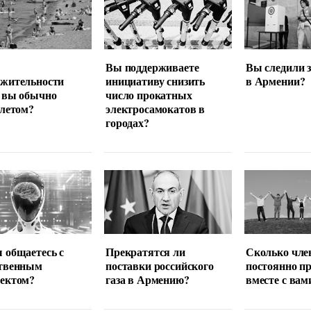
Вы поддерживаете
Вы следили 
лжительности
инициативу снизить
в Армении?
 вы обычно
число прокатных
 летом?
электросамокатов в
городах?
 общаетесь с
Прекратятся ли
Сколько чле
ственным
поставки российского
постоянно п
лектом?
газа в Армению?
вместе с вам