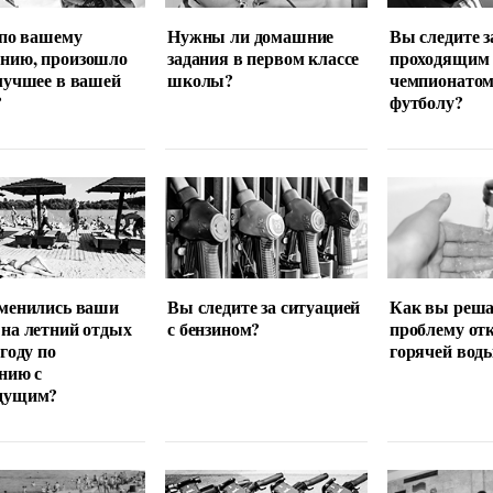
 по вашему
Нужны ли домашние
Вы следите з
нию, произошло
задания в первом классе
проходящим
лучшее в вашей
школы?
чемпионатом
?
футболу?
менились ваши
Вы следите за ситуацией
Как вы реша
на летний отдых
с бензином?
проблему от
 году по
горячей вод
нию с
дущим?