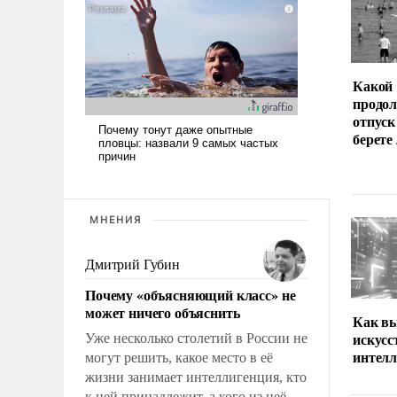
Какой
продо
отпуск
берете
МНЕНИЯ
Дмитрий Губин
Почему «объясняющий класс» не
может ничего объяснить
Как вы
искус
Уже несколько столетий в России не
интел
могут решить, какое место в её
жизни занимает интеллигенция, кто
к ней принадлежит, а кого из неё