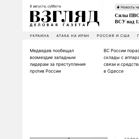
8 августа, суббота
Новость ч
Силы ПВО 
ВСУ над 1
УКРАИНА
АТАКА НА ИРАН
РОССИЯ И США
Медведев пообещал
ВС России пора
возмездие западным
склады с аппар
лидерам за преступления
связи и средст
против России
в Одессе