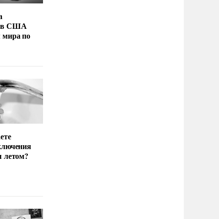
а
 в США
 мира по
ете
ключения
ы летом?