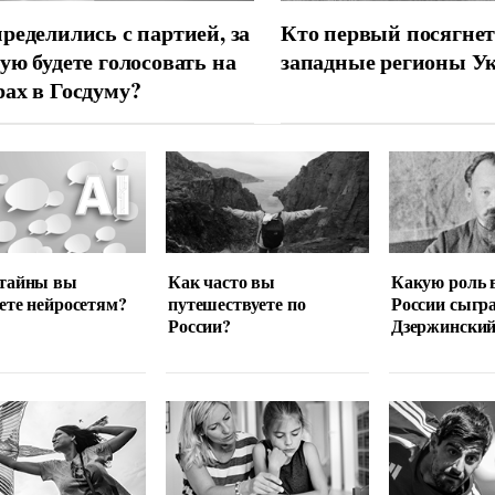
ределились с партией, за
Кто первый посягнет
ую будете голосовать на
западные регионы У
ах в Госдуму?
 тайны вы
Как часто вы
Какую роль 
ете нейросетям?
путешествуете по
России сыгр
России?
Дзержински