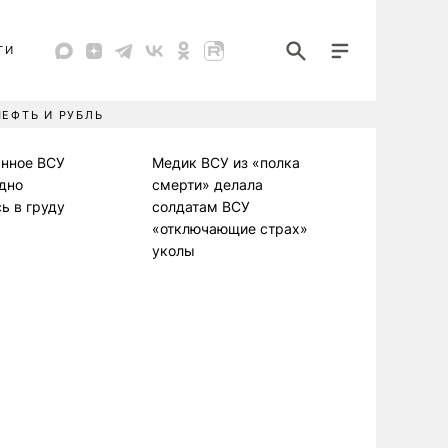
ТИ
НЕФТЬ И РУБЛЬ
анное ВСУ
Медик ВСУ из «полка
дно
смерти» делала
ь в груду
солдатам ВСУ
«отключающие страх»
уколы