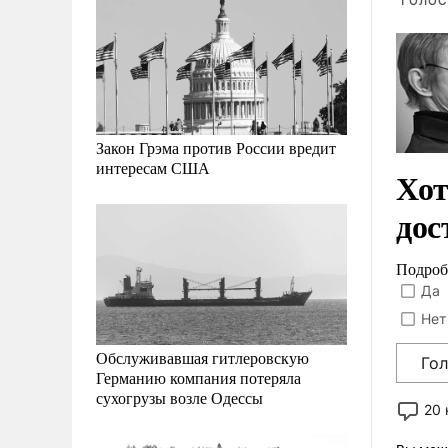
ГОЛОС
Закон Грэма против России вредит
интересам США
Хот
дос
Подроб
Да
Нет
Обслуживавшая гитлеровскую
Го
Германию компания потеряла
сухогрузы возле Одессы
20