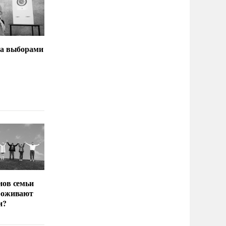
за выборами
нов семьи
роживают
и?