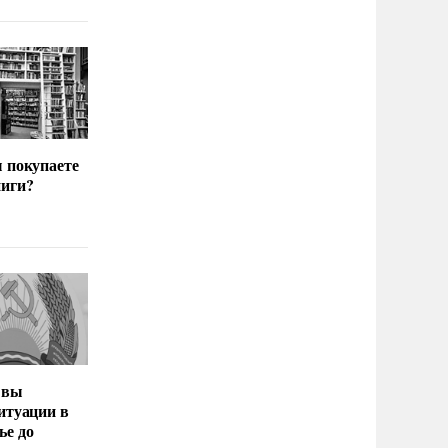
ы покупаете
иги?
 вы
итуации в
ье до