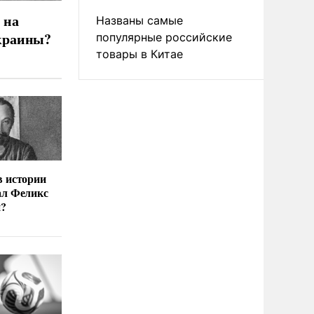
 на
Названы самые
краины?
популярные российские
товары в Китае
в истории
ал Феликс
й?