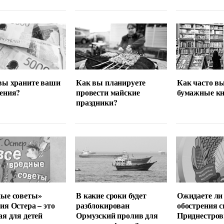
вы храните ваши
Как вы планируете
Как часто в
ения?
провести майские
бумажные кн
праздники?
ные советы»
В какие сроки будет
Ожидаете ли
ия Остера – это
разблокирован
обострения с
ая для детей
Ормузский пролив для
Приднестров