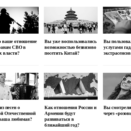
о ваше отношение
Вы уже воспользовались
Вы пользова
ранам СВО в
возможностью безвизово
услугами гад
х власти?
посетить Китай?
экстрасенсов
из песен о
Как отношения России и
Вы смотрели
й Отечественной
Армении будут
через «розов
 ваша любимая?
развиваться в
ближайший год?