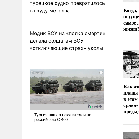
турецкое судно превратилось
Когда,
в груду металла
ощуще
самое 
жизни
Медик ВСУ из «полка смерти»
делала солдатам ВСУ
«отключающие страх» уколы
Как из
планы 
в этом
сравне
преды