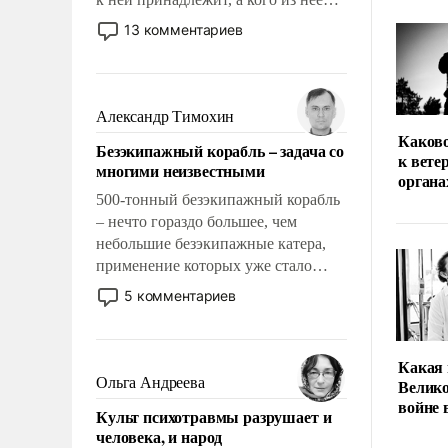
исключили с правом
13 комментариев
восстановления и без оного. И чем
она отличается от просто
образованных людей. Иногда
казалось, что эти вопросы решены
Александр Тимохин
раз и навсегда, но – нет, не решены.
Каков
Безэкипажный корабль – задача со
к вете
многими неизвестными
органа
500-тонный безэкипажный корабль
– нечто гораздо большее, чем
небольшие безэкипажные катера,
применение которых уже стало
обыденностью. Задача по созданию
5 комментариев
такого корабля очень сложна и
амбициозна. Однако и ее
реализация радикально поднимет
Какая 
наши боевые возможности.
Ольга Андреева
Велико
войне
Культ психотравмы разрушает и
человека, и народ