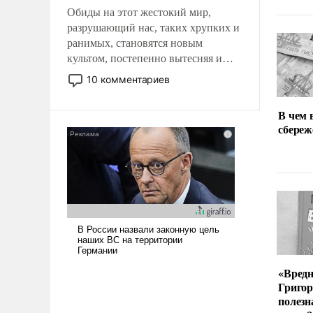
Обиды на этот жестокий мир,
разрушающий нас, таких хрупких и
ранимых, становятся новым
культом, постепенно вытесняя и
отменяя традиционное требование к
10 комментариев
человеку – быть мужественным и
твердым под ударами судьбы, брать
В чем 
на себя ответственность, помогать
сбереж
слабым, идти вперед и
адаптироваться.
«Вред
Григор
полезн