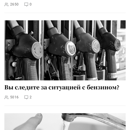
2650
0
Вы следите за ситуацией с бензином?
5016
2