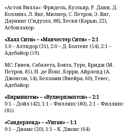
«Астон Вилла»: Фридель, Куэльяр, Р. Данн, Д.
Коллинз, Л. Янг, Милнер, С. Петров, Э. Янг,
Даунинг (Сидуэлл, 88), Хески (Карью, 22),
Агбонлахор.
«Халл Сити» – «Манчестер Сити» – 2:1
1:0 – Алтидор (31), 2:0 – Д. Боатенг (54), 2:1 –
Адебайор (59).
МС: Гивен, Сабалета, Боята, Туре, Бридж (М.
Петров, 85), Н. де Йонг, Бэрри, Айрленд (А.
Джонсон, 54), Беллами (Виейра, 60), Тевес,
Адебайор.
«Бирмингем» – «Вулверхэмптон» – 2:1
0:1 – Дойл (42), 1:1 – Филлипс (80), 2:1 – Филлипс
(85).
«Сандерленд» – «Уиган» – 1:1
0:1 – Диаме (20), 1:1 – К. Джонс (64).