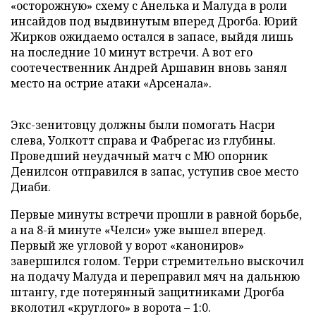
«осторожную» схему с Анелька и Малуда в роли
инсайдов под выдвинутым вперед Дрогба. Юрий
Жирков ожидаемо остался в запасе, выйдя лишь
на последние 10 минут встречи. А вот его
соотечественник Андрей Аршавин вновь занял
место на острие атаки «Арсенала».
Экс-зенитовцу должны были помогать Насри
слева, Уолкотт справа и Фабрегас из глубины.
Проведший неудачный матч с МЮ опорник
Денилсон отправился в запас, уступив свое место
Диаби.
Первые минуты встречи прошли в равной борьбе,
а на 8-й минуте «Челси» уже вышел вперед.
Первый же угловой у ворот «канониров»
завершился голом. Терри стремительно выскочил
на подачу Малуда и переправил мяч на дальнюю
штангу, где потерянный защитниками Дрогба
вколотил «круглого» в ворота – 1:0.