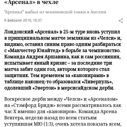
«Арсенал» в чехле
"Арсенал" выбыл из чемпионской гонки в Англии
8 февраля 2010, 16:37
Лондонский «Арсенал» в 25-м туре вновь уступил
в принципиальном матче землякам из «Челси» и,
видимо, оставил синим право одним разбираться
с «Манчестер Юнайтед» в борьбе за чемпионство.
Команда Андрея Аршавина, как и сам россиянин,
испытывает явный кризис – за последние три
матча забит один гол, автором которого стал
защитник. Тем временем за «канонирами» в
таблице наконец-то образовался «Ливерпуль»,
одолевший «Эвертон» в мерсисайдском дерби.
Воскресное дерби между «Челси» и «Арсеналом»
на «Стэмфорд Бридж» всеми рассматривалось как
час X именно для «канониров». Команда Арсена
Венгера, неделю назад по всем статьям
уступившая МЮ (1:3), очень хотела показать всем,