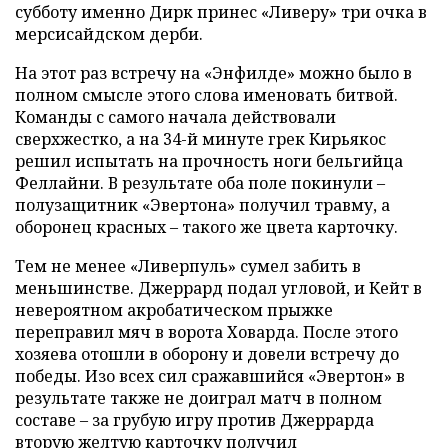
субботу именно Дирк принес «Ливеру» три очка в
мерсисайдском дерби.
На этот раз встречу на «Энфилде» можно было в
полном смысле этого слова именовать битвой.
Команды с самого начала действовали
сверхжестко, а на 34-й минуте грек Кирьякос
решил испытать на прочность ноги бельгийца
Феллайни. В результате оба поле покинули –
полузащитник «Эвертона» получил травму, а
оборонец красных – такого же цвета карточку.
Тем не менее «Ливерпуль» сумел забить в
меньшинстве. Джеррард подал угловой, и Кейт в
невероятном акробатическом прыжке
переправил мяч в ворота Ховарда. После этого
хозяева отошли в оборону и довели встречу до
победы. Изо всех сил сражавшийся «Эвертон» в
результате также не доиграл матч в полном
составе – за грубую игру против Джеррарда
вторую желтую карточку получил