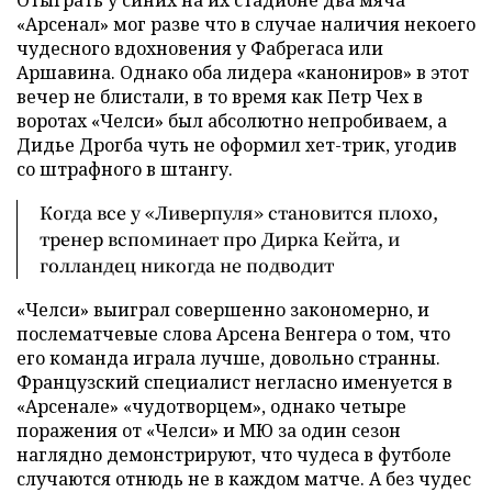
Отыграть у синих на их стадионе два мяча
«Арсенал» мог разве что в случае наличия некоего
чудесного вдохновения у Фабрегаса или
Аршавина. Однако оба лидера «канониров» в этот
вечер не блистали, в то время как Петр Чех в
воротах «Челси» был абсолютно непробиваем, а
Дидье Дрогба чуть не оформил хет-трик, угодив
со штрафного в штангу.
Когда все у «Ливерпуля» становится плохо,
тренер вспоминает про Дирка Кейта, и
голландец никогда не подводит
«Челси» выиграл совершенно закономерно, и
послематчевые слова Арсена Венгера о том, что
его команда играла лучше, довольно странны.
Французский специалист негласно именуется в
«Арсенале» «чудотворцем», однако четыре
поражения от «Челси» и МЮ за один сезон
наглядно демонстрируют, что чудеса в футболе
случаются отнюдь не в каждом матче. А без чудес