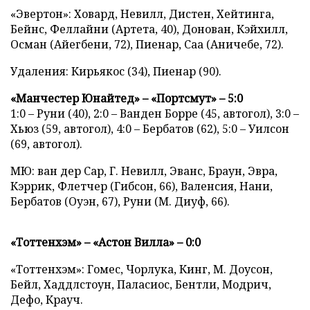
«Эвертон»: Ховард, Невилл, Дистен, Хейтинга,
Бейнс, Феллайни (Артета, 40), Донован, Кэйхилл,
Осман (Айегбени, 72), Пиенар, Саа (Аничебе, 72).
Удаления: Кирьякос (34), Пиенар (90).
«Манчестер Юнайтед» – «Портсмут» – 5:0
1:0 – Руни (40), 2:0 – Ванден Борре (45, автогол), 3:0 –
Хьюз (59, автогол), 4:0 – Бербатов (62), 5:0 – Уилсон
(69, автогол).
МЮ: ван дер Сар, Г. Невилл, Эванс, Браун, Эвра,
Кэррик, Флетчер (Гибсон, 66), Валенсия, Нани,
Бербатов (Оуэн, 67), Руни (М. Диуф, 66).
«Тоттенхэм» – «Астон Вилла» – 0:0
«Тоттенхэм»: Гомес, Чорлука, Кинг, М. Доусон,
Бейл, Хаддлстоун, Паласиос, Бентли, Модрич,
Дефо, Крауч.