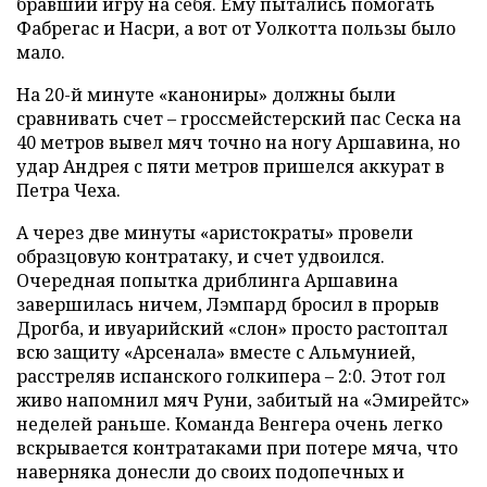
бравший игру на себя. Ему пытались помогать
Фабрегас и Насри, а вот от Уолкотта пользы было
мало.
На 20-й минуте «канониры» должны были
сравнивать счет – гроссмейстерский пас Сеска на
40 метров вывел мяч точно на ногу Аршавина, но
удар Андрея с пяти метров пришелся аккурат в
Петра Чеха.
А через две минуты «аристократы» провели
образцовую контратаку, и счет удвоился.
Очередная попытка дриблинга Аршавина
завершилась ничем, Лэмпард бросил в прорыв
Дрогба, и ивуарийский «слон» просто растоптал
всю защиту «Арсенала» вместе с Альмунией,
расстреляв испанского голкипера – 2:0. Этот гол
живо напомнил мяч Руни, забитый на «Эмирейтс»
неделей раньше. Команда Венгера очень легко
вскрывается контратаками при потере мяча, что
наверняка донесли до своих подопечных и