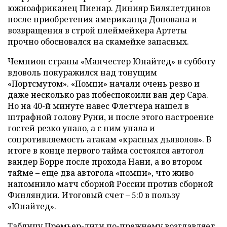
южноафриканец Пиенар. Динияр Билялетдинов
после приобретения американца Донована и
возвращения в строй плеймейкера Артеты
прочно обосновался на скамейке запасных.
Чемпион страны «Манчестер Юнайтед» в субботу
вдоволь покуражился над тонущим
«Портсмутом». «Помпи» начали очень резво и
даже несколько раз побеспокоили ван дер Сара.
Но на 40-й минуте навес Флетчера нашел в
штрафной голову Руни, и после этого настроение
гостей резко упало, а с ним упала и
сопротивляемость атакам «красных дьяволов». В
итоге в конце первого тайма состоялся автогол
вандер Борре после прохода Нани, а во втором
тайме – еще два автогола «помпи», что живо
напомнило матч сборной России против сборной
Финляндии. Итоговый счет – 5:0 в пользу
«Юнайтед».
Таблицу Премьер-лиги по-прежнему возглавляет