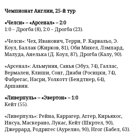
Чемпионат Англии, 25-й тур
«Челси» – «Арсенал» – 2:0
1:0 – Дрогба (8), 2:0 – Дрогба (23).
«Челси»: Чех, Иванович, Терри, Р. Карвальo, Э.
Коул, Баллак (Жирков, 81), Оби Микел, Лэмпард,
Малуда, Анелька (Д. Коул, 87), Дрогба (Калу, 90).
«Арсенал»: Альмуния, Санья (Эбуэ, 74), Галлас,
Вермален, Клиши, Сонг, Диаби (Росицки, 74),
Фабрегас, Насри, Уолкотт (Бендтнер, 64),
Аршавин.
«Ливерпуль» – «Эвертон» – 1:0
Кейт (55).
«Ливерпуль»: Рейна, Каррагер, Аггер, Кирьякос,
Инсуа, Маскерано, Лукас, Кейт (Шкртел, 90),
Джеррард, Родригес (Аурелио, 90), Нгог (Бабел, 63).