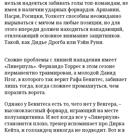
нельзя надеяться забивать голы топ-командам, не
имея в наличии ударных форвардов. Аршавин,
Насри, Росицки, Уолкотт способны неожиданно
вырываться с мячом на любые позиции, но для
этого впереди должен находиться нападающий,
отвлекающий основное внимание защитников.
Такой, как Дидье Дрогба или Уэйн Руни.
Схожие проблемы с линией нападения имеет
«Ливерпуль». Фернандо Торрес в этом сезоне
перманентно травмирован, а молодой Давид
Нгог, в которого так верит Рафа Бенитес, забивает
лишь тогда, когда сложнее промахнуться, чем
поразить ворота.
Однако у Бенитеса есть то, чего нет у Венгера, –
высококлассный форвард, играющий на месте
полузащитника. И вот когда все у «Ливерпуля»
становится плохо, тренер вспоминает про Дирка
Кейта, и голландец никогда не подводит. Вот и в