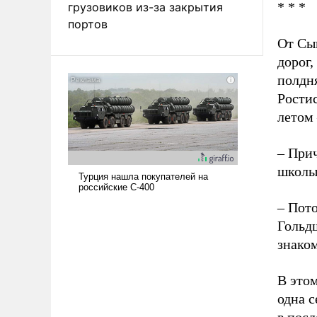
* * *
грузовиков из-за закрытия
портов
От Сы
дорог
полдня
Ростис
летом 
– При
школы
– Пото
Гольд
знаком
В это
одна с
в пос