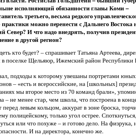
 из власти. Ростислав Гольдштейн – бывший губе
ныне исполняющий обязанности главы Коми –
тавитель третьего, весьма редкого управленческо
 практики можно перенести с Дальнего Востока 
ий Север? И что надо внедрять, получив президен
чение в другой регион?
деть кто будет? – спрашивает Татьяна Артеева, дир
 в поселке Щельяюр, Ижемский район Республики 
зал, подходы к которому увешаны портретами юных
нов – «есть и всероссийские, на [школьных] прези
аниях мы второе место из 70 команд брали», упоми
а – не менее стар, чем школа, что построена в конц
 перед левым кольцом, аккурат в зоне броска, торч
му полицейскому, только угол острее. Споткнуться
уться или что похуже – и готово дело. На физрука, 
опасности. И на директора, конечно же.