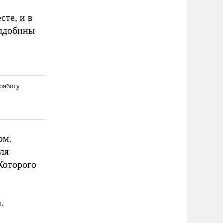
сте, и в
олдобины
ом.
ля
Которого
.