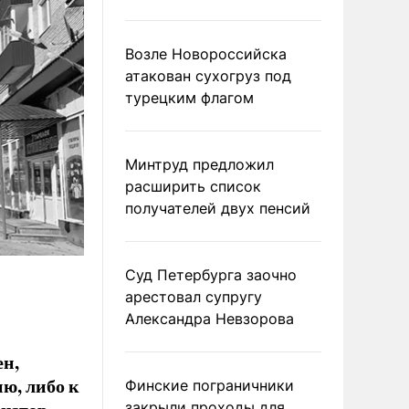
Возле Новороссийска
атакован сухогруз под
турецким флагом
Минтруд предложил
расширить список
получателей двух пенсий
Суд Петербурга заочно
арестовал супругу
Александра Невзорова
ен,
ю, либо к
Финские пограничники
закрыли проходы для