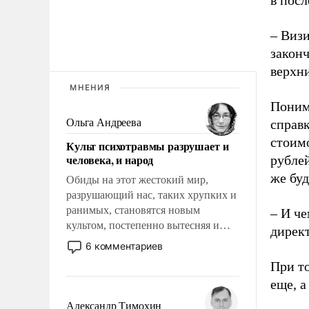
– Виз
закон
верхни
МНЕНИЯ
Поним
Ольга Андреева
справк
стоимо
Культ психотравмы разрушает и
человека, и народ
рублей
же бу
Обиды на этот жестокий мир,
разрушающий нас, таких хрупких и
ранимых, становятся новым
– И че
культом, постепенно вытесняя и
директ
отменяя традиционное требование к
6 комментариев
человеку – быть мужественным и
При т
твердым под ударами судьбы, брать
еще, а
на себя ответственность, помогать
слабым, идти вперед и
Александр Тимохин