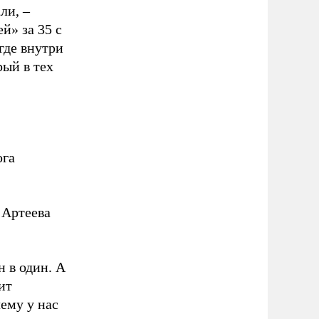
ли, –
й» за 35 с
где внутри
рый в тех
юга
 Артеева
н в один. А
ит
чему у нас