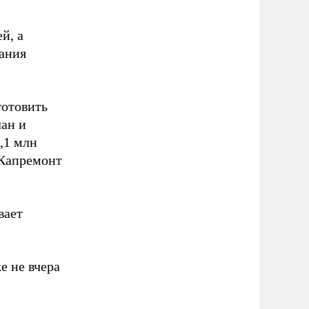
й, а
мания
готовить
лан и
,1 млн
 Капремонт
вает
 не вчера