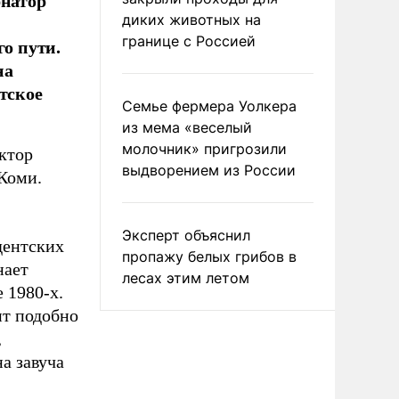
рнатор
диких животных на
границе с Россией
го пути.
на
тское
Семье фермера Уолкера
из мема «веселый
молочник» пригрозили
ектор
выдворением из России
Коми.
Эксперт объяснил
дентских
пропажу белых грибов в
нает
лесах этим летом
е 1980-х.
ит подобно
,
на завуча