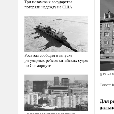
Три исламских государства
потеряли надежду на США
Росатом сообщил о запуске
регулярных рейсов китайских судов
по Севморпути
@ Юрий В
Tекст:
Ю
Для р
дальн
Замглавы Минстроя сравнил