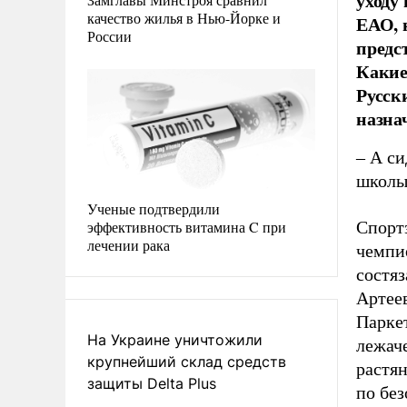
уходу
качество жилья в Нью-Йорке и
ЕАО, 
России
предс
Какие
Русск
назна
– А си
школы
Ученые подтвердили
эффективность витамина C при
Спорт
лечении рака
чемпио
состяз
Артеев
Паркет
На Украине уничтожили
лежаче
крупнейший склад средств
растян
защиты Delta Plus
по без