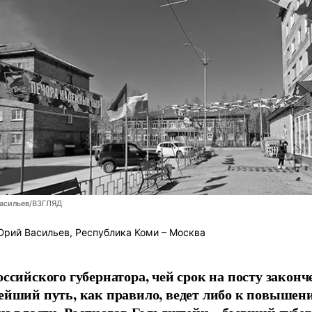
асильев/ВЗГЛЯД
рий Васильев, Республика Коми – Москва
оссийского губернатора, чей срок на посту законч
ейший путь, как правило, ведет либо к повышени