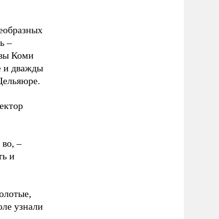
оеобразных
ь –
авы Коми
е и дважды
Щельяюре.
ректор
во, –
ть и
олотые,
оле узнали