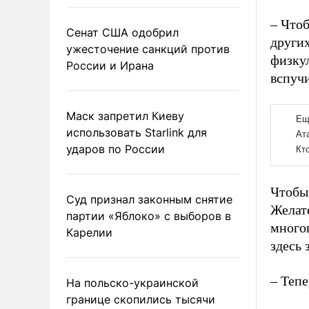
– Чтоб
Сенат США одобрил
других
ужесточение санкций против
физкул
России и Ирана
вспучи
Маск запретил Киеву
использовать Starlink для
ударов по России
Чтобы 
Суд признал законным снятие
Желате
партии «Яблоко» с выборов в
много
Карелии
здесь 
– Тепе
На польско-украинской
границе скопились тысячи