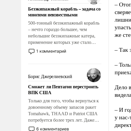
адаптироваться.
– Ото
Безэкипажный корабль – задача со
сверяе
многими неизвестными
лишним
500-тонный безэкипажный корабль
упасть
– нечто гораздо большее, чем
же сте
небольшие безэкипажные катера,
применение которых уже стало
обыденностью. Задача по созданию
– Так
1 комментарий
такого корабля очень сложна и
амбициозна. Однако и ее
– Толь
реализация радикально поднимет
приеха
наши боевые возможности.
Борис Джерелиевский
Сможет ли Пентагон перестроить
Дело в
ВПК США
видела
Только для того, чтобы вернуться к
довоенному объему запасов ракет
– И го
Tomahawk, THAAD и Patriot США
у нас-
потребуется более трех лет. Даже
директ
небольшая война с Ираном
6 комментариев