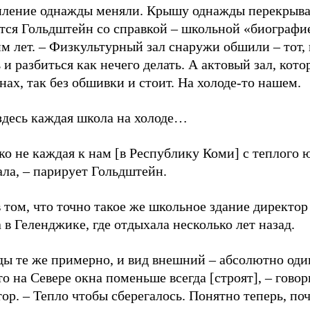
пление однажды меняли. Крышу однажды перекрыва
тся Гольдштейн со справкой – школьной «биографие
 лет. – Физкультурный зал снаружи обшили – тот, 
 и разбиться как нечего делать. А актовый зал, кото
нах, так без обшивки и стоит. На холоде-то нашем.
 здесь каждая школа на холоде…
ко не каждая к нам [в Республику Коми] с теплого 
ла, – парирует Гольдштейн.
 том, что точно такое же школьное здание директор
 в Геленджике, где отдыхала несколько лет назад.
ды те же примерно, и вид внешний – абсолютно оди
то на Севере окна поменьше всегда [строят], – говор
ор. – Тепло чтобы сберегалось. Понятно теперь, по