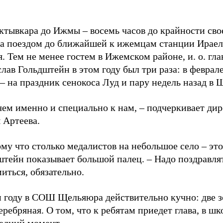
ктывкара до Ижмы – восемь часов до крайности св
, а поездом до ближайшей к ижемцам станции Ираел
. Тем не менее гостем в Ижемском районе, и. о. гл
лав Гольдштейн в этом году был три раза: в феврал
– на праздник сенокоса Луд и пару недель назад в 
чем именно и специально к нам, – подчеркивает ди
 Артеева.
му что столько медалистов на небольшое село – это 
штейн показывает большой палец. – Надо поздравля
иться, обязательно.
м году в СОШ Щельяюра действительно кучно: две з
еребряная. О том, что к ребятам приедет глава, в шк
ледний момент.