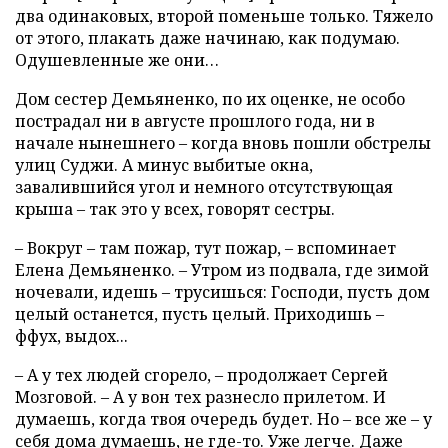
два одинаковых, второй поменьше только. Тяжело
от этого, плакать даже начинаю, как подумаю.
Одушевленные же они…
Дом сестер Демьяненко, по их оценке, не особо
пострадал ни в августе прошлого года, ни в
начале нынешнего – когда вновь пошли обстрелы
улиц Суджи. А минус выбитые окна,
завалившийся угол и немного отсутствующая
крыша – так это у всех, говорят сестры.
– Вокруг – там пожар, тут пожар, – вспоминает
Елена Демьяненко. – Утром из подвала, где зимой
ночевали, идешь – трусишься: Господи, пусть дом
целый останется, пусть целый. Приходишь –
ффух, выдох...
– А у тех людей сгорело, – продолжает Сергей
Мозговой. – А у вон тех разнесло прилетом. И
думаешь, когда твоя очередь будет. Но – все же – у
себя дома думаешь, не где-то. Уже легче. Даже