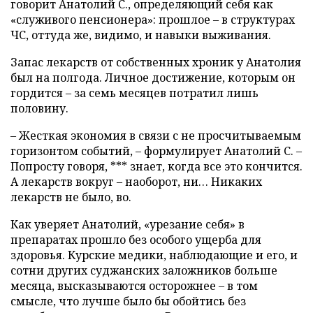
говорит Анатолий С., определяющий себя как
«служивого пенсионера»: прошлое – в структурах
ЧС, оттуда же, видимо, и навыки выживания.
Запас лекарств от собственных хроник у Анатолия
был на полгода. Личное достижение, которым он
гордится – за семь месяцев потратил лишь
половину.
– Жесткая экономия в связи с не просчитываемым
горизонтом событий, – формулирует Анатолий С. –
Попросту говоря, *** знает, когда все это кончится.
А лекарств вокруг – наоборот, ни… Никаких
лекарств не было, во.
Как уверяет Анатолий, «урезание себя» в
препаратах прошло без особого ущерба для
здоровья. Курские медики, наблюдающие и его, и
сотни других суджанских заложников больше
месяца, высказываются осторожнее – в том
смысле, что лучше было бы обойтись без