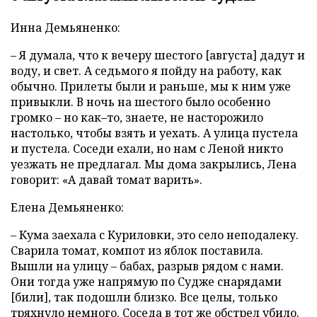
Инна Демьяненко:
– Я думала, что к вечеру шестого [августа] дадут и
воду, и свет. А седьмого я пойду на работу, как
обычно. Прилеты были и раньше, мы к ним уже
привыкли. В ночь на шестого было особенно
громко – но как–то, знаете, не насторожило
настолько, чтобы взять и уехать. А улица пустела
и пустела. Соседи ехали, но нам с Леной никто
уезжать не предлагал. Мы дома закрылись, Лена
говорит: «А давай томат варить».
Елена Демьяненко:
– Кума заехала с Куриловки, это село неподалеку.
Сварила томат, компот из яблок поставила.
Вышли на улицу – бабах, разрыв рядом с нами.
Они тогда уже напрямую по Судже снарядами
[били], так подошли близко. Все целы, только
тряхнуло немного. Соседа в тот же обстрел убило.