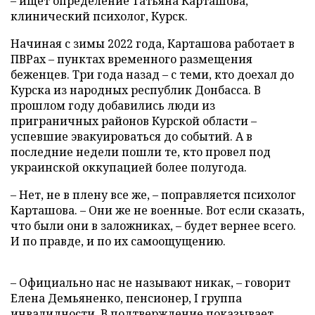
– ищет определение Татьяна Карташова,
клинический психолог, Курск.
Начиная с зимы 2022 года, Карташова работает в
ПВРах – пунктах временного размещения
беженцев. Три года назад – с теми, кто доехал до
Курска из народных республик Донбасса. В
прошлом году добавились люди из
приграничных районов Курской области –
успевшие эвакуироваться до событий. А в
последние недели пошли те, кто провел под
украинской оккупацией более полугода.
– Нет, не в плену все же, – поправляется психолог
Карташова. – Они же не военные. Вот если сказать,
что были они в заложниках, – будет вернее всего.
И по правде, и по их самоощущению.
– Официально нас не называют никак, – говорит
Елена Демьяненко, пенсионер, I группа
инвалидности. В подтверждение показывает