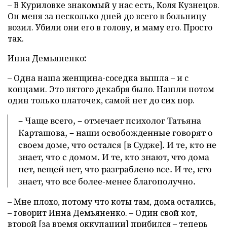
– В Куриловке знакомый у нас есть, Коля Кузнецов.
Он меня за несколько дней до всего в больницу
возил. Убили они его в голову, и маму его. Просто
так.
Инна
Демьяненко
:
– Одна наша женщина-соседка вышла – и с
концами. Это пятого декабря было. Нашли потом
один только платочек, самой нет до сих пор.
– Чаще всего, – отмечает психолог Татьяна
Карташова, – наши освобожденные говорят о
своем доме, что остался [в Судже]. И те, кто не
знает, что с домом. И те, кто знают, что дома
нет, вещей нет, что разграблено все. И те, кто
знает, что все более-менее благополучно.
– Мне плохо, потому что коты там, дома остались,
– говорит Инна Демьяненко. – Один свой кот,
второй [за время оккупации] прибился – теперь