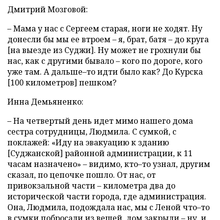
Дмитрий Мозговой:
– Мама у нас с Сергеем старая, ноги не ходят. Ну
донесли бы мы ее втроем – я, брат, батя – до круга
[на выезде из Суджи]. Ну может не грохнули бы
нас, как с другими бывало – кого по дороге, кого
уже там. А дальше–то идти было как? До Курска
[100 километров] пешком?
Инна Демьяненко:
– На четвертый день идет мимо нашего дома
сестра сотрудницы, Людмила. С сумкой, с
поклажей: «Иду на эвакуацию к зданию
[Суджанской] районной администрации, к 11
часам назначено» – видимо, кто–то узнал, другим
сказал, по цепочке пошло. От нас, от
привокзальной части – километра два до
исторической части города, где администрация.
Она, Людмила, подождала нас, мы с Леной что–то
в сумки побросали из вещей, дом закрыли – ну, и