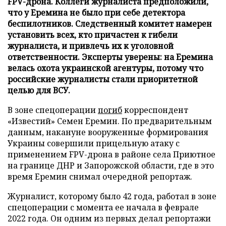
FPV-дрона. Коллеги журналиста предположили,
что у Еремина не было при себе детектора
беспилотников. Следственный комитет намерен
установить всех, кто причастен к гибели
журналиста, и привлечь их к уголовной
ответственности. Эксперты уверены: на Еремина
велась охота украинской агентуры, потому что
российские журналисты стали приоритетной
целью для ВСУ.
В зоне спецоперации
погиб
корреспондент
«Известий» Семен Еремин. По предварительным
данным, накануне вооруженные формирования
Украины совершили прицельную атаку с
применением FPV-дрона в районе села Приютное
на границе ДНР и Запорожской области, где в это
время Еремин снимал очередной репортаж.
Журналист, которому было 42 года, работал в зоне
спецоперации с момента ее начала в феврале
2022 года. Он одним из первых делал репортажи