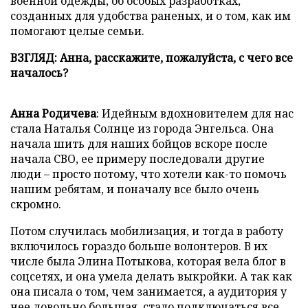
военной одежды, об особых разработках,
созданных для удобства раненых, и о том, как им
помогают целые семьи.
ВЗГЛЯД: Анна, расскажите, пожалуйста, с чего все
началось?
Анна Родичева
: Идейным вдохновителем для нас
стала Наталья Солнце из города Энгельса. Она
начала шить для наших бойцов вскоре после
начала СВО, ее примеру последовали другие
люди – просто потому, что хотели как-то помочь
нашим ребятам, и поначалу все было очень
скромно.
Потом случилась мобилизация, и тогда в работу
включилось гораздо больше волонтеров. В их
числе была Элина Потыкова, которая вела блог в
соцсетях, и она умела делать выкройки. А так как
она писала о том, чем занимается, а аудитория у
нее довольно большая, стало подключаться все