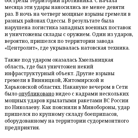
обстрелы территории противника. С начала
месяца эти удары наносились не менее девяти
раз. В ночь на четверг мощные взрывы гремели в
разных районах Одессы. В результате была
нарушена логистика западных военных поставок
и уничтожены склады с оружием. Один из ударов,
вероятно, пришелся по территории завода
«Центролит», где укрывалась натовская техника.
Также под ударом оказалась Хмельницкая
область, где был уничтожен некий
инфраструктурный объект. Другие взрывы
гремели в Винницкой, Житомирской и
Харьковской областях. Накануне вечером в Сети
было
опубликовано
видео с кадрами нескольких
мощных ударов крылатыми ракетами ВС России
по Николаеву. Как пояснили в Минобороны, удар
пришелся по крупному складу боеприпасов,
оборудованному на территории судоремонтного
предприятия.