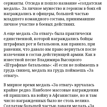
сержанты. Отсюда и пошло название «солдатская
медаль». За личное мужество и героизм в боях ей
награждались и офицеры, большей частью
младшего командного состава, принимавшие
личное участие в боевых действиях.
А еще медаль «За отвагу» была практически
единственной, которой награждались бойцы
штрафных рот и батальонов, как правило, при
ранении, что давало им право вернуться после
излечения в состав действующей армии. Как в
известной песне Владимира Высоцкого
«Штрафные батальоны»: «И если не поймаешь в
грудь свинец, медаль на грудь поймаешь «За
отвагу».
В мирное время медаль «За отвагу» вручалась
крайне редко. Наиболее массовые награждения
ей пришлись на войну в Афганистане, но и там
число награжденных было не столь велико.
Солдатам большей частью давали медаль «За