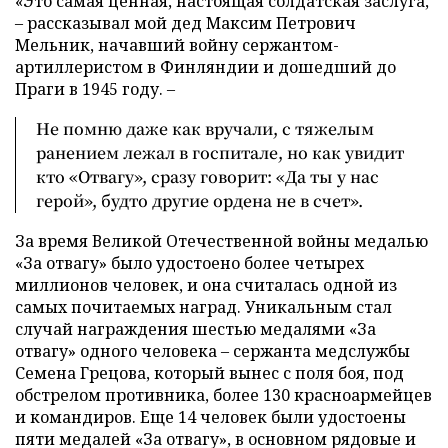
«Это самая ценная, настоящая солдатская заслуга,
– рассказывал мой дед Максим Петрович
Мельник, начавший войну сержантом-
артиллеристом в Финляндии и дошедший до
Праги в 1945 году. –
Не помню даже как вручали, с тяжелым
ранением лежал в госпитале, но как увидит
кто «Отвагу», сразу говорит: «Да ты у нас
герой», будто другие ордена не в счет».
За время Великой Отечественной войны медалью
«За отвагу» было удостоено более четырех
миллионов человек, и она считалась одной из
самых почитаемых наград. Уникальным стал
случай награждения шестью медалями «За
отвагу» одного человека – сержанта медслужбы
Семена Грецова, который вынес с поля боя, под
обстрелом противника, более 130 красноармейцев
и командиров. Еще 14 человек были удостоены
пяти медалей «За отвагу», в основном рядовые и