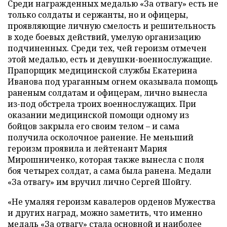
Среди награжденных медалью «За отвагу» есть не
только солдаты и сержанты, но и офицеры,
проявляющие личную смелость и решительность
в ходе боевых действий, умелую организацию
подчиненных. Среди тех, чей героизм отмечен
этой медалью, есть и девушки-военнослужащие.
Прапорщик медицинской службы Екатерина
Иванова под ураганным огнем оказывала помощь
раненым солдатам и офицерам, лично вынесла
из-под обстрела троих военнослужащих. При
оказании медицинской помощи одному из
бойцов закрыла его своим телом – и сама
получила осколочное ранение. Не меньший
героизм проявила и лейтенант Мария
Мирошниченко, которая также вынесла с поля
боя четырех солдат, а сама была ранена. Медали
«За отвагу» им вручил лично Сергей Шойгу.
«Не умаляя героизм кавалеров орденов Мужества
и других наград, можно заметить, что именно
медаль «За отвагу» стала основной и наиболее