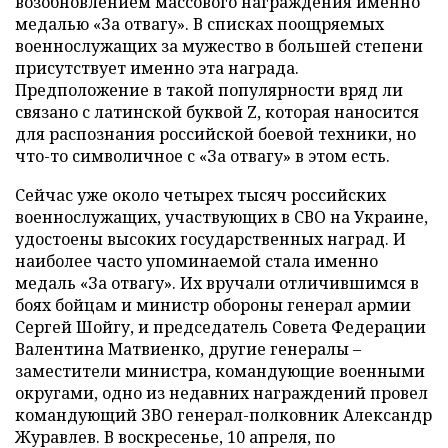
возобновлением массового награждения именно
медалью «За отвагу». В списках поощряемых
военнослужащих за мужество в большей степени
присутствует именно эта награда.
Предположение в такой популярности вряд ли
связано с латинской буквой Z, которая наносится
для распознания российской боевой техники, но
что-то символичное с «За отвагу» в этом есть.
Сейчас уже около четырех тысяч российских
военнослужащих, участвующих в СВО на Украине,
удостоены высоких государственных наград. И
наиболее часто упоминаемой стала именно
медаль «За отвагу». Их вручали отличившимся в
боях бойцам и министр обороны генерал армии
Сергей Шойгу, и председатель Совета Федерации
Валентина Матвиенко, другие генералы –
заместители министра, командующие военными
округами, одно из недавних награждений провел
командующий ЗВО генерал-полковник Александр
Журавлев. В воскресенье, 10 апреля, по