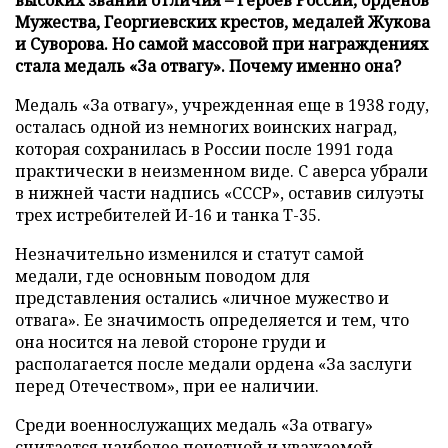
Мужества, Георгиевских крестов, медалей Жукова
и Суворова. Но самой массовой при награждениях
стала медаль «За отвагу». Почему именно она?
Медаль «За отвагу», учрежденная еще в 1938 году,
осталась одной из немногих воинских наград,
которая сохранилась в России после 1991 года
практически в неизменном виде. С аверса убрали
в нижней части надпись «СССР», оставив силуэты
трех истребителей И-16 и танка Т-35.
Незначительно изменился и статут самой
медали, где основным поводом для
представления остались «личное мужество и
отвага». Ее значимость определяется и тем, что
она носится на левой стороне груди и
располагается после медали ордена «За заслуги
перед Отечеством», при ее наличии.
Среди военнослужащих медаль «За отвагу»
считается наиболее почетной и уважаемой –