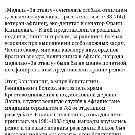
«Медаль «За отвагу» считалась особым отличием
для военнослужащих, – рассказал газете ВЗГЛЯД
ветеран-афганец, экс-депутат и сенатор Франц
Клинцевич. – К ней представляли за реальные
подвиги, личный героизм, за ранение в боевых
условиях при выполнении особо сложных задач.
Честно скажу, мне как кавалеру двух орденов
Красной звезды, полученных в Афгане, награда
медалью «За отвагу» была бы не менее почетной,
но офицеров к ним представляли крайне редко».
Отец Константин, в миру Константин
Геннадьевич Волков, настоятель храма
Крестовоздвижения в подмосковной деревне
Дарна, служил военную службу в Афганистане
младшим сержантом в 781-м отдельном
разведбате. В начале той войны, а она для него
пришлась на 1981-1983 годы, награды вручались
редко и за какие подвиги разведчик Волков был
удостоен медали «За отвагу», отец Константин