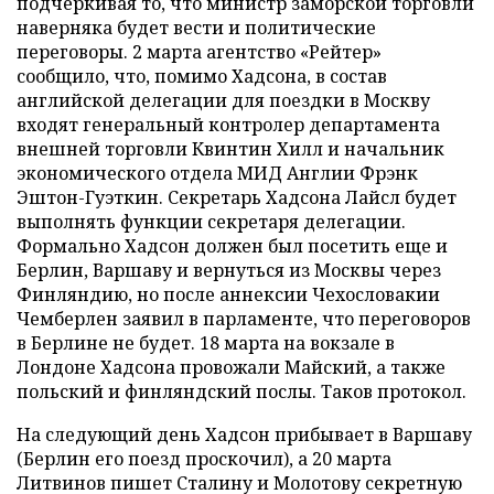
подчеркивая то, что министр заморской торговли
наверняка будет вести и политические
переговоры. 2 марта агентство «Рейтер»
сообщило, что, помимо Хадсона, в состав
английской делегации для поездки в Москву
входят генеральный контролер департамента
внешней торговли Квинтин Хилл и начальник
экономического отдела МИД Англии Фрэнк
Эштон-Гуэткин. Секретарь Хадсона Лайсл будет
выполнять функции секретаря делегации.
Формально Хадсон должен был посетить еще и
Берлин, Варшаву и вернуться из Москвы через
Финляндию, но после аннексии Чехословакии
Чемберлен заявил в парламенте, что переговоров
в Берлине не будет. 18 марта на вокзале в
Лондоне Хадсона провожали Майский, а также
польский и финляндский послы. Таков протокол.
На следующий день Хадсон прибывает в Варшаву
(Берлин его поезд проскочил), а 20 марта
Литвинов пишет Сталину и Молотову секретную