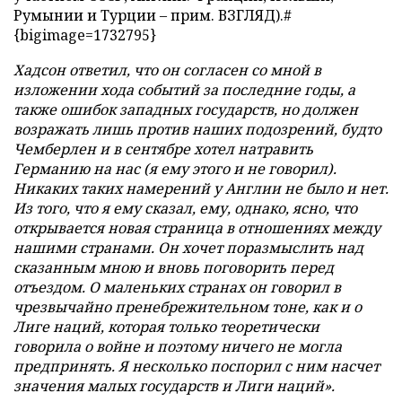
Румынии и Турции – прим. ВЗГЛЯД).#
{bigimage=1732795}
Хадсон ответил, что он согласен со мной в
изложении хода событий за последние годы, а
также ошибок западных государств, но должен
возражать лишь против наших подозрений, будто
Чемберлен и в сентябре хотел натравить
Германию на нас (я ему этого и не говорил).
Никаких таких намерений у Англии не было и нет.
Из того, что я ему сказал, ему, однако, ясно, что
открывается новая страница в отношениях между
нашими странами. Он хочет поразмыслить над
сказанным мною и вновь поговорить перед
отъездом. О маленьких странах он говорил в
чрезвычайно пренебрежительном тоне, как и о
Лиге наций, которая только теоретически
говорила о войне и поэтому ничего не могла
предпринять. Я несколько поспорил с ним насчет
значения малых государств и Лиги наций».