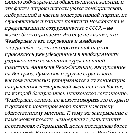
сильно взбудоражили общественность Англии, и
эти факты широко используются лейбористской,
либеральной и частью консервативной партии, не
одобрявшими и раньше политики Чемберлена и
предлагавшими сотрудничество с СССР, – не
может быть отрицаемо. Это еще не значит, что
Чемберлен и его окружение и наиболее
твердолобая часть консервативной партии
прониклись уже убеждением в необходимости
радикального изменения курса внешней
политики. Аннексия Чехо-Словакии, наступление
на Венгрию, Румынию и другие страны юго-
востока полностью укладываются в ту концепцию
направления гитлеровской экспансии на Восток,
на которой базировалось мюнхенское соглашение.
Чемберлен, однако, не может говорить это открыто
и должен в некоторой мере пойти навстречу
общественному мнению. К тому же заигрывание с
нами может помочь Чемберлену в дальнейших
переговорах с Германией, делая последнюю более
уступчивой. Возможно, что и у самого Чемберлена