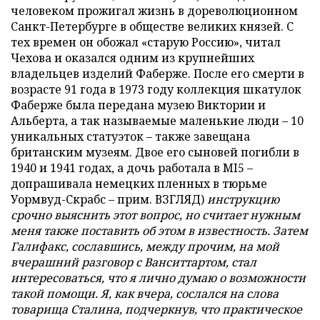
человеком прожигал жизнь в дореволюционном
Санкт-Петербурге в обществе великих князей. С
тех времен он обожал «старую Россию», читал
Чехова и оказался одним из крупнейших
владельцев изделий Фаберже. После его смерти в
возрасте 91 года в 1973 году коллекция шкатулок
Фаберже была передана музею Виктории и
Альберта, а так называемые маленькие люди – 10
уникальных статуэток – также завещана
британским музеям. Двое его сыновей погибли в
1940 и 1941 годах, а дочь работала в MI5 –
допрашивала немецких пленных в тюрьме
Уормвуд-Скрабс – прим. ВЗГЛЯД)
инструкцию
срочно выяснить этот вопрос, но считает нужным
меня также поставить об этом в известность. Затем
Галифакс, сославшись, между прочим, на мой
вчерашний разговор с Ванситтартом, стал
интересоваться, что я лично думаю о возможности
такой помощи. Я, как вчера, сослался на слова
товарища Сталина, подчеркнув, что практическое