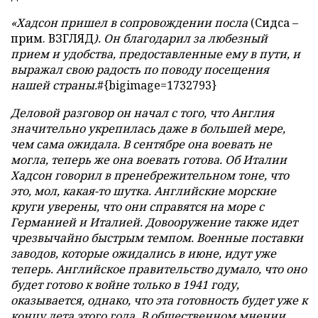
«Хадсон пришел в сопровождении посла
(Сидса –
прим. ВЗГЛЯД
). Он благодарил за любезный
прием и удобства, предоставленные ему в пути, и
выражал свою радость по поводу посещения
нашей страны.
#{bigimage=1732793}
Деловой разговор он начал с того, что Англия
значительно укрепилась даже в большей мере,
чем сама ожидала. В сентябре она воевать не
могла, теперь же она воевать готова. Об Италии
Хадсон говорил в пренебрежительном тоне, что
это, мол, какая-то шутка. Английские морские
круги уверены, что они справятся на море с
Германией и Италией. Довооружение также идет
чрезвычайно быстрым темпом. Военные поставки
заводов, которые ожидались в июне, идут уже
теперь. Английское правительство думало, что оно
будет готово к войне только в 1941 году,
оказывается, однако, что эта готовность будет уже к
концу лета этого года. В общественном мнении