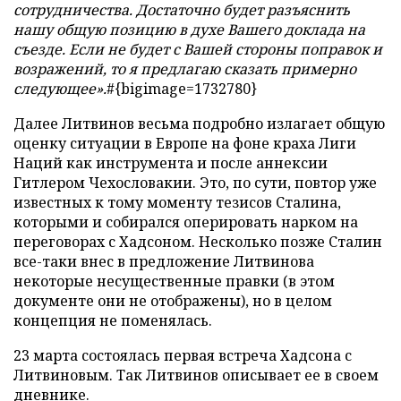
сотрудничества. Достаточно будет разъяснить
нашу общую позицию в духе Вашего доклада на
съезде. Если не будет с Вашей стороны поправок и
возражений, то я предлагаю сказать примерно
следующее».
#{bigimage=1732780}
Далее Литвинов весьма подробно излагает общую
оценку ситуации в Европе на фоне краха Лиги
Наций как инструмента и после аннексии
Гитлером Чехословакии. Это, по сути, повтор уже
известных к тому моменту тезисов Сталина,
которыми и собирался оперировать нарком на
переговорах с Хадсоном. Несколько позже Сталин
все-таки внес в предложение Литвинова
некоторые несущественные правки (в этом
документе они не отображены), но в целом
концепция не поменялась.
23 марта состоялась первая встреча Хадсона с
Литвиновым. Так Литвинов описывает ее в своем
дневнике.