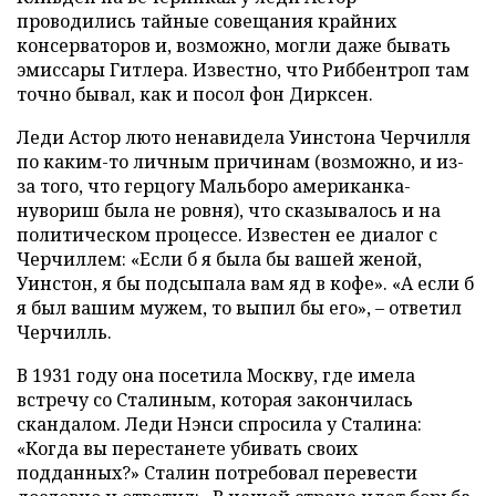
проводились тайные совещания крайних
консерваторов и, возможно, могли даже бывать
эмиссары Гитлера. Известно, что Риббентроп там
точно бывал, как и посол фон Дирксен.
Леди Астор люто ненавидела Уинстона Черчилля
по каким-то личным причинам (возможно, и из-
за того, что герцогу Мальборо американка-
нувориш была не ровня), что сказывалось и на
политическом процессе. Известен ее диалог с
Черчиллем: «Если б я была бы вашей женой,
Уинстон, я бы подсыпала вам яд в кофе». «А если б
я был вашим мужем, то выпил бы его», – ответил
Черчилль.
В 1931 году она посетила Москву, где имела
встречу со Сталиным, которая закончилась
скандалом. Леди Нэнси спросила у Сталина:
«Когда вы перестанете убивать своих
подданных?» Сталин потребовал перевести