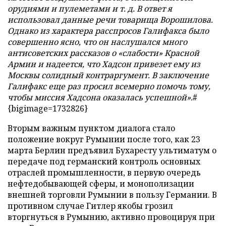
орудиями и пулеметами и т. д. В ответ я
использовал данные речи товарища Ворошилова.
Однако из характера расспросов Галифакса было
совершенно ясно, что он наслушался много
антисоветских рассказов о «слабости» Красной
Армии и надеется, что Хадсон привезет ему из
Москвы солидный контраргумент. В заключение
Галифакс еще раз просил всемерно помочь тому,
чтобы миссия Хадсона оказалась успешной».
#
{bigimage=1732826}
Вторым важным пунктом диалога стало
положение вокруг Румынии после того, как 23
марта Берлин предъявил Бухаресту ультиматум о
передаче под германский контроль основных
отраслей промышленности, в первую очередь
нефтедобывающей сферы, и монополизации
внешней торговли Румынии в пользу Германии. В
противном случае Гитлер якобы грозил
вторгнуться в Румынию, активно провоцируя при