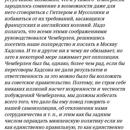
зародилось сомнение в возможности даже для
него сговориться с Гитлером и Муссолини и
избавиться от их требований, касающихся
французских и английских колоний. Надо
полагать, что всеми этими соображениями
руководствовался Чемберлен, решившись
посетить наше полпредство и послать в Москву
Хадсона. И то и другое ни к чему не обязывает, но
зато в некоторой мере зажимает рот оппозиции.
Чемберлен был бы, однако, более чем рад, если бы
переговоры Хадсона не дали результатов и
ответственность за это можно было бы возложить
на советское правительство. Поэтому, не строя себе
никаких иллюзий насчет искренности и честности
побуждений Чемберлена, мы должны избегать
всего того, что дало бы ему повод говорить о
нашей самоизоляции, об отклонении нами
сотрудничества и т. п., и этим как бы задним
числом оправдать мюнхенскую политику если не
как единственно правильную, то как единственно