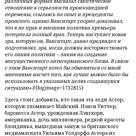
различных формах высказал скептическое
отношение к серьезности произошедшей
перемены, ссылаясь на опыт и прецеденты
прошлого, однако Ванситарт упорно доказывал,
что я не прав и внешняя политика премьера
потерпела полный крах. Теперь наступает новая
эра, которую он, Ванситарт, давно предвидел и
подготовлял, эра, когда должна восторжествовать
его линия политики – линия на создание
могущественного антигерманского блока. В связи
с этим Ванситарт хотел бы обменяться со мной
мнениями насчет того, как лучше можно было бы
использовать в указанных целях создавшуюся
ситуацию».
#{bigimage=1732815}
Здесь стоит добавить, кто такая эта леди Астор,
которую упоминает Майский. Нэнси Уитчер,
баронесса Астор, урожденная Лэнгхорн,
американка, дочь миллионера, редкой красоты
блондинка, вышедшая замуж за британского
медиамагната Уильяма Уолдорфа Астора из