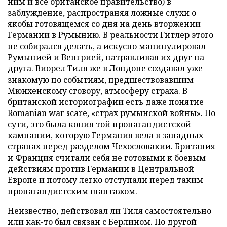
ним и все британское правительство) в
заблуждение, распространяя ложные слухи о
якобы готовящемся со дня на день вторжении
Германии в Румынию. В реальности Гитлер этого
не собирался делать, а искусно манипулировал
Румынией и Венгрией, натравливая их друг на
друга. Виорел Тиля же в Лондоне создавал уже
знакомую по событиям, предшествовавшим
Мюнхенскому сговору, атмосферу страха. В
британской историографии есть даже понятие
Romanian war scare, «страх румынской войны». По
сути, это была копия той пропагандистской
кампании, которую Германия вела в западных
странах перед разделом Чехословакии. Британия
и Франция считали себя не готовыми к боевым
действиям против Германии в Центральной
Европе и потому легко отступали перед таким
пропагандистским шантажом.
Неизвестно, действовал ли Тиля самостоятельно
или как-то был связан с Берлином. По другой