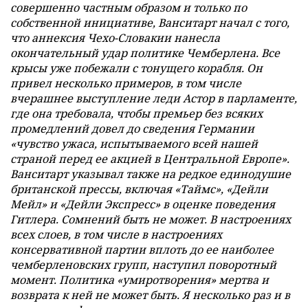
совершенно частным образом и только по
собственной инициативе, Ванситарт начал с того,
что аннексия Чехо-Словакии нанесла
окончательный удар политике Чемберлена. Все
крысы уже побежали с тонущего корабля. Он
привел несколько примеров, в том числе
вчерашнее выступление леди Астор в парламенте,
где она требовала, чтобы премьер без всяких
промедлений довел до сведения Германии
«чувство ужаса, испытываемого всей нашей
страной перед ее акцией в Центральной Европе».
Ванситарт указывал также на редкое единодушие
британской прессы, включая «Таймс», «Дейли
Мейл» и «Дейли Экспресс» в оценке поведения
Гитлера. Сомнений быть не может. В настроениях
всех слоев, в том числе в настроениях
консервативной партии вплоть до ее наиболее
чемберленовских групп, наступил поворотный
момент. Политика «умиротворения» мертва и
возврата к ней не может быть. Я несколько раз и в