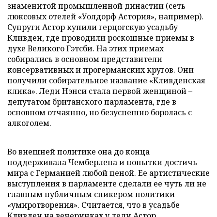
знаменитой промышленной династии (сеть
люксовых отелей «Уолдорф Астория», например).
Супруги Астор купили герцогскую усадьбу
Кливден, где проводили роскошные приемы в
духе Великого Гэтсби. На этих приемах
собирались в основном представители
консервативных и прогерманских кругов. Они
получили собирательное название «Кливденская
клика». Леди Нэнси стала первой женщиной –
депутатом британского парламента, где в
основном отчаянно, но безуспешно боролась с
алкоголем.
Во внешней политике она до конца
поддерживала Чемберлена и попытки достичь
мира с Германией любой ценой. Ее артистические
выступления в парламенте сделали ее чуть ли не
главным публичным спикером политики
«умиротворения». Считается, что в усадьбе
Кливден на вечеринках у леди Астор