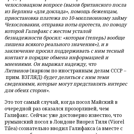
чехословацком вопросе (вызов британского посла
из Берлина «для доклада», помощь беженцам,
приостановка платежа по 10-миллионному займу
Чехословакии, отправка ноты-протеста, по поводу
которой Галифакс с жестом усталой
безнадежности бросил: «которая (теперь) вообще
лишена всякого реального значения»), и в
заключение просил поддерживать с ним тесный
контакт в порядке обмена информацией и
мнениями. Он выражал надежду, что
Литвинов
(нарком по иностранным делам СССР –
прим. ВЗГЛЯД)
будет делиться с ним теми
сведениями, которые могут представлять интерес
для обеих сторон».
Это тот самый случай, когда посол Майский в
очередной раз оказался прозорливей, чем
Галифакс. Сейчас уже достоверно известно, что
румынский посол в Лондоне Виорел Тиля (Viorel
Tilea) сознательно вводил Галифакса (а вместе с