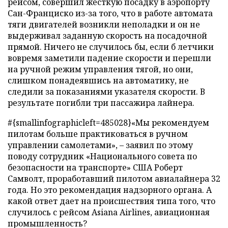
рейсом, совершил жесткую посадку в аэропорту
Сан-Франциско из-за того, что в работе автомата
тяги двигателей возникли неполадки и он не
выдерживал заданную скорость на посадочной
прямой. Ничего не случилось бы, если б летчики
вовремя заметили падение скорости и перешли
на ручной режим управления тягой, но они,
слишком понадеявшись на автоматику, не
следили за показаниями указателя скорости. В
результате погибли три пассажира лайнера.
#{smallinfographicleft=485028}«Мы рекомендуем
пилотам больше практиковаться в ручном
управлении самолетами», – заявил по этому
поводу сотрудник «Национального совета по
безопасности на транспорте» США Роберт
Самволт, проработавший пилотом авиалайнера 32
года. Но это рекомендация надзорного органа. А
какой ответ дает на происшествия типа того, что
случилось с рейсом Asiana Airlines, авиационная
промышленность?