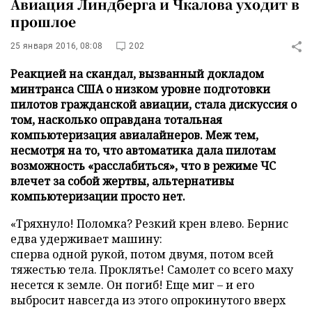
Авиация Линдберга и Чкалова уходит в
прошлое
25 января 2016, 08:08
202
Реакцией на скандал, вызванный докладом
минтранса США о низком уровне подготовки
пилотов гражданской авиации, стала дискуссия о
том, насколько оправдана тотальная
компьютеризация авиалайнеров. Меж тем,
несмотря на то, что автоматика дала пилотам
возможность «расслабиться», что в режиме ЧС
влечет за собой жертвы, альтернативы
компьютеризации просто нет.
«Тряхнуло! Поломка? Резкий крен влево. Бернис
едва удерживает машину:
сперва одной рукой, потом двумя, потом всей
тяжестью тела. Проклятье! Самолет со всего маху
несется к земле. Он погиб! Еще миг – и его
выбросит навсегда из этого опрокинутого вверх