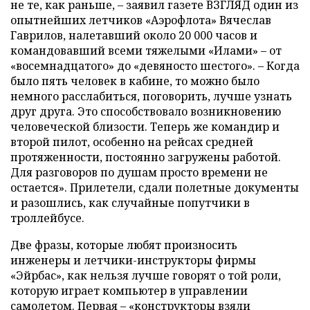
не те, как раньше, – заявил газете ВЗГЛЯД один из
опытнейших летчиков «Аэрофлота» Вячеслав
Гаврилов, налетавший около 20 000 часов и
командовавший всеми тяжелыми «Илами» – от
«восемнадцатого» до «девяносто шестого». – Когда
было пять человек в кабине, то можно было
немного расслабиться, поговорить, лучше узнать
друг друга. Это способствовало возникновению
человеческой близости. Теперь же командир и
второй пилот, особенно на рейсах средней
протяженности, постоянно загружены работой.
Для разговоров по душам просто времени не
остается». Прилетели, сдали полетные документы
и разошлись, как случайные попутчики в
троллейбусе.
Две фразы, которые любят произносить
инженеры и летчики-инструкторы фирмы
«Эйрбас», как нельзя лучше говорят о той роли,
которую играет компьютер в управлении
самолетом. Первая – «конструкторы взяли