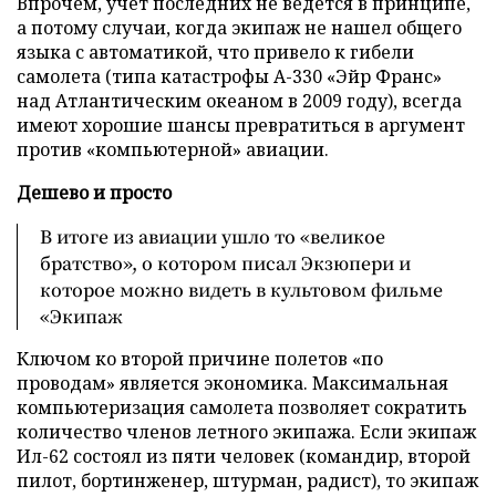
Впрочем, учет последних не ведется в принципе,
а потому случаи, когда экипаж не нашел общего
языка с автоматикой, что привело к гибели
самолета (типа катастрофы А-330 «Эйр Франс»
над Атлантическим океаном в 2009 году), всегда
имеют хорошие шансы превратиться в аргумент
против «компьютерной» авиации.
Дешево и просто
В итоге из авиации ушло то «великое
братство», о котором писал Экзюпери и
которое можно видеть в культовом фильме
«Экипаж
Ключом ко второй причине полетов «по
проводам» является экономика. Максимальная
компьютеризация самолета позволяет сократить
количество членов летного экипажа. Если экипаж
Ил-62 состоял из пяти человек (командир, второй
пилот, бортинженер, штурман, радист), то экипаж