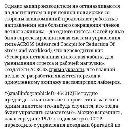
Однако авиапроизводители не останавливаются
на достигнутом и при полной поддержке со
стороны авиакомпаний продолжают работать в
направлении еще большего сокращения членов
летного экипажа – до одного пилота. С этой целью
была спроектирована новая система управления
типа ACROSS (Advanced Cockpit for Reduction Of
Stress and Workload), что переводится как
«Усовершенствованная пилотская кабина для
уменьшения стресса и рабочей нагрузки».
Создатели ACROSS
прямо указали
, что главной
целью ее разработки является переход к
одночленному экипажу пассажирских лайнеров.
#{smallinfographicleft=464012}Нетрудно
предвидеть панические вопросы типа: «а если с
одним пилотом что-нибудь случится, кто тогда
будет управлять самолетом?». Можно вспомнить,
как в середине 1970-х годов метро в СССР
переходило с управления поездами бригадой из