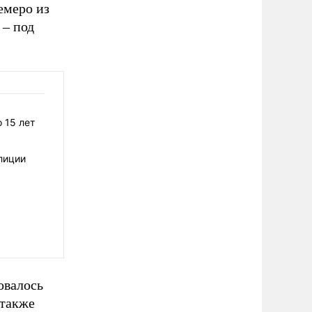
емеро из
 – под
 15 лет
лиции
овалось
 также