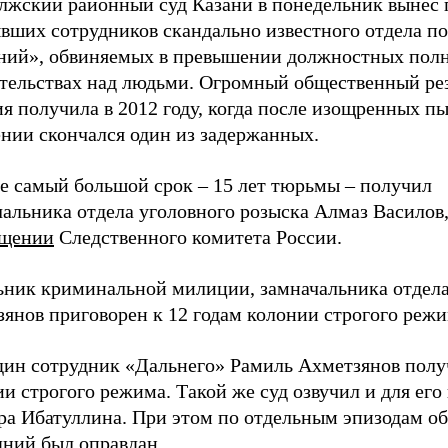
лжский районный суд Казани в понедельник вынес
ывших сотрудников скандально известного отдела п
ний», обвиняемых в превышении должностных пол
ательствах над людьми. Огромный общественный ре
я получила в 2012 году, когда после изощренных пы
ении скончался один из задержанных.
ге самый большой срок – 15 лет тюрьмы – получил
альника отдела уголовного розыска Алмаз Василов,
бщении
Следственного комитета России.
ьник криминальной милиции, замначальника отдел
янов приговорен к 12 годам колонии строгого режи
дин сотрудник «Дальнего» Рамиль Ахметзянов полу
и строгого режима. Такой же суд озвучил и для его
ра Ибатуллина. При этом по отдельным эпизодам о
дний был оправдан.