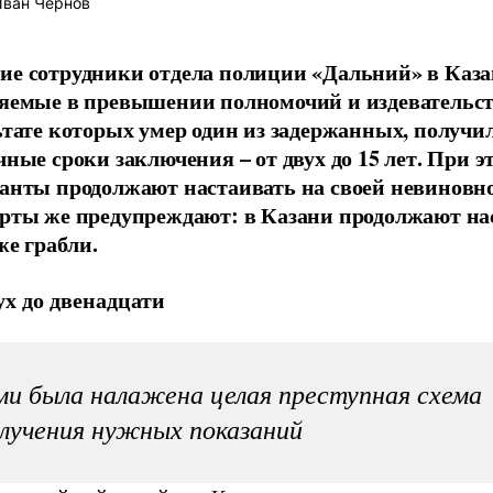
ван Чернов
е сотрудники отдела полиции «Дальний» в Каза
яемые в превышении полномочий и издевательст
ьтате которых умер один из задержанных, получи
чные сроки заключения – от двух до 15 лет. При э
анты продолжают настаивать на своей невиновно
рты же предупреждают: в Казани продолжают на
же грабли.
ух до двенадцати
и была налажена целая преступная схема
лучения нужных показаний