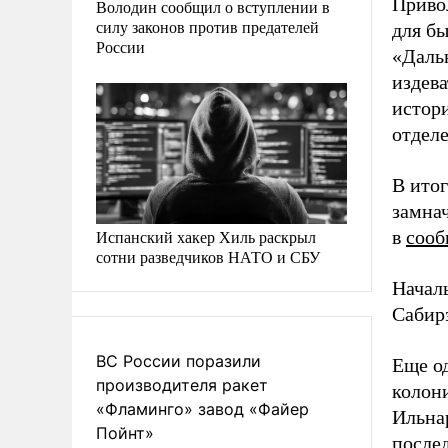
Приво
Володин сообщил о вступлении в
силу законов против предателей
для б
России
«Даль
издев
истори
отдел
В ито
замнач
Испанский хакер Хиль раскрыл
в
соо
сотни разведчиков НАТО и СБУ
Начал
Сабирз
ВС России поразили
Еще о
производителя ракет
колони
«Фламинго» завод «Файер
Ильна
Пойнт»
после