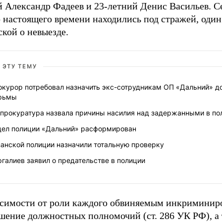
й Александр Фадеев и 23-летний Денис Васильев. С
 настоящего времени находились под стражей, один
кой о невыезде.
 ЭТУ ТЕМУ
курор потребовал назначить экс-сотрудникам ОП «Дальний» до
рьмы
нпрокуратура назвала причины насилия над задержанными в по
дел полиции «Дальний» расформирован
занской полиции назначили тотальную проверку
галиев заявил о предательстве в полиции
исимости от роли каждого обвиняемым инкриминир
шение должностных полномочий (ст. 286 УК РФ), а