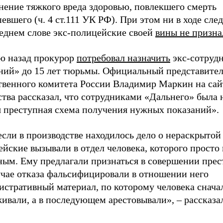
нение тяжкого вреда здоровью, повлекшего смерть
евшего (ч. 4 ст.111 УК РФ). При этом ни в ходе след
леднем слове экс-полицейские своей
вины не призна
ю назад прокурор
потребовал назначить
экс-сотруд
ний» до 15 лет тюрьмы. Официальный представите
твенного комитета России Владимир Маркин на сай
ства рассказал, что сотрудниками «Дальнего» была
я преступная схема получения нужных показаний».
если в производстве находилось дело о нераскрытой
йские вызывали в отдел человека, которого просто
ным. Ему предлагали признаться в совершении прес
учае отказа фальсифицировали в отношении него
истративный материал, по которому человека снача
ивали, а в последующем арестовывали», – рассказал