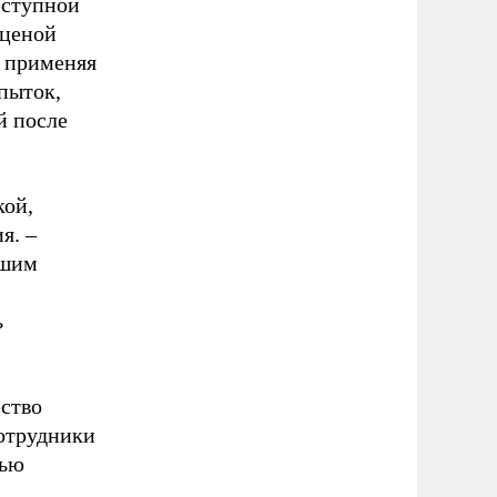
еступной
 ценой
е применяя
пыток,
й после
кой,
я. –
вшим
ь
ство
сотрудники
лью