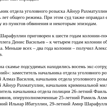
ьник отдела уголовного розыска Айнур Рахматулли
 лет общего режима. При этом суд также оправдал 
у из пунктов обвинения и некоторым эпизодам.
Шарафуллин приговорен к шести годам колонии-по
ллега Денис Васильев – к четырем годам колонии о
а. Меньше всех – два года колонии – получил Алек
в.
 на скамье подсудимых находились восемь экс-сотр
ий»: заместитель начальника отдела уголовного ро
 Алмаз Василов, начальник отдела уголовного розы
й Айнур Рахматуллин, начальник криминальной ми
титель начальника отдела полиции 26-летний Фаиль
зянов, оперуполномоченные 25-летний Рамиль Ахме
тний Ильнар Ибатуллин, 29-летний Амир Шарафулли