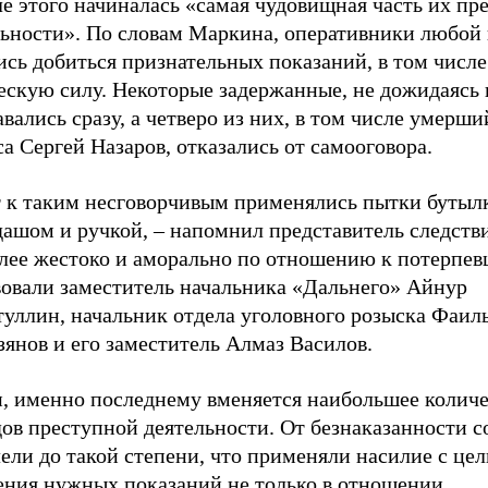
е этого начиналась «самая чудовищная часть их пр
льности». По словам Маркина, оперативники любой
ись добиться признательных показаний, в том числ
ескую силу. Некоторые задержанные, не дожидаясь 
вались сразу, а четверо из них, в том числе умерши
а Сергей Назаров, отказались от самооговора.
т к таким несговорчивым применялись пытки бутыл
ашом и ручкой, – напомнил представитель следстви
лее жестоко и аморально по отношению к потерпе
вовали заместитель начальника «Дальнего» Айнур
туллин, начальник отдела уголовного розыска Фаил
янов и его заместитель Алмаз Василов.
и, именно последнему вменяется наибольшее количе
дов преступной деятельности. От безнаказанности 
ели до такой степени, что применяли насилие с це
ения нужных показаний не только в отношении