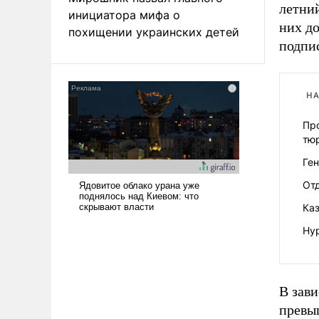
летни
инициатора мифа о
них до
похищении украинских детей
подпис
НА
Про
тю
Ге
От
Ка
Нур
В зав
превы