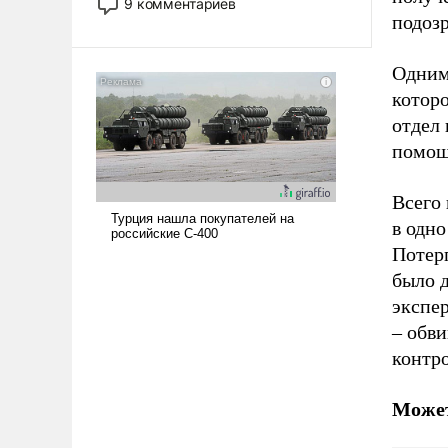
9 комментариев
человеку – быть мужественным и
подоз
твердым под ударами судьбы, брать
на себя ответственность, помогать
Одним
слабым, идти вперед и
котор
адаптироваться.
отдел 
помощ
Всего 
в одно
Потер
было д
экспер
– обв
контр
Может