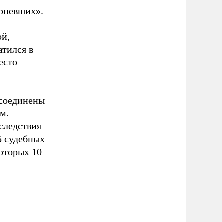
ерпевших».
ой,
атился в
есто
 соединены
м.
следствия
5 судебных
которых 10