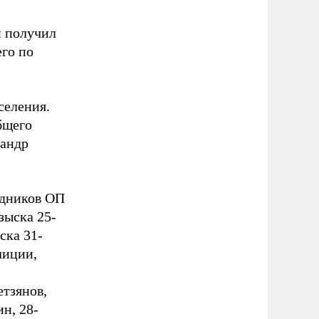
н получил
его по
селения.
бщего
сандр
удников ОП
зыска 25-
ска 31-
лиции,
тзянов,
н, 28-