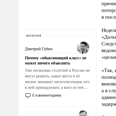
причи
потерп
в пос
Недел
МНЕНИЯ
«Даль
Следс
Дмитрий Губин
ведом
«цела
Почему «объясняющий класс» не
может ничего объяснить
«Так, 
Уже несколько столетий в России не
могут решить, какое место в её
полице
жизни занимает интеллигенция, кто
винов
к ней принадлежит, а кого из неё
а в сл
исключили с правом
0 комментариев
админ
восстановления и без оного. И чем
задерж
она отличается от просто
образованных людей. Иногда
казалось, что эти вопросы решены