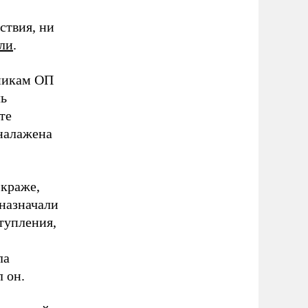
ствия, ни
ли
.
никам ОП
ль
те
 налажена
 краже,
 назначали
тупления,
ла
 он.