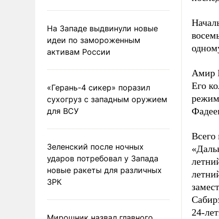
Начал
На Западе выдвинули новые
восемь
идеи по замороженным
одном
активам России
Амир 
Его ко
«Герань-4 сикер» поразил
режим
сухогруз с западным оружием
Фадее
для ВСУ
Всего
Зеленский после ночных
«Дальн
ударов потребовал у Запада
летний
новые ракеты для различных
летни
ЗРК
замес
Сабир
24-ле
Мирошник назвал главного