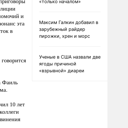
 приговоры
«только началом»
олиции
номочий и
Максим Галкин добавил в
зонанс эта
зарубежный райдер
ток в
пирожки, хрен и морс
Ученые в США назвали две
 говорится
ягоды причиной
«взрывной» диареи
а Фаиль
ма.
чил 10 лет
 коллеги
бвинения