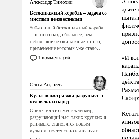
А посл
Александр Тимохин
раз и навсегда, но – нет, не решены.
деяте
Безэкипажный корабль – задача со
пытал
многими неизвестными
физич
500-тонный безэкипажный корабль
призна
– нечто гораздо большее, чем
допрос
небольшие безэкипажные катера,
применение которых уже стало
обыденностью. Задача по созданию
«И во
1 комментарий
такого корабля очень сложна и
каранд
амбициозна. Однако и ее
Наибо
реализация радикально поднимет
дейст
наши боевые возможности.
Ольга Андреева
Рахма
Культ психотравмы разрушает и
Сабирз
человека, и народ
Обиды на этот жестокий мир,
Кстат
разрушающий нас, таких хрупких и
эпизо
ранимых, становятся новым
обнагл
культом, постепенно вытесняя и
получ
отменяя традиционное требование к