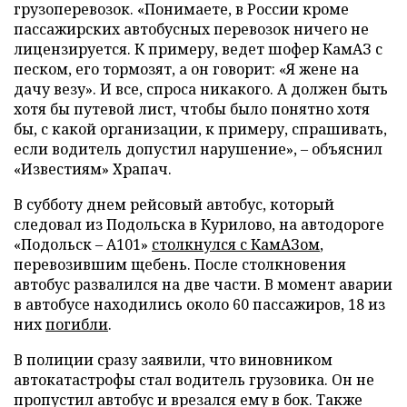
грузоперевозок. «Понимаете, в России кроме
пассажирских автобусных перевозок ничего не
лицензируется. К примеру, ведет шофер КамАЗ с
песком, его тормозят, а он говорит: «Я жене на
дачу везу». И все, спроса никакого. А должен быть
хотя бы путевой лист, чтобы было понятно хотя
бы, с какой организации, к примеру, спрашивать,
если водитель допустил нарушение», – объяснил
«Известиям» Храпач.
В субботу днем рейсовый автобус, который
следовал из Подольска в Курилово, на автодороге
«Подольск – А101»
столкнулся с КамАЗом
,
перевозившим щебень. После столкновения
автобус развалился на две части. В момент аварии
в автобусе находились около 60 пассажиров, 18 из
них
погибли
.
В полиции сразу заявили, что виновником
автокатастрофы стал водитель грузовика. Он не
пропустил автобус и врезался ему в бок. Также