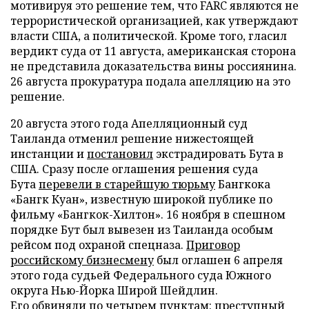
мотивируя это решение тем, что FARC являются не
террористической организацией, как утверждают
власти США, а политической. Кроме того, гласил
вердикт суда от 11 августа, американская сторона
не представила доказательства вины россиянина.
26 августа прокуратура подала апелляцию на это
решение.
20 августа этого года Апелляционный суд
Таиланда отменил решение нижестоящей
инстанции и
постановил
экстрадировать Бута в
США. Сразу после оглашения решения суда
Бута
перевели в старейшую тюрьму
Бангкока
«Бангк Куан», известную широкой публике по
фильму «Бангкок-Хилтон». 16 ноября в спешном
порядке Бут был вывезен из Таиланда особым
рейсом под охраной спецназа.
Приговор
российскому бизнесмену
был оглашен 6 апреля
этого года судьей Федерального суда Южного
округа Нью-Йорка Широй Шейдлин.
Его
обвиняли
по четырем пунктам: преступный