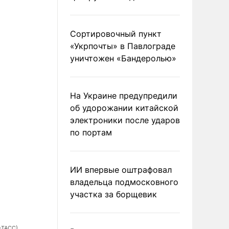
Сортировочный пункт
«Укрпочты» в Павлограде
уничтожен «Бандеролью»
На Украине предупредили
об удорожании китайской
электроники после ударов
по портам
ИИ впервые оштрафовал
владельца подмосковного
участка за борщевик
После более двух лет содержания в таиландской тюрьме Бута в аэ
-ТАСС)
кортеж (фото: Reuters)