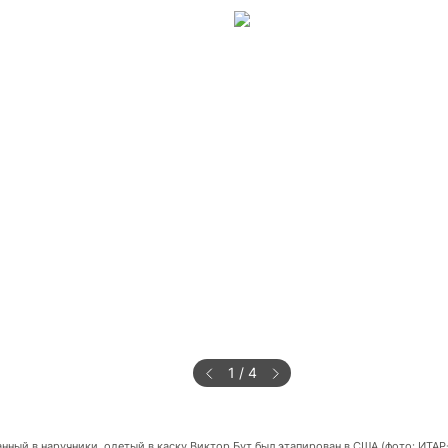
1
/
4
нный в наручники, одетый в каску Виктор Бут был этапирован в США (фото: ИТАР