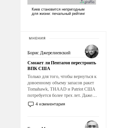
МНЕНИЯ
Борис Джерелиевский
Сможет ли Пентагон перестроить
ВПК США
Только для того, чтобы вернуться к
довоенному объему запасов ракет
Tomahawk, THAAD и Patriot США
потребуется более трех лет. Даже
небольшая война с Ираном
4 комментария
опустошила американские
арсеналы. Сложившаяся ситуация
означает многолетний период
уязвимости США, например, перед