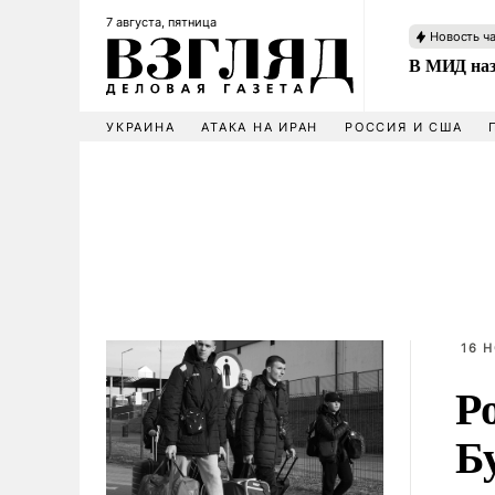
7 августа, пятница
Новость ч
В МИД наз
УКРАИНА
АТАКА НА ИРАН
РОССИЯ И США
16 Н
Р
Б