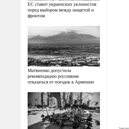
ЕС ставит украинских уклонистов
перед выбором между нищетой и
фронтом
Матвиенко допустила
рекомендацию россиянам
отказаться от поездок в Армению
Бута этапируют в США, пришла и его жена Алла Бут (фото: Reuters)
Закова