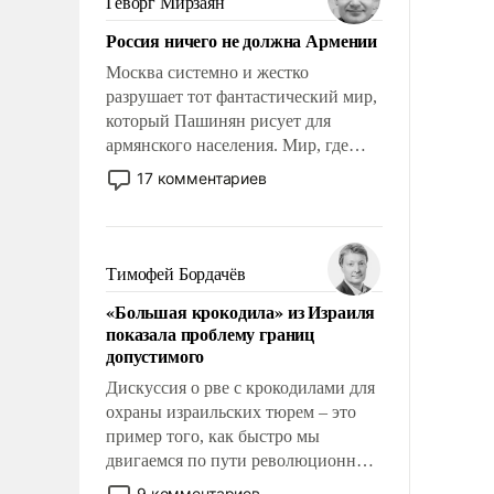
Геворг Мирзаян
Китаем.
Россия ничего не должна Армении
Москва системно и жестко
разрушает тот фантастический мир,
который Пашинян рисует для
армянского населения. Мир, где
политические прожекты будут
17 комментариев
безусловно оплачиваться за счет
российских налогоплательщиков и
где Еревану за свои поступки не
нужно отвечать.
Тимофей Бордачёв
«Большая крокодила» из Израиля
показала проблему границ
допустимого
Дискуссия о рве с крокодилами для
охраны израильских тюрем – это
пример того, как быстро мы
двигаемся по пути революционных
изменений. То, что несколько лет
9 комментариев