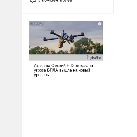
назад было образом для
псевдонаучной фантастики, стало
всерьез обсуждаемой идеей.