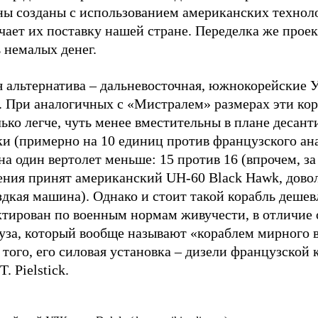
ны созданы с использованием американских техноло
ает их поставку нашей стране. Переделка же проек
 немалых денег.
я альтернатива – дальневосточная, южнокорейские 
. При аналогичных с «Мистралем» размерах эти ко
ько легче, чуть менее вместительны в плане десан
и (примерно на 10 единиц против французского ана
на один вертолет меньше: 15 против 16 (впрочем, з
ения принят американский UH-60 Black Hawk, дово
дкая машина). Однако и стоит такой корабль дешев
ктирован по военным нормам живучести, в отличие 
уза, который вообще называют «кораблем мирного 
того, его силовая установка – дизели французской
T. Pielstick.