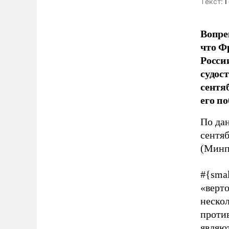
Tекст:
Г
Вопре
что Ф
Росси
судос
сентя
его п
По да
сентя
(Минп
#{sma
«верт
нескол
проти
являю