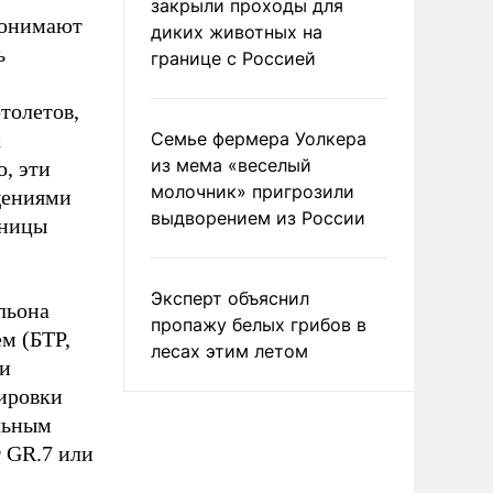
закрыли проходы для
 понимают
диких животных на
ь
границе с Россией
толетов,
к
Семье фермера Уолкера
из мема «веселый
о, эти
молочник» пригрозили
щениями
выдворением из России
иницы
Эксперт объяснил
льона
пропажу белых грибов в
м (БТР,
лесах этим летом
ки
ировки
льным
r GR.7 или