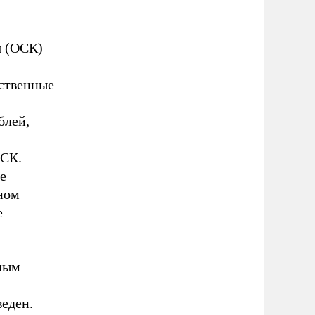
я (ОСК)
ственные
блей,
ОСК.
е
ном
е
нным
веден.