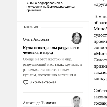
«друг
Тем н
обрат
МНЕНИЯ
Миноб
судос
Ольга Андреева
проек
Культ психотравмы разрушает и
сопос
человека, и народ
«Мистр
Обиды на этот жестокий мир,
Судос
разрушающий нас, таких хрупких и
призн
ранимых, становятся новым
заказе
культом, постепенно вытесняя и
конку
отменяя традиционное требование к
8 комментариев
человеку – быть мужественным и
Собст
твердым под ударами судьбы, брать
на себя ответственность, помогать
закона
слабым, идти вперед и
госзак
Александр Тимохин
адаптироваться.