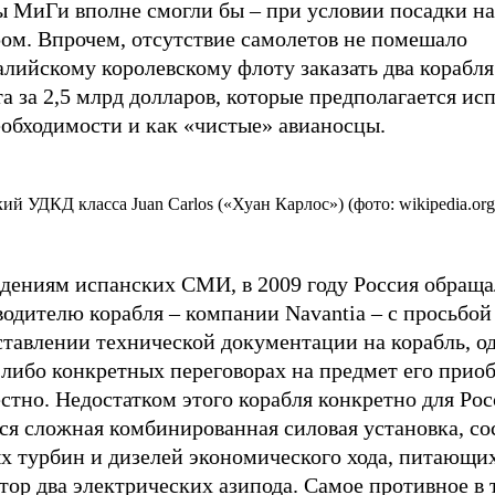
ы МиГи вполне смогли бы – при условии посадки на
ром. Впрочем, отсутствие самолетов не помешало
лийскому королевскому флоту заказать два корабля
а за 2,5 млрд долларов, которые предполагается ис
еобходимости и как «чистые» авианосцы.
ий УДКД класса Juan Carlos («Хуан Карлос») (фото: wikipedia.org
едениям испанских СМИ, в 2009 году Россия обраща
одителю корабля – компании Navantia – с просьбой
тавлении технической документации на корабль, од
-либо конкретных переговорах на предмет его прио
стно. Недостатком этого корабля конкретно для Ро
ся сложная комбинированная силовая установка, со
х турбин и дизелей экономического хода, питающих
тор два электрических азипода. Самое противное в 