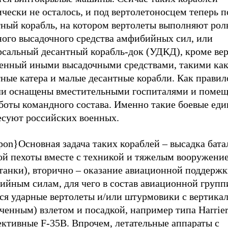
ически не осталось, и под вертолетоносцем теперь
тный корабль, на котором вертолеты выполняют рол
ного высадочного средства амфибийных сил, или
рсальный десантный корабль-док (УДКД), кроме вер
енный иными высадочными средствами, такими ка
ные катера и малые десантные корабли. Как правил
ли оснащены вместительными госпиталями и поме
аботы командного состава. Именно такие боевые ед
есуют российских военных.
on}Основная задача таких кораблей – высадка бата
ой пехоты вместе с техникой и тяжелым вооружение
танки), вторично – оказание авиационной поддерж
ийным силам, для чего в состав авиационной групп
тся ударные вертолеты и/или штурмовики с вертика
ченным) взлетом и посадкой, например типа Harrie
ективные F-35B. Впрочем, летательные аппараты с