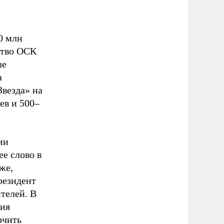
0 млн
ство ОСК
ne
а
Звезда» на
ев и 500–
ии
ее слово в
же,
резидент
телей. В
ция
рчить