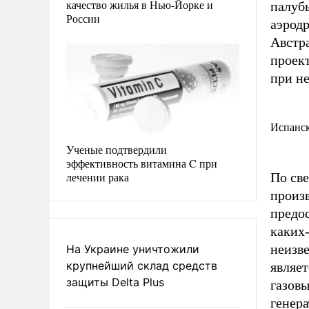
качество жилья в Нью-Йорке и
палуб
России
аэрод
Австра
проект
при н
Испанск
Ученые подтвердили
эффективность витамина C при
лечении рака
По св
произв
предос
каких
неизве
На Украине уничтожили
крупнейший склад средств
являет
защиты Delta Plus
газовы
генера