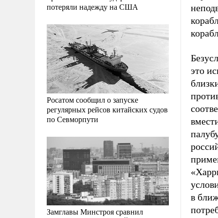
потеряли надежду на США
непод
корабл
корабл
Безусл
это ис
близк
против
Росатом сообщил о запуске
соотв
регулярных рейсов китайских судов
по Севморпути
вмест
палуб
росси
приме
«Харри
услови
в бли
потреб
Замглавы Минстроя сравнил