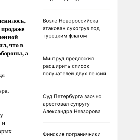
снилось,
Возле Новороссийска
 продаже
атакован сухогруз под
ненной
турецким флагом
л, что в
обороны, а
Минтруд предложил
расширить список
получателей двух пенсий
ца
и
ера.
Суд Петербурга заочно
арестовал супругу
Александра Невзорова
зу
 и
орых
Финские пограничники