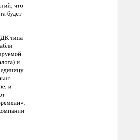
гий, что
та будет
УДК типа
рабли
тируемой
лога) и
а единицу
льно
ле, и
от
времени».
 компании