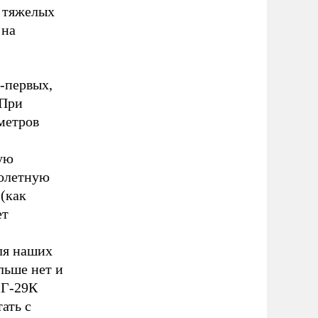
 тяжелых
 на
о-первых,
 При
метров
ую
полетную
(как
ет
ля наших
льше нет и
иГ-29К
ать с