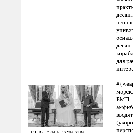
практ
десан
основ
униве
оснащ
десант
кораб
для р
интер
#{weap
морск
БМП, 
амфиб
вводя
(укоро
персп
Три исламских государства