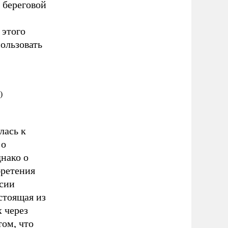
 береговой
 этого
пользовать
)
лась к
 о
нако о
бретения
ссии
стоящая из
 через
том, что