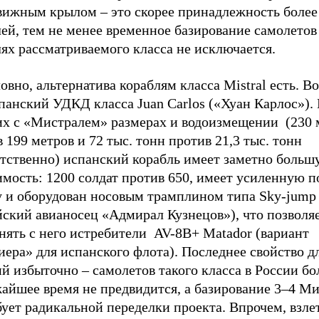
вижным крылом – это скорее принадлежность более
ей, тем не менее временное базирование самолетов
ях рассматриваемого класса не исключается.
овно, альтернатива кораблям класса Mistral есть. В
панский УДКД класса Juan Carlos («Хуан Карлос»).
их с «Мистралем» размерах и водоизмещении (230 
 199 метров и 72 тыс. тонн против 21,3 тыс. тонн
етственно) испанский корабль имеет заметно больш
имость: 1200 солдат против 650, имеет усиленную 
у и оборудован носовым трамплином типа Sky-jump 
йский авианосец «Адмирал Кузнецов»), что позволя
нять с него истребители AV-8B+ Matador (вариант
ера» для испанского флота). Последнее свойство д
й избыточно – самолетов такого класса в России бо
жайшее время не предвидится, а базирование 3–4 М
ует радикальной переделки проекта. Впрочем, взлет