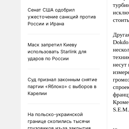
турби
Сенат США одобрил
исключ
ужесточение санкций против
стоить
России и Ирана
Друга
Dokdo
Маск запретил Киеву
нескол
использовать Starlink для
техник
ударов по России
несут 
измер
громоз
Суд признал законным снятие
партии «Яблоко» с выборов в
спрое
Карелии
франц
Кроме 
S.E.M.
На польско-украинской
границе скопились тысячи
грузовиков из-за закрытия