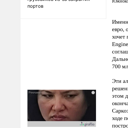
Южнокор
портов
Именн
евро,
хочет 
Engin
согла
Дальне
700 мл
Эти а
решени
этом д
оконча
Саркоз
ходе 
постро