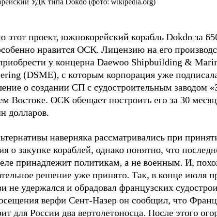
ейский УДК типа Dokdo (фото: wikipedia.org)
о этот проект, южнокорейский корабль Dokdo за 65
 особенно нравится ОСК. Лицензию на его производ
приобрести у концерна Daewoo Shipbuilding & Mari
eering (DSME), с которым корпорация уже подписал
шение о создании СП с судостроительным заводом «
м Востоке. ОСК обещает построить его за 30 месяц
н долларов.
льтернативы наверняка рассматривались при принят
я о закупке кораблей, однако понятно, что последн
еле принадлежит политикам, а не военным. И, похо
тельное решение уже принято. Так, в конце июля п
и не удержался и обрадовал французских судострои
посещения верфи Сент-Назер он сообщил, что Фран
ит для России два вертолетоносца. После этого ого