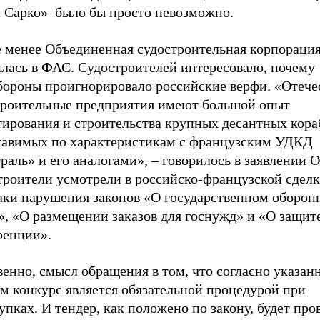
а Сарко» было бы просто невозможно.
е менее Объединенная судостроительная корпораци
илась в ФАС. Судостроителей интересовало, почему
ороны проигнорировало российские верфи. «Отече
троительные предприятия имеют большой опыт
тирования и строительства крупных десантных кора
тавимых по характеристикам с французским УДКД
аль» и его аналогами», – говорилось в заявлении 
троители усмотрели в российско-французской сделк
аки нарушения законов «О государственном оборон
», «О размещении заказов для госнужд» и «О защит
ренции».
венно, смысл обращения в том, что согласно указа
м конкурс является обязательной процедурой при
упках. И тендер, как положено по закону, будет про