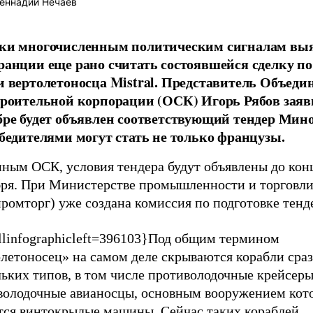
еннадий Нечаев
ки многочисленным политическим сигналам выя
ранции еще рано считать состоявшейся сделку по
и вертолетоносца Mistral. Представитель Объеди
троительной корпорации (ОСК) Игорь Рябов заяви
бре будет объявлен соответствующий тендер Мин
обедителями могут стать не только французы.
нным ОСК, условия тендера будут объявлены до кон
бря. При Министерстве промышленности и торговл
ромторг) уже создана комиссия по подготовке тенд
llinfographicleft=396103}Под общим термином
олетоносец» на самом деле скрываются корабли сра
ьких типов, в том числе противолодочные крейсеры
володочные авианосцы, основным вооружением кот
тся винтокрылые машины. Сейчас таких кораблей