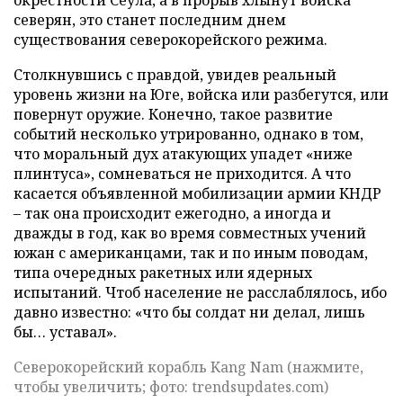
окрестности Сеула, а в прорыв хлынут войска
северян, это станет последним днем
существования северокорейского режима.
Столкнувшись с правдой, увидев реальный
уровень жизни на Юге, войска или разбегутся, или
повернут оружие. Конечно, такое развитие
событий несколько утрированно, однако в том,
что моральный дух атакующих упадет «ниже
плинтуса», сомневаться не приходится. А что
касается объявленной мобилизации армии КНДР
– так она происходит ежегодно, а иногда и
дважды в год, как во время совместных учений
южан с американцами, так и по иным поводам,
типа очередных ракетных или ядерных
испытаний. Чтоб население не расслаблялось, ибо
давно известно: «что бы солдат ни делал, лишь
бы… уставал».
Северокорейский корабль Kang Nam (нажмите,
чтобы увеличить; фото: trendsupdates.com)