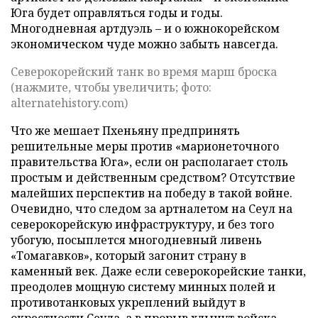
Юга будет оправляться годы и годы.
Многодневная артдуэль – и о южнокорейском
экономическом чуде можно забыть навсегда.
Северокорейский танк во время марш броска
(нажмите, чтобы увеличить; фото:
alternatehistory.com)
Что же мешает Пхеньяну предпринять
решительные меры против «марионеточного
правительства Юга», если он располагает столь
простым и действенным средством? Отсутствие
малейших перспектив на победу в такой войне.
Очевидно, что следом за артналетом на Сеул на
северокорейскую инфраструктуру, и без того
убогую, посыплется многодневный ливень
«Томагавков», который загонит страну в
каменный век. Даже если северокорейские танки,
преодолев мощную систему минных полей и
противотанковых укреплений выйдут в