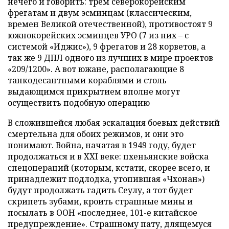
нечего и говорить: трем северокорейским
фрегатам и двум эсминцам (классическим,
времен Великой отечественной), противостоят 9
южнокорейских эсминцев УРО (7 из них – с
системой «Иджис»), 9 фрегатов и 28 корветов, а
так же 9 ДПЛ одного из лучших в мире проектов
«209/1200». А вот южане, располагающие 8
танкодесантными кораблями и столь
выдающимся прикрытием вполне могут
осуществить подобную операцию
В сложившейся любая эскалация боевых действий
смертельна для обоих режимов, и они это
понимают. Война, начатая в 1949 году, будет
продолжаться и в XXI веке: пхеньянские войска
спецопераций (которым, кстати, скорее всего, и
принадлежит подлодка, утопившая «Чхонан»)
будут продолжать гадить Сеулу, а тот будет
скрипеть зубами, кроить страшные мины и
посылать в ООН «последнее, 101-е китайское
предупреждение». Страшному пату, длящемуся