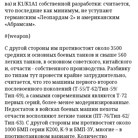
ва) и К1/К1А1 собственной разработки: считается,
что последние как минимум, не уступают
германским «Леопардам-2» и американским
«Абрамсам».
#{weapon}
С другой стороны им противостоят около 3500
средних и основных боевых танков и свыше 560
легких танков, в основном советского, китайского
и, отчасти - собственного производства. Разбивку
по типам тут провести крайне затруднительно,
считается, что это машины первого-второго
послевоенного поколений (Т-55/Т-62/Тип-59/
Тип-69), а самыми современными являются Т-72
первых серий, более-менее модернизированные.
Недостаток в войсках боевых машин пехоты
отчасти восполняют легкие танки (ПТ-76/Тип-62/
Тип-63). С другой стороны им противостоят около
1000 БМП серии К200, К-9 и БМП-3У, многие – в
противотанковом варианте. Количество