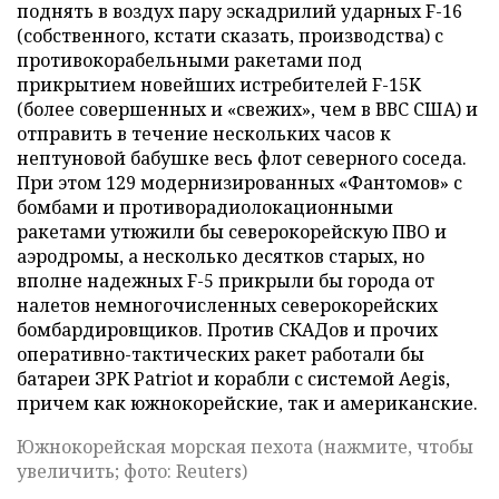
поднять в воздух пару эскадрилий ударных F-16
(собственного, кстати сказать, производства) с
противокорабельными ракетами под
прикрытием новейших истребителей F-15K
(более совершенных и «свежих», чем в ВВС США) и
отправить в течение нескольких часов к
нептуновой бабушке весь флот северного соседа.
При этом 129 модернизированных «Фантомов» с
бомбами и противорадиолокационными
ракетами утюжили бы северокорейскую ПВО и
аэродромы, а несколько десятков старых, но
вполне надежных F-5 прикрыли бы города от
налетов немногочисленных северокорейских
бомбардировщиков. Против СКАДов и прочих
оперативно-тактических ракет работали бы
батареи ЗРК Patriot и корабли с системой Aegis,
причем как южнокорейские, так и американские.
Южнокорейская морская пехота (нажмите, чтобы
увеличить; фото: Reuters)