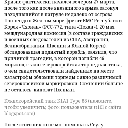
Кризис фактически начался вечером 27 марта,
после того как после внезапного
взрыва
затонул
находившийся в патруле недалеко от острова
Пэннендо в Желтом море фрегат ВМС Республики
Корея «Чхонан» (PCC-772, типа «Похан»). 20 мая
международная комиссия (в составе гражданских
и военных следователей из США, Австралии,
Великобритании, Швеции и Южной Кореи),
обследовавшая поднятый корабль,
заявила
, что
причиной трагедии, в которой погибли 46
моряков, стала северокорейская торпедная атака,
о чем свидетельствовали найденные на месте
катастрофы обломки торпеды с явно различимой
северокорейской маркировкой. Сомнений больше
не осталось: виноват Пхеньян.
Южнокорейский танк K1A1 Type 88 (нажмите,
чтобы увеличить; фото: пользователя tt10l с сайта
blogspot.com)
После этого никто не мог помешать Сеулу