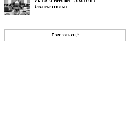
Як-130М готовят к охоте на
беспилотники
Показать ещё