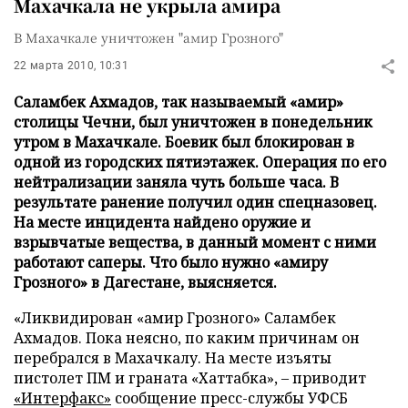
Махачкала не укрыла амира
В Махачкале уничтожен "амир Грозного"
22 марта 2010, 10:31
Саламбек Ахмадов, так называемый «амир»
столицы Чечни, был уничтожен в понедельник
утром в Махачкале. Боевик был блокирован в
одной из городских пятиэтажек. Операция по его
нейтрализации заняла чуть больше часа. В
результате ранение получил один спецназовец.
На месте инцидента найдено оружие и
взрывчатые вещества, в данный момент с ними
работают саперы. Что было нужно «амиру
Грозного» в Дагестане, выясняется.
«Ликвидирован «амир Грозного» Саламбек
Ахмадов. Пока неясно, по каким причинам он
перебрался в Махачкалу. На месте изъяты
пистолет ПМ и граната «Хаттабка», – приводит
«Интерфакс»
сообщение пресс-службы УФСБ