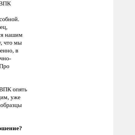
 ВПК
собной.
ец,
ся нашим
, что мы
енно, в
чно-
 Про
 ВПК опять
дим, уже
 образцы
ношение?