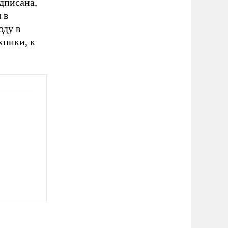
дписана,
 в
оду в
хники, к