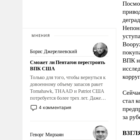
Посмо
привод
дегра
Непоня
уступ
МНЕНИЯ
Воору
Борис Джерелиевский
покупа
ВПК не
Сможет ли Пентагон перестроить
ВПК США
исслед
корру
Только для того, чтобы вернуться к
довоенному объему запасов ракет
Tomahawk, THAAD и Patriot США
Сейчас
потребуется более трех лет. Даже
стал к
небольшая война с Ираном
4 комментария
предп
опустошила американские
за ру
арсеналы. Сложившаяся ситуация
означает многолетний период
ВЗГЛЯ
уязвимости США, например, перед
Геворг Мирзаян
Китаем.