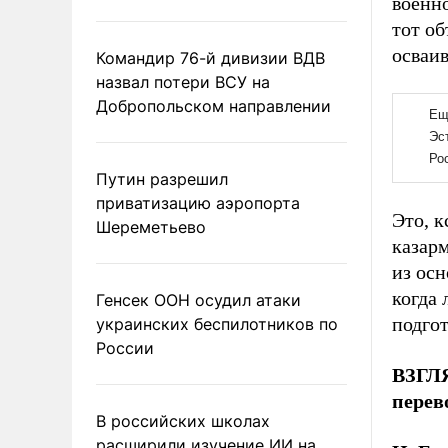
военно
тот о
осваив
Командир 76-й дивизии ВДВ
назвал потери ВСУ на
Добропольском направлении
Путин разрешил
приватизацию аэропорта
Это, к
Шереметьево
казарм
из ос
когда 
Генсек ООН осудил атаки
подгот
украинских беспилотников по
России
ВЗГЛЯ
перев
В российских школах
расширили изучение ИИ на