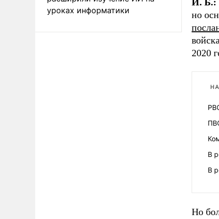
И. Б.:
уроках информатики
но осн
посла
войск
2020 г
НА
РВ
ПВО
Ко
В р
В р
Но бол