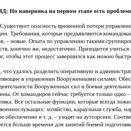
Д: Но наверняка на первом этапе есть проблем
Существует опасность временной потери управлени
ции. Требования, которые предъявляются командова
ов, – новые. Опыта по управлению такими группиро
ств, конечно же, недостаточно. Приходится учиться 
г, чтобы этот процесс завершился как можно быстр
, что удалось разделить оперативную и администр
вляющие в управлении Вооруженными силами. Обе
деятельности Вооруженных сил и боевая деятельно
ены. От командиров сейчас требуется только одно –
овка. Все остальные функции, которые всегда ложи
военнослужащих: хозяйство, караульная служба, на
е обеспечение и т. д. – уходят на аутсорсинг. Соотв
ется больше времени для занятий боевой подготовк