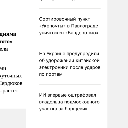
и
Сортировочный пункт
«Укрпочты» в Павлограде
кциями
уничтожен «Бандеролью»
того»
еля
На Украине предупредили
об удорожании китайской
электроники после ударов
ыми
по портам
жуточных
 Сердюков
ырастет
ИИ впервые оштрафовал
владельца подмосковного
участка за борщевик