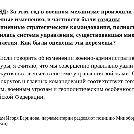
Д: За этот год в военном механизме произошли
мные изменения, в частности были
созданы
иненные стратегические командования, полнос
илась система управления, существовавшая мн
илетия. Как были оценены эти перемены?
Если говорить об изменении военно-администрати
туры, я считаю, что мы совершенно правильно ушли
жуточных звеньев в системе управления войсками. 
 округов и главных командований соответствует се
ям, военным угрозам и геополитическим особеннос
йской Федерации.
ам Игоря Баринова, парламентарии разделяют позицию Минобо
v.ru)