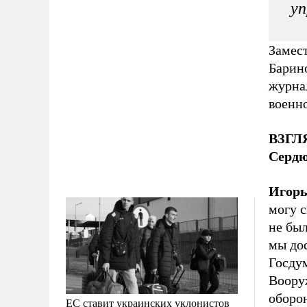
уп
Замес
Барино
журна
военно
ВЗГЛЯ
Сердю
Игорь
могу 
не был
мы дос
Госду
Воору
оборо
ЕС ставит украинских уклонистов