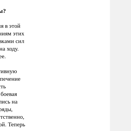
ы?
я в этой
ниям этих
вками сил
на ходу.
ее.
ативную
спечение
сть
 боевая
лись на
ряды,
етственно,
ой. Теперь