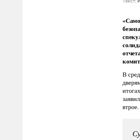
Tекст:
Р
«Само
безоп
спеку
солид
отчет
комит
В сре
дверя
итога
заявил
втрое.
Су