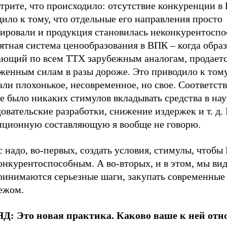
трите, что происходило: отсутствие конкуренции в
ило к тому, что отдельные его направления просто
дировали и продукция становилась неконкурентоспо
тная система ценообразования в ВПК – когда образ
ающий по всем ТТХ зарубежным аналогам, продает
женным силам в разы дороже. Это приводило к тому
ли плохонькое, несовременное, но свое. Соответств
 было никаких стимулов вкладывать средства в нау
овательские разработки, снижение издержек и т. д.
пционную составляющую я вообще не говорю.
 надо, во-первых, создать условия, стимулы, чтобы
онкурентоспособным. А во-вторых, и в этом, мы ви
ринимаются серьезные шаги, закупать современные
бежом.
Д: Это новая практика. Каково ваше к ней от