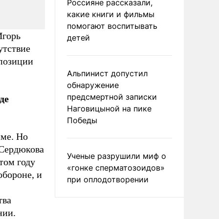
Россияне рассказали,
какие книги и фильмы
помогают воспитывать
Игорь
детей
утствие
 позиции
Альпинист допустил
обнаружение
предсмертной записки
де
Наговицыной на пике
Победы
ме. Но
 Сердюкова
Ученые разрушили миф о
том году
«гонке сперматозоидов»
обороне, и
при оплодотворении
тва
нии.