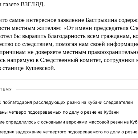
н газете ВЗГЛЯД.
что самое интересное заявление Бастрыкина содерж
ости местным жителям: «От имени председателя Сл
хотел бы выразить благодарность всем гражданам, 
ество со следствием, помогая нам своей информацие
причинам не доверяете местным правоохранительн
сь напрямую в Следственный комитет, сотрудники к
в станице Кущевской.
 ТЕМУ
К поблагодарил расследующих резню на Кубани следователей
аны четверо подозреваемых по делу о резне на Кубани
ие определилось с основными версиями массовой резни на Куб
вердил задержание четвертого подозреваемого по делу о резне