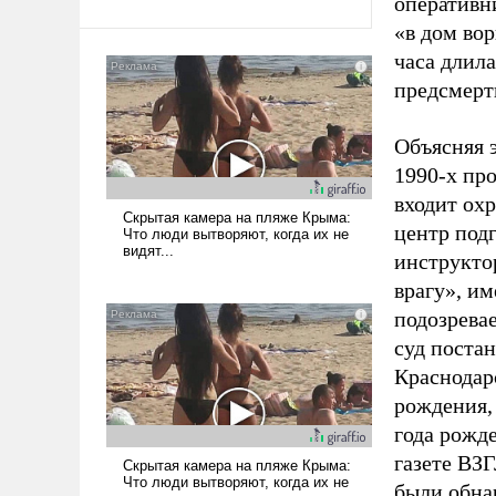
оперативни
«в дом во
часа длил
предсмерт
Объясняя 
1990-х пр
входит ох
центр под
инструкто
врагу», и
подозрева
суд постан
Краснодар
рождения, 
года рожд
газете ВЗГ
были обна