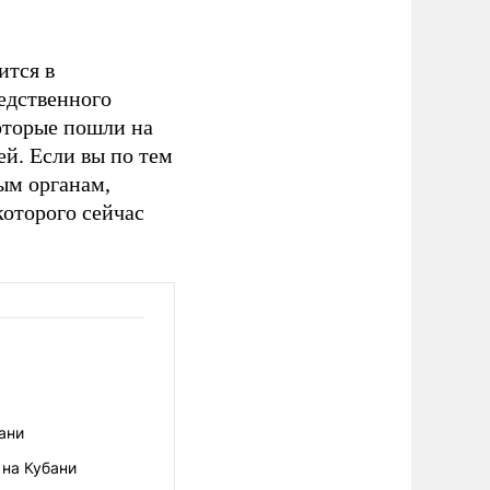
ится в
едственного
которые пошли на
й. Если вы по тем
ым органам,
оторого сейчас
ани
 на Кубани