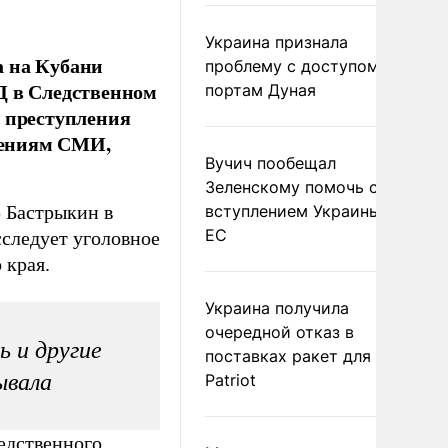
Украина признала
а на Кубани
проблему с доступом к
Д в Следственном
портам Дуная
у преступления
едениям СМИ,
Вучич пообещал
Зеленскому помочь со
 Бастрыкин в
вступлением Украины в
ЕС
сследует уголовное
 края.
Украина получила
очередной отказ в
ь и другие
поставках ракет для
ывала
Patriot
едственного