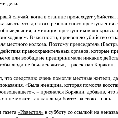
ми дела.
ервый случай, когда в станице происходят убийства
казывать, что до этого резонансного преступления 
добные деяния, а милиция преступников «покрывала
оисходящем. В частности, произошло убийство отца
еля местного колхоза. Поэтому председатель (Бастр
 действия правоохранительных органов, которые пр
ъеме или вообще не предпринимали никаких дейст
чтобы люди не боялись жить»,
–
рассказал Корякин.
л, что следствию очень помогли местные жители, д
 показания. «Была женщина, которая помогла восст
роизошедшего»,
–
признался Корякин, добавив, что 
 он не может, так как люди боятся за свою жизнь.
 газета
«Известия»
в субботу со ссылкой на неназв