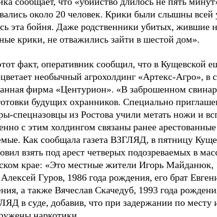
ка сообщает, что «убийство длилось не пять минут
рвались около 20 человек. Крики были слышны всей 
ась эта бойня. Даже родственники убитых, жившие 
ные крики, не отважились зайти в шестой дом».
этот факт, оперативник сообщил, что в Кущевской е
оцветает необычный агрохолдинг «Артекс-Агро», в с
ранная фирма «Центурион». «В заброшенном свина
готовки будущих охранников. Специально приглаш
ры-спецназовцы из Ростова учили метать ножи и вс
менно с этим холдингом связаны ранее арестованные
емые. Как сообщала газета ВЗГЛЯД, в пятницу Кущ
овил взять под арест четверых подозреваемых в мас
ском крае: «Это местные жители Игорь Майданюк, 
Алексей Гуров, 1986 года рождения, его брат Евген
ения, а также Вячеслав Скачедуб, 1993 года рожден
ЛЯД в суде, добавив, что при задержании по месту 
ружены наркотики.