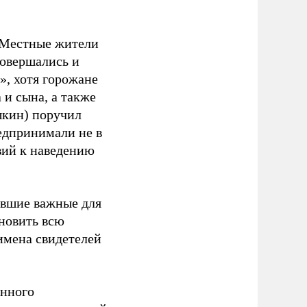
. Местные жители
совершались и
», хотя горожане
 и сына, а также
ыкин) поручил
едпринимали не в
вий к наведению
авшие важные для
ановить всю
имена свидетелей
анного