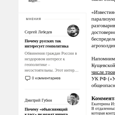
«Известия
парализую
МНЕНИЯ
разговарив
достоверн
Сергей Лебедев
беспределе
Почему русских так
агрохолдин
интересует геополитика
Обвинения граждан России в
Напомним,
нездоровом интересе к
геополитике –
Кущевской
несостоятельны. Этот интерес
числе тро
рационален и прагматичен. Он
0 комментариев
УК РФ («У
обусловлен тысячелетним
общеопасн
опытом выживания в крайне
непростых условиях и
Коммент
фундаментальным знанием,
Дмитрий Губин
Екатерина И
что мировая политика имеет
Почему «объясняющий
В отдаленных
свойство заявляться на порог
которая конт
класс» не может ничего