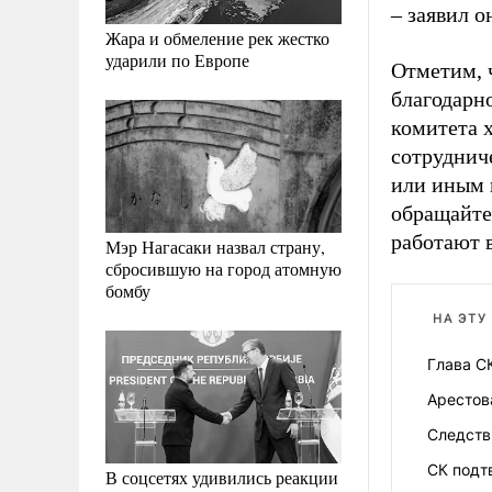
–
заявил о
Жара и обмеление рек жестко
ударили по Европе
Отметим, 
благодарн
комитета 
сотруднич
или иным 
обращайте
работают 
Мэр Нагасаки назвал страну,
сбросившую на город атомную
бомбу
НА ЭТУ
Глава С
Арестов
Следств
СК подт
В соцсетях удивились реакции