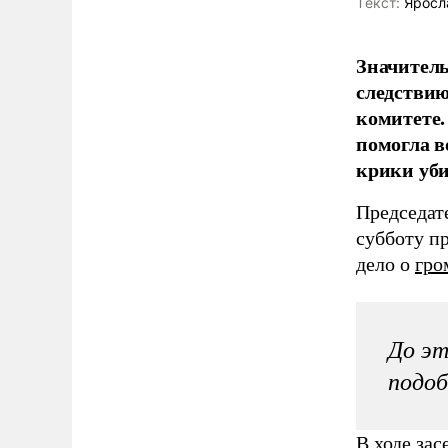
Tекст:
Яросла
Значитель
следствию
комитете.
помогла в
крики уби
Председат
субботу п
дело о
гро
До эт
подоб
В ходе за