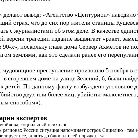
» делают вывод: «Агентство «Центурион» наводило 
щий страх, что до сих пор жители станицы Кущевск
ать с журналистами об этом деле. В качестве единс
ой версии трагедии издание выдвигает «рэкет, зам
 90-х», поскольку глава дома Сервер Ахметов не по
гом землями, как это сделали ранее его перепуганн
 чудовищное преступление произошло 5 ноября в с
: в сгоревшем доме на улице Зеленой, 6, были
найде
их детей
. По данному факту
возбуждено
уголовное де
бийство двух или более лиц, убийство малолетнего
ым способом»).
арии экспертов
змайлова, социальный психолог
 регионах России ситуация напоминает остров Сицилию - там ес
ролирует все, вплоть до блюстителей порядка. <a