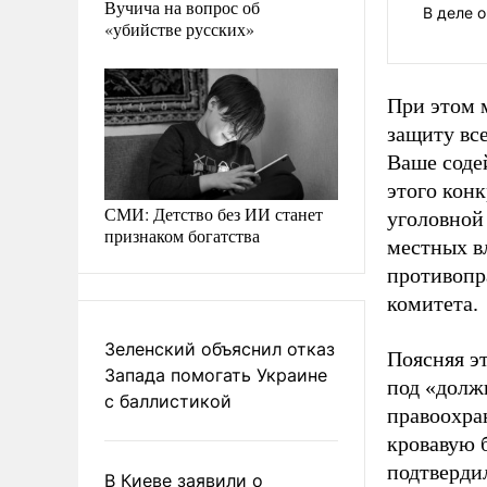
Вучича на вопрос об
В деле 
«убийстве русских»
При этом 
защиту вс
Ваше соде
этого конк
СМИ: Детство без ИИ станет
уголовной
признаком богатства
местных в
противопр
комитета.
Зеленский объяснил отказ
Поясняя э
Запада помогать Украине
под «долж
с баллистикой
правоохра
кровавую 
подтвердил
В Киеве заявили о