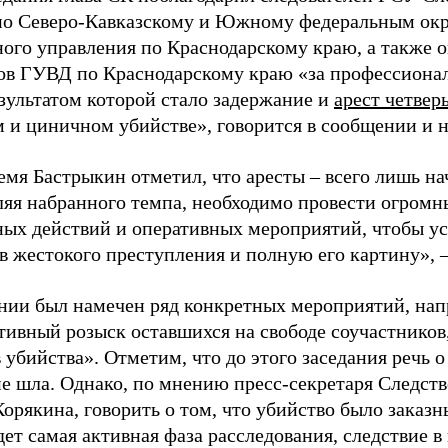
по Северо-Кавказскому и Южному федеральным окр
ного управления по Краснодарскому краю, а также 
ов ГУВД по Краснодарскому краю «за профессиона
езультатом которой стало задержание и
арест четвер
м и циничном убийстве», говорится в сообщении и 
ремя Бастрыкин отметил, что аресты
–
всего лишь на
ляя набранного темпа, необходимо провести огром
ных действий и оперативных мероприятий, чтобы ус
в жестокого преступления и полную его картину»,
нии был намечен ряд конкретных мероприятий, на
тивный розыск оставшихся на свободе соучастников,
 убийства». Отметим, что до этого заседания речь о
не шла. Однако, по мнению пресс-секретаря Следст
рякина, говорить о том, что убийство было заказн
ет самая активная фаза расследования, следствие в