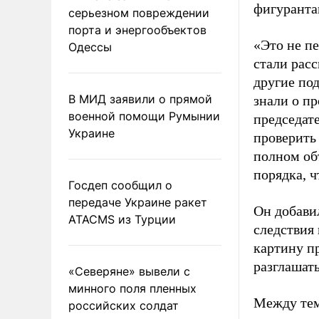
фигуранта
серьезном повреждении
порта и энергообъектов
«Это не п
Одессы
стали расс
другие по
В МИД заявили о прямой
знали о пр
военной помощи Румынии
председат
Украине
проверить
полном об
порядка, 
Госдеп сообщил о
передаче Украине ракет
Он добави
ATACMS из Турции
следствия
картину п
разглашать
«Северяне» вывели с
минного поля пленных
Между тем
российских солдат