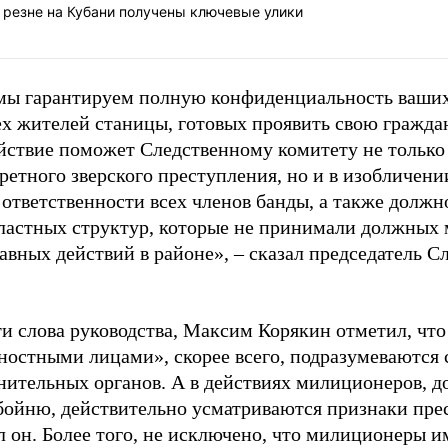
о резне на Кубани получены ключевые улики
мы гарантируем полную конфиденциальность ваших
ех жителей станицы, готовых проявить свою гражд
йствие поможет Следственному комитету не только
ретного зверского преступления, но и в изобличени
 ответственности всех членов банды, а также долж
ластных структур, которые не принимали должных 
авных действий в районе»,
–
сказал председатель С
ти слова руководства, Максим Корякин отметил, что
ностными лицами», скорее всего, подразумеваются
нительных органов. А в действиях милиционеров, 
бойню, действительно усматриваются признаки пре
 он. Более того, не исключено, что милиционеры и