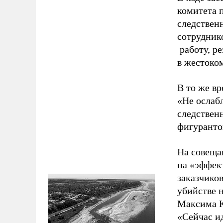
комитета 
следствен
сотрудник
работу, р
в жестоко
В то же в
«Не ослаб
следствен
фигуранто
На совеща
на «эффек
заказчиков
убийстве 
Максима Ко
«Сейчас ид