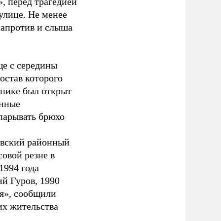
», перед трагедией
улице. Не менее
напротив и слыша
ще с середины
остав которого
рнике был открыт
енные
парывать брюхо
евский районный
совой резне в
1994 года
ий Гуров, 1990
ия», сообщили
их жительства