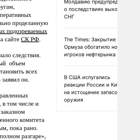
Молдавию предупредили
угам,
о последствиях выхода из
оперативных
СНГ
льно проделанную
ых подозреваемых
на сайте
СК РФ
.
The Times: Закрытие
Ормуза обогатило новых
игроков нефтерынка
чало следствия.
ный объем
тановить всех
В США испугались
–
заявил он.
реакции России и Китая
на истощение запасов
правленных
оружия
 в том числе и
 заказном
венного комитета
ым, пока рано.
 полном разгаре»,