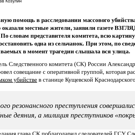
в Козулин
ную помощь в расследовании массового убийств
 оказали местные жители, заявили газете ВЗГЛЯ
 По словам представителя комитета, всю картин
осстановить одна из сельчанок. При этом, по св
ваемых в момент трагедии слышала вся улица.
ель Следственного комитета (СК) России Александр
ровел совещание с оперативной группой, которая ра
мком убийстве
в станице Кущевской Краснодарского
ого резонансного преступления совершалис
ные деяния, а милиция преступников «покр
седания глава СК поблагодарил следователей ГСУ Сл