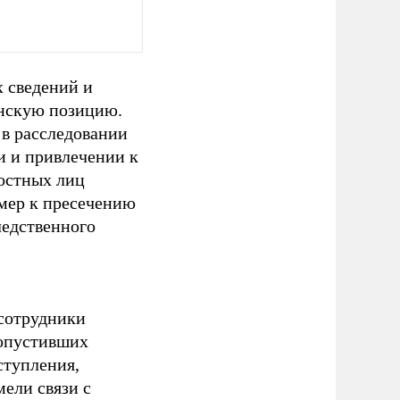
 сведений и
анскую позицию.
 в расследовании
и и привлечении к
ностных лиц
мер к пресечению
ледственного
 сотрудники
допустивших
ступления,
мели связи с