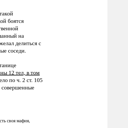
такой
ой боятся
твенной
ешанный на
желал делиться с
ые соседи.
танице
ны 12 тел, в том
ло по ч. 2 ст. 105
, совершенные
ть своя мафия,