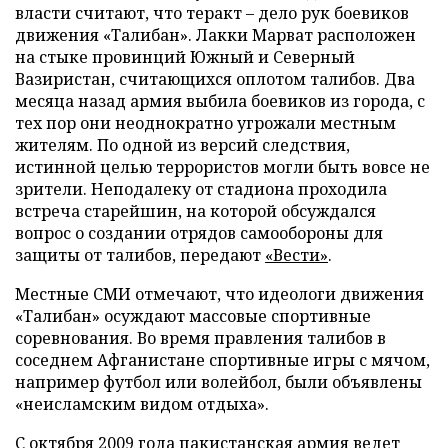
власти считают, что теракт – дело рук боевиков
движения «Талибан». Лакки Марват расположен
на стыке провинций Южный и Северный
Вазиристан, считающихся оплотом талибов. Два
месяца назад
армия выбила боевиков из города, с
тех пор они неоднократно угрожали местным
жителям. По одной из версий следствия,
истинной целью террористов могли быть вовсе не
зрители. Неподалеку от стадиона проходила
встреча старейшин, на которой обсуждался
вопрос о создании отрядов самообороны для
защиты от талибов, передают
«Вести»
.
Местные СМИ отмечают, что идеологи движения
«Талибан» осуждают массовые спортивные
соревнования. Во время правления талибов в
соседнем Афганистане спортивные игры с мячом,
например футбол или волейбол, были объявлены
«неисламским видом отдыха».
С октября 2009 года пакистанская
армия ведет