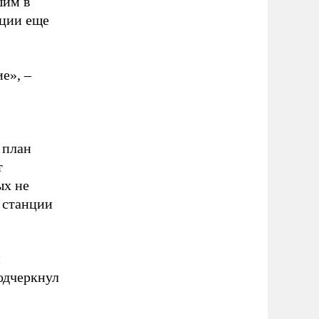
шим в
нции еще
е», –
 план
т
ых не
 станции
и
одчеркнул