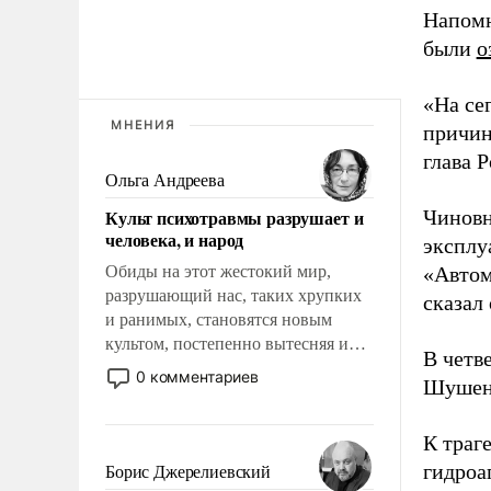
Напомн
были
о
«На се
МНЕНИЯ
причин
глава 
Ольга Андреева
Культ психотравмы разрушает и
Чиновн
человека, и народ
эксплу
Обиды на этот жестокий мир,
«Автом
разрушающий нас, таких хрупких
сказал 
и ранимых, становятся новым
культом, постепенно вытесняя и
В четв
отменяя традиционное требование
0 комментариев
Шушен
к человеку – быть мужественным и
твердым под ударами судьбы,
брать на себя ответственность,
К траг
помогать слабым, идти вперед и
гидроа
Борис Джерелиевский
адаптироваться.