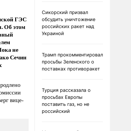
Сикорский призвал
нской ГЭС
обсудить уничтожение
. Об этом
российских ракет над
авный
Украиной
елем
Пока не
Трамп прокомментировал
нако Сечин
просьбы Зеленского о
х
поставках противоракет
продлено
Турция рассказала о
комиссии
просьбах Европы
ерг вице-
поставить газ, но не
российский