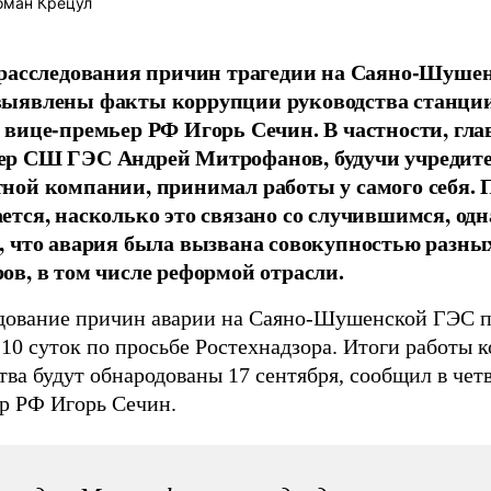
ман Крецул
 расследования причин трагедии на Саяно-Шуше
ыявлены факты коррупции руководства станции
 вице-премьер РФ Игорь Сечин. В частности, гл
ер СШ ГЭС Андрей Митрофанов, будучи учредит
ной компании, принимал работы у самого себя. 
ется, насколько это связано со случившимся, од
, что авария была вызвана совокупностью разны
ов, в том числе реформой отрасли.
дование причин аварии на Саяно-Шушенской ГЭС 
 10 суток по просьбе Ростехнадзора. Итоги работы 
тва будут обнародованы 17 сентября, сообщил в четв
р РФ Игорь Сечин.