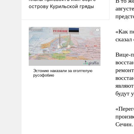
В то ж
острову Курильской гряды
август
предст
«Как п
сказал 
Вице-п
восста
ремонт
восста
являют
будут 
«Перег
произв
Сечин.