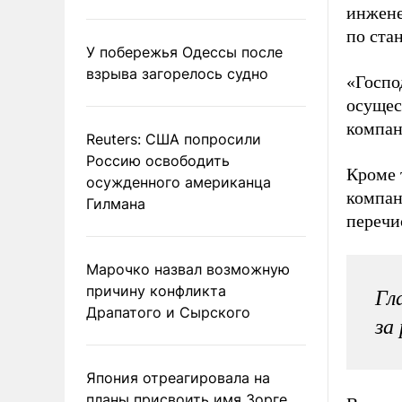
инжене
по ста
У побережья Одессы после
взрыва загорелось судно
«Госпо
осущес
компан
Reuters: США попросили
Россию освободить
Кроме 
осужденного американца
компан
Гилмана
перечис
Марочко назвал возможную
причину конфликта
Гл
Драпатого и Сырского
за
Япония отреагировала на
планы присвоить имя Зорге