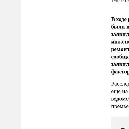
Tекст:
Ро
В ходе
были в
заявил
инжен
ремонт
сообща
заявил
фактор
Рассле
еще на
ведомс
премье