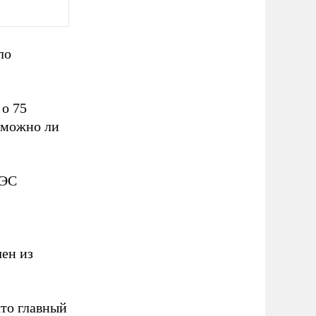
ло
 о 75
, можно ли
ГЭС
чен из
что главный