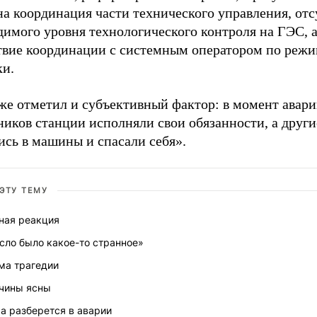
на координация части технического управления, отс
димого уровня технологического контроля на ГЭС, 
твие координации с системным оператором по реж
ки.
же отметил и субъективный фактор: в момент авари
ников станции исполняли свои обязанности, а други
ись в машины и спасали себя».
 ЭТУ ТЕМУ
ная реакция
сло было какое-то странное»
ма трагедии
чины ясны
а разберется в аварии