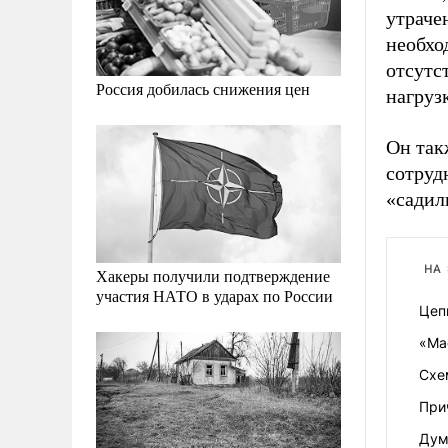
утраче
необхо
отсутс
Россия добилась снижения цен
нагруз
Он так
сотруд
«садил
НА
Хакеры получили подтверждение
участия НАТО в ударах по России
Цеп
«Ма
Схе
При
Дум