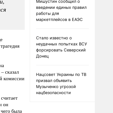
и,
Мишустин сообщил о
введении единых правил
тся
работы для
маркетплейсов в ЕАЭС
Стало известно о
де
неудачных попытках ВСУ
 трагедия
форсировать Северский
Донец
на
 – сказал
Нацсовет Украины по ТВ
ой комиссии
призвал объявить
.
Музыченко угрозой
нацбезопасности
 считает
н он
 чего была