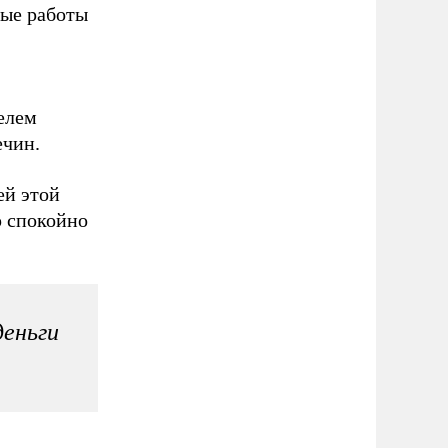
ые работы
елем
ечин.
ей этой
р спокойно
деньги