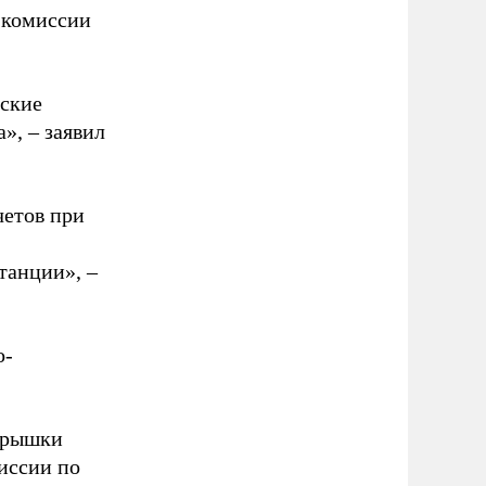
 комиссии
еские
», – заявил
четов при
танции», –
о-
 крышки
иссии по