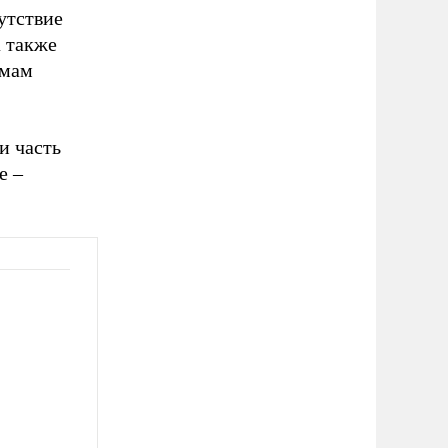
утствие
а также
имам
и часть
е –