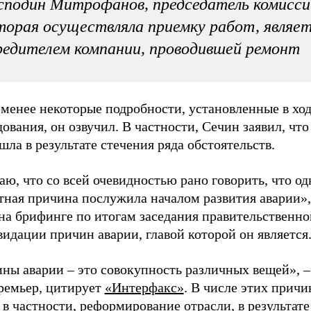
сподин Митрофанов, председатель комисси
торая осуществляла приемку работ, являе
редителем компании, проводившей ремонт
 менее некоторые подробности, установленные в хо
ования, он озвучил. В частности, Сечин заявил, что
шла в результате стечения ряда обстоятельств.
аю, что со всей очевидностью рано говорить, что од
тная причина послужила началом развития аварии»,
на брифинге по итогам заседания правительственн
видации причин аварии, главой которой он является
ны аварии – это совокупность различных вещей», –
ремьер, цитирует
«Интерфакс»
. В числе этих причи
 в частности, реформирование отрасли, в результате