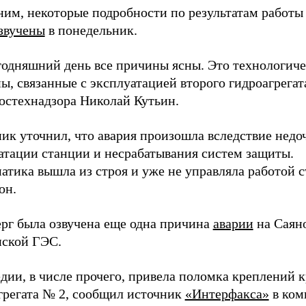
им, некоторые подробности по результатам работы
звучены
в понедельник.
годняшний день все причины ясны. Это технологич
ы, связанные с эксплуатацией второго гидроагрегата
Ростехнадзора Николай Кутьин.
ик уточнил, что авария произошла вследствие недо
атации станции и несрабатывания систем защиты.
атика вышла из строя и уже не управляла работой с
он.
ерг была озвучена еще одна причина
аварии
на Саян
ской ГЭС.
едии, в числе прочего, привела поломка креплений
грегата № 2, сообщил источник
«Интерфакса»
в ком