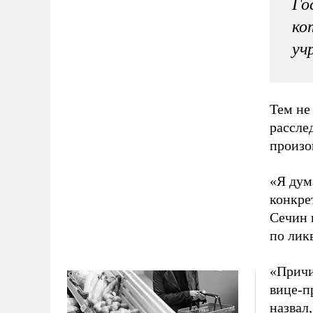
Го
ко
уч
Тем не
расслед
произо
«Я дум
конкре
Сечин 
по лик
«Причи
вице-п
назвал,