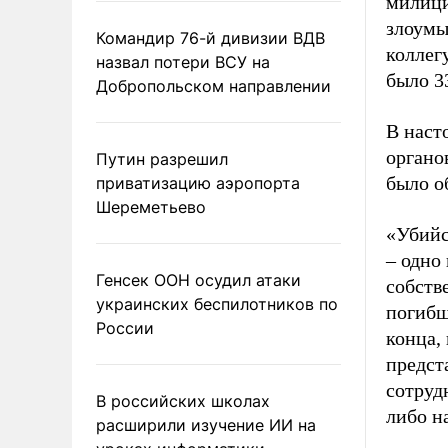
милици
злоумы
Командир 76-й дивизии ВДВ
коллег
назвал потери ВСУ на
было 33
Добропольском направлении
В наст
органо
Путин разрешил
было о
приватизацию аэропорта
Шереметьево
«Убийс
– одно
Генсек ООН осудил атаки
собств
украинских беспилотников по
погибш
России
конца,
предст
сотруд
В российских школах
либо н
расширили изучение ИИ на