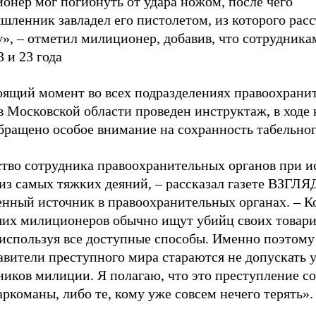
онер мог погибнуть от удара ножом, после чего
шленник завладел его пистолетом, из которого расс
у», – отметил милиционер, добавив, что сотрудник
 и 23 года
оящий момент во всех подразделениях правоохрани
в Московской области проведен инструктаж, в ходе 
бращено особое внимание на сохранность табельног
тво сотрудника правоохранительных органов при 
 из самых тяжких деяний, – рассказал газете ВЗГЛЯ
енный источник в правоохранительных органах. – К
их милиционеров обычно ищут убийц своих товар
 используя все доступные способы. Именно поэтому
авители преступного мира стараются не допускать 
ников милиции. Я полагаю, что это преступление с
аркоманы, либо те, кому уже совсем нечего терять».