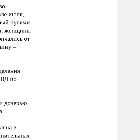
во
але июля,
ный пулями
ны, женщины
ончались от
шину –
деления
УВД по
.
 и дочерью
а
ляна в
анительных