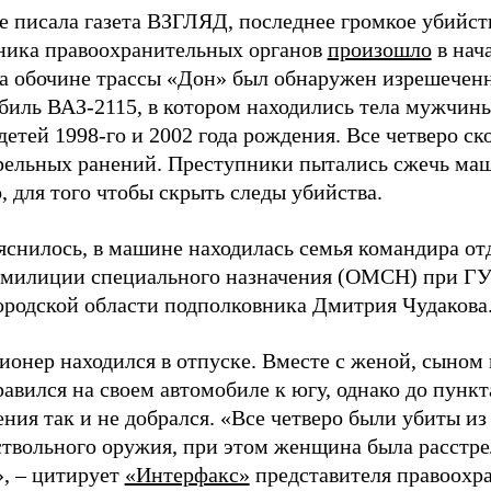
е писала газета ВЗГЛЯД, последнее громкое убийст
ника правоохранительных органов
произошло
в нач
на обочине трассы «Дон» был обнаружен изрешечен
биль ВАЗ-2115, в котором находились тела мужчи
детей 1998-го и 2002 года рождения. Все четверо ск
рельных ранений. Преступники пытались сжечь ма
, для того чтобы скрыть следы убийства.
яснилось, в машине находилась семья командира от
 милиции специального назначения (ОМСН) при Г
родской области подполковника Дмитрия Чудакова
онер находился в отпуске. Вместе с женой, сыном
равился на своем автомобиле к югу, однако до пункт
ения так и не добрался. «Все четверо были убиты из
ствольного оружия, при этом женщина была расстре
», – цитирует
«Интерфакс»
представителя правоохр