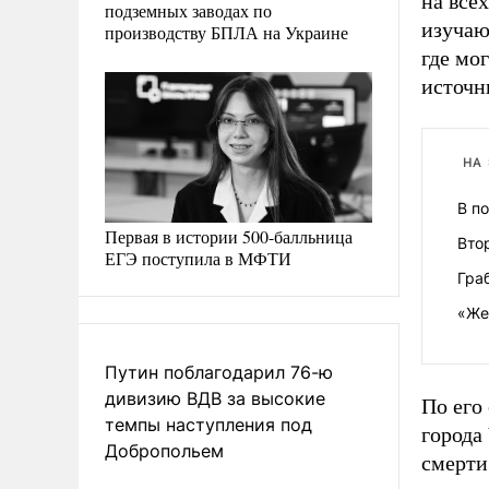
на все
подземных заводах по
изучаю
производству БПЛА на Украине
где мо
источн
НА
В п
Первая в истории 500-балльница
Вто
ЕГЭ поступила в МФТИ
Гра
«Же
Путин поблагодарил 76-ю
дивизию ВДВ за высокие
По его
темпы наступления под
города
Добропольем
смерти