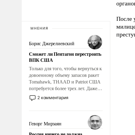
органо
После 
милице
МНЕНИЯ
престу
Борис Джерелиевский
Сможет ли Пентагон перестроить
ВПК США
Только для того, чтобы вернуться к
довоенному объему запасов ракет
Tomahawk, THAAD и Patriot США
потребуется более трех лет. Даже
небольшая война с Ираном
2 комментария
опустошила американские
арсеналы. Сложившаяся ситуация
означает многолетний период
уязвимости США, например, перед
Геворг Мирзаян
Китаем.
Россия ничего не должна