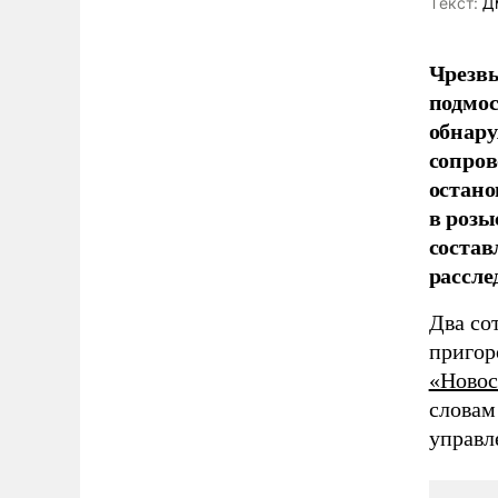
Tекст:
Дм
Чрезвы
подмос
обнару
сопров
остано
в розы
состав
рассле
Два со
пригор
«Новос
словам
управл