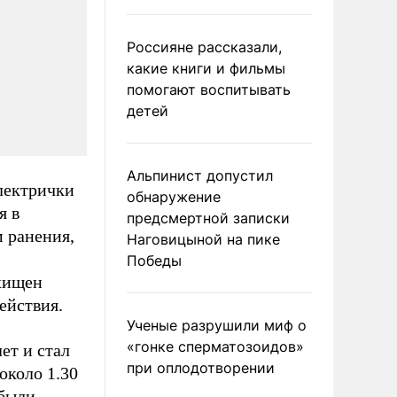
Россияне рассказали,
какие книги и фильмы
помогают воспитывать
детей
Альпинист допустил
лектрички
обнаружение
я в
предсмертной записки
 ранения,
Наговицыной на пике
Победы
охищен
ействия.
Ученые разрушили миф о
«гонке сперматозоидов»
ет и стал
при оплодотворении
около 1.30
 были