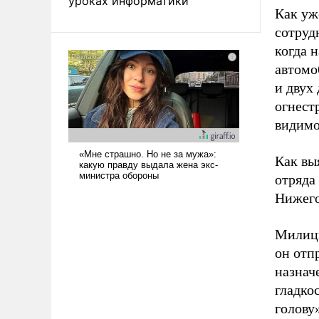
уроках информатики
Как уж
сотруд
когда 
автомо
и двух 
огнест
видимо
Как вы
отряда
Нижего
Милици
он отп
назнач
гладко
голову