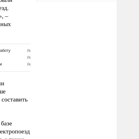
зд.
, –
ьных
ии
ше
 составить
 базе
лектропоезд