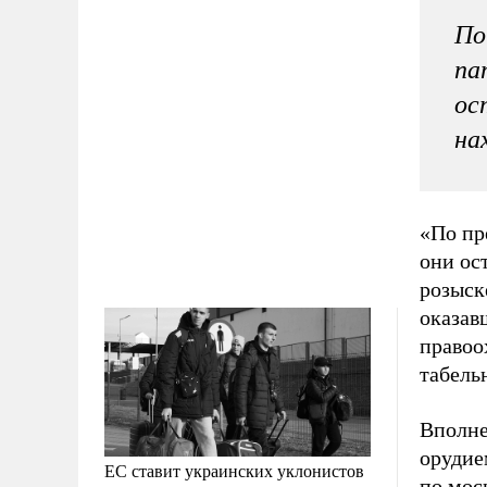
По
па
ос
на
«По пр
они ос
розыск
оказав
правоо
табель
Вполне
орудие
ЕС ставит украинских уклонистов
по мос