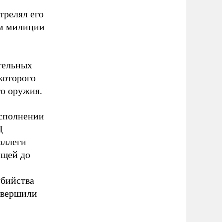
трелял его
ам милиции
тельных
которого
о оружия.
исполнении
Д
оллеги
ищей до
убийства
овершили