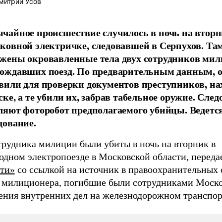
итрий Усов
чайное происшествие случилось в ночь на вторн
ковной электричке, следовавшей в Серпухов. Та
жены окровавленные тела двух сотрудников мил
ождавших поезд. По предварительным данным, 
вили для проверки документов преступников, н
ске, а те убили их, забрав табельное оружие. След
ляют фоторобот предполагаемого убийцы. Ведетс
дование.
трудника милиции были убиты в ночь на вторник в
одном электропоезде в Московской области, переда
ти»
со ссылкой на источник в правоохранительных 
 милиционера, погибшие были сотрудниками Моско
ения внутренних дел на железнодорожном транспор