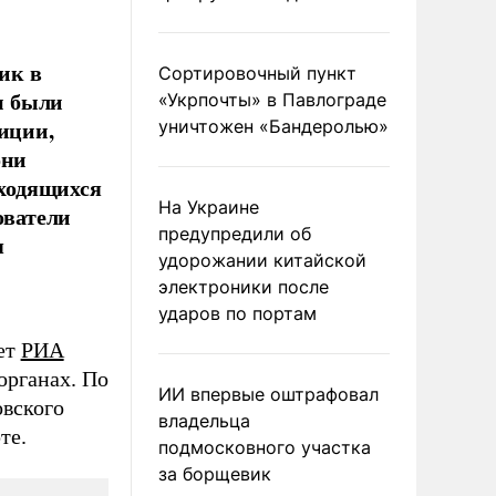
ик в
Сортировочный пункт
м были
«Укрпочты» в Павлограде
иции,
уничтожен «Бандеролью»
они
аходящихся
На Украине
ователи
предупредили об
я
удорожании китайской
электроники после
ударов по портам
ет
РИА
органах. По
ИИ впервые оштрафовал
вского
владельца
те.
подмосковного участка
за борщевик