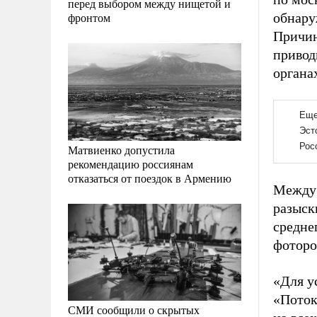
перед выбором между нищетой и
обнару
фронтом
Причин
приво
органа
Матвиенко допустила
рекомендацию россиянам
отказаться от поездок в Армению
Между 
разыск
средне
фоторо
«Для у
«Поток
СМИ сообщили о скрытых