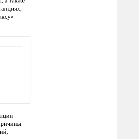
, а также
танциях,
аксу»
анции
 причины
ий,